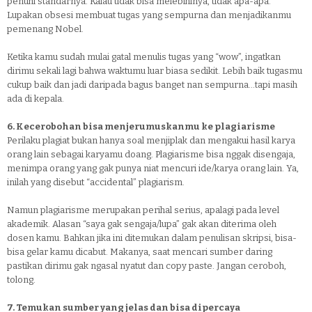
penuhi standarnya. Kalau tidak bisa melebihinya, tidak apa-apa.
Lupakan obsesi membuat tugas yang sempurna dan menjadikanmu
pemenang Nobel.
Ketika kamu sudah mulai gatal menulis tugas yang “wow”, ingatkan
dirimu sekali lagi bahwa waktumu luar biasa sedikit. Lebih baik tugasmu
cukup baik dan jadi daripada bagus banget nan sempurna…tapi masih
ada di kepala.
6. Kecerobohan bisa menjerumuskanmu ke plagiarisme
Perilaku plagiat bukan hanya soal menjiplak dan mengakui hasil karya
orang lain sebagai karyamu doang. Plagiarisme bisa nggak disengaja,
menimpa orang yang gak punya niat mencuri ide/karya orang lain. Ya,
inilah yang disebut “accidental” plagiarism.
Namun plagiarisme merupakan perihal serius, apalagi pada level
akademik. Alasan “saya gak sengaja/lupa” gak akan diterima oleh
dosen kamu. Bahkan jika ini ditemukan dalam penulisan skripsi, bisa-
bisa gelar kamu dicabut. Makanya, saat mencari sumber daring
pastikan dirimu gak ngasal nyatut dan copy paste. Jangan ceroboh,
tolong.
7. Temukan sumber yang jelas dan bisa dipercaya