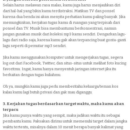
Selain harus melawan rasa malas, kamu juga harus menjauhkan diri
dari hal-hal yang bikin kamu terdistraksi. Matikan TV dan ponsel
karena dua benda ini akan menyita perhatian kamu paling banyak. Jika
memungkinkan, kerjakan tugas kamu di ruangan yang terpisah dari
ponsel dan TV. Musik bisa membantumu berkonsentrasi, namun
jangan gunakan musik dari koleksi mp3 kamu sendiri. Dengarkan lagu-
lagu dari radio saja, karena kamu gak akan terpancing buat gonta-ganti
lagu seperti di pemutar mp3 sendiri.
Jika kamu menggunakan komputer untuk mengerjakan tugas, segera
log out dari Facebook, Twitter, dan situs-situs untuk melihat foto kucing
favoritmu. Ingat, kamu hanya menyentuh jaringan internet jika itu
berkaitan dengan tugas kuliahmu.
Oh ya, mungkin kamu juga perlu memberitahu keluarga/teman kos
kalau kamu lagi butuh privasi dan gak mau diganggu.
3. Kerjakan tugas berdasarkan target waktu, maka kamu akan
terpacu
Jika kamu punya waktu yang sempit, maka jadikan waktu itu sebagai
pembantu kamu. Paksakan dirimu untuk memenuhi target dalam jangka
waktu tertentu, misalnya dalam 10 menit berapa banyak kalimat yang