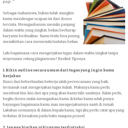
pagi
..."
Sebagai mahasiswa, bukan tidak mungkin
kamu mendengar ucapan ini dari dosen
tercinta. Menugaskanmu menulis panjang
dalam waktu yang singkat, beliau berharap
karyamu berkualitas. Kamu tentu bisa pusing
memikirkan cara memenuhi tuntutan beliau.
Lalu bagaimana cara mengerjakan tugas dalam waktu singkat tanpa
terjerumus relung plagiarisme? Berikut Tipsnya:
1. Bikin outline secara umum dari tugas yang ingin kamu
kerjakan
Kunci dari keberhasilan bekerja ialah perencanaan yang baik,
termasuk saat mengerjakan tugas kuliah. Makanya kamu perlu
membuat kisi-kisi dari apa yang akan kamu tulis nantinya. Kalau perlu,
begitu dosen mulai menugaskan kamu di kelas kamu udah punya
bayangan bagaimana kamu mau mengerjakannya nanti di rumah.
Lakukan semuanya di dalam kepala kamu, tapi jika perlu catat apa yang
terlintas di benakmu pada buku maupun ponsel.
2. Jangan biarkan pikiranmu terdistraksi