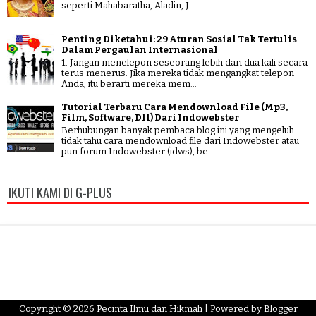
seperti Mahabaratha, Aladin, J...
Penting Diketahui: 29 Aturan Sosial Tak Tertulis
Dalam Pergaulan Internasional
1. Jangan menelepon seseorang lebih dari dua kali secara
terus menerus. Jika mereka tidak mengangkat telepon
Anda, itu berarti mereka mem...
Tutorial Terbaru Cara Mendownload File (Mp3,
Film, Software, Dll) Dari Indowebster
Berhubungan banyak pembaca blog ini yang mengeluh
tidak tahu cara mendownload file dari Indowebster atau
pun forum Indowebster (idws), be...
IKUTI KAMI DI G-PLUS
Copyright ©
2026
Pecinta Ilmu dan Hikmah
| Powered by
Blogger