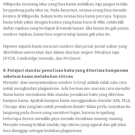
Wikipedia memang situs yang bisa kamu andalkan, tapi jangan terlalu
bergantung pada situs ini. Pada dasarnya, semua orang bisa menulis
konten di Wikipedia. Belum tentu semua bisa kamu percaya. Supaya
kamu lebih yakin dengan konten yang kamu baca di Wiki, selalu klik
daftar rujukan yang terdapat di bawah laman. Jika laman itu gak punya
sumber rujukan, kamu bisa segera tutup laman gak jelas itu.
Hipwee anjurin kamu mencari sumber dari jurnal-jurnal online yang
diterbitkan universitas dari dalam dan luar negeri. Misalnya saja:
JSTOR, Cambridge Journals, dan ProQuest.
8. Pelajari standar penulisan baku yang diterima kampusmu
sebelum kamu melakukan sitiran
Menyitir atau menyantumkan sumber (
citing
) adalah salah satu cara
untuk menghindari plagiarisme. Ada bermacam-macam cara menyitir.
Kamu harus memahami dulu standar penulisan baku yang diterima
kampus kamu. Apakah kampus kamu menggunakan standar APA, MLA,
Chicago atau yang lain untuk penulisan ilmiah? Kalau perlu, tanyakan itu
langsung pada dosen yang memberi tugas, karena tergadang
beberapa dosen memiliki gaya menulis kesukaan masing-masing.
Menyitir emang terlihat mudah, tapi sitiran yang ngasal dan gak jelas
bisa dianggap sebagai tindakan plagiarisme.