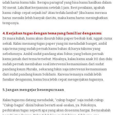
udah harus kamu tulis. Berapa paragraf yang bisa kamu hasilkan dalam
30 menit. Lalu lihat kerjaanmu setelah 1 jam. Beri penilaian, apakah
kamu cukup cepat sejauh ini? Atau terlalu lambat? Jika kamu merasa
harus menulis lebih banyak dari itu, maka kamu harus meningkatkan
temponya.
4. Kerjakan tugas dengan tema yang familiar denganmu
Di masa kuliah, kamu akan disuruh bikin paper berkali-kali, nggak cuma
sekali. Kalau memang tugas paper yang ini mendadak banget, ambil
saja tema yang sudah pernah kamu bahas di karya tulismu yang
sebelumnya. Ambil sudut pandang atau fokus yang belum pernah
kamu jamah dari tema tersebut. Misalnya, kalau kamu anak HI dan dulu
sudah pernah membahas soal intervensi kemanusiaan dari sudut
pandang kaum Pluralis, sekarang bikin saja intervensi kemanusiaan
dari sudut pandang kaum Solidaris. Karena temanya sudah lebih
familiar denganmu, kamu bisa lebih cepat mengerjakan tugasnya.
5. Jangan mengejar kesempurnaan
Kalau tugasmu datang mendadak, “cukup bagus” saja sudah cukup.
“Cukup bagus” disini bukan berarti asal-asalan, ya. Pokoknya,
perkirakan tugas seperti apa yang akan dosenmu hargai. Berusahalah