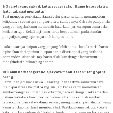
9. Gak ada yang suka dikutip secara salah. Kamu harus ekstra
hati-hati saat mengutip
Saat mengutip perkataan atau isi buku, pastikan kamu menampilkan
kutipannya sesuai apa yang tertera di sumbernya. Gak satu pun penulis
yang senang jika kamu memelintir kata-katanya, walaupun cuma salah
ketik atau typo. Sekali lagi kamu harus berpedoman pada standar
pengutipan yang dipercaya oleh kampus kamu.
Pada dasarnya kutipan yang panjang (lebih dari 40 kata/ 3 baris) harus
dipisahkan dari opinimu. Kutipan harus diberi spasi yang berbeda
serta inden. Ribet, sih, tapi harus dilakukan dengan benar untuk
menghindari tuduhan plagiarisme.
10. Kamu harus segera belajar cara menuliskan ulang opini
orang
Kamu udah jadi mahasiswa. Sekarang udah saatnya kamu tahu cara
mem-parafrase kalimat orang lain. Jadi ketika kamu menemukan
sumber yang pas untuk tugas kuliahmu, bacalah dengan seksama dan
pahami kata-kata kuncinya. Kemudian coba tulis kembali sumber
tersebut dengan kata-katamu sendiri, menggunakan pemahaman yang
kamu tangkap dari hasil membaca tadi. Pastikan kamu gak copy paste
kata demi kata sebanyak 2 kata berturut-turut dari sumber bacaan asli.