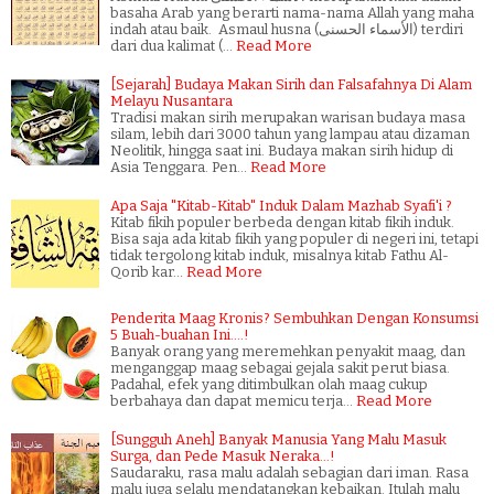
basaha Arab yang berarti nama-nama Allah yang maha
indah atau baik. Asmaul husna (الأسماء الحسنى) terdiri
dari dua kalimat (…
Read More
[Sejarah] Budaya Makan Sirih dan Falsafahnya Di Alam
Melayu Nusantara
Tradisi makan sirih merupakan warisan budaya masa
silam, lebih dari 3000 tahun yang lampau atau dizaman
Neolitik, hingga saat ini. Budaya makan sirih hidup di
Asia Tenggara. Pen…
Read More
Apa Saja "Kitab-Kitab" Induk Dalam Mazhab Syafi'i ?
Kitab fikih populer berbeda dengan kitab fikih induk.
Bisa saja ada kitab fikih yang populer di negeri ini, tetapi
tidak tergolong kitab induk, misalnya kitab Fathu Al-
Qorib kar…
Read More
Penderita Maag Kronis? Sembuhkan Dengan Konsumsi
5 Buah-buahan Ini....!
Banyak orang yang meremehkan penyakit maag, dan
menganggap maag sebagai gejala sakit perut biasa.
Padahal, efek yang ditimbulkan olah maag cukup
berbahaya dan dapat memicu terja…
Read More
[Sungguh Aneh] Banyak Manusia Yang Malu Masuk
Surga, dan Pede Masuk Neraka...!
Saudaraku, rasa malu adalah sebagian dari iman. Rasa
malu juga selalu mendatangkan kebaikan. Itulah malu