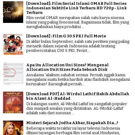
[Download]: Film Serial Islami OMAR Full Series
Indonesian Subtitle Link Terbaru HD 720p - Link
Terbaru
Film serial OMAR merupakan salah satu karya sinema
islami yang paling fenomenal. Bagaimana tidak, film yang
menghabiskan biaya produksi ...
[Download] : Film G 30 S PKI Full Movie
Di akhir bulan September, salah satu peritiwa yang paling
menarik dalam sejarah Indonesia adalah tentang
pemberontakan G30 S PKI. Perist...
Apa itu Allocation Uni Sizes? Mengenal
Allocation Unit Sizes Pada Sebuah Disk
Assalamu 'alaikum sahabat semua. Pernah nggak kamu
mengalami suatu ketika hardisk atau flashdisk mengalami
kerusakan? Barangkali pernah...
[Download PDF] Al-Wirdul Lathif Habib Abdullah
bin Alawi Al-Haddad
Di kalangan santri, Al-Wirdul Lathif ini sangatlah populer
dan manjadi amalan yang dirutinkan. AL-Wirdul-Lathif
adalah satu dari susunan ...
Misteri Sejarah Jodha Akbar, Siapakah Dia...?
Beberapa waktu terakhir ini layar televisi Indonesia
dihiasi tayangan berbagai film serial asal Hindustan,