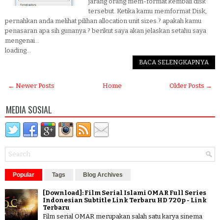
jarang orang mem-format kembali disk
tersebut. Ketika kamu memformat Disk,
pernahkan anda melihat pilihan allocation unit sizes.? apakah kamu
penasaran apa sih gunanya.? berikut saya akan jelaskan setahu saya
mengenai...
loading...
BACA SELENGKAPNYA
← Newer Posts
Home
Older Posts →
MEDIA SOSIAL
Popular
Tags
Blog Archives
[Download]: Film Serial Islami OMAR Full Series
Indonesian Subtitle Link Terbaru HD 720p - Link
Terbaru
Film serial OMAR merupakan salah satu karya sinema