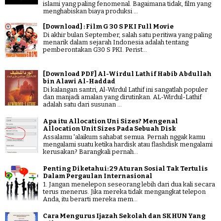
islami yang paling fenomenal. Bagaimana tidak, film yang
menghabiskan biaya produksi ...
[Download] : Film G 30 S PKI Full Movie
Di akhir bulan September, salah satu peritiwa yang paling
menarik dalam sejarah Indonesia adalah tentang
pemberontakan G30 S PKI. Perist...
[Download PDF] Al-Wirdul Lathif Habib Abdullah
bin Alawi Al-Haddad
Di kalangan santri, Al-Wirdul Lathif ini sangatlah populer
dan manjadi amalan yang dirutinkan. AL-Wirdul-Lathif
adalah satu dari susunan ...
Apa itu Allocation Uni Sizes? Mengenal
Allocation Unit Sizes Pada Sebuah Disk
Assalamu 'alaikum sahabat semua. Pernah nggak kamu
mengalami suatu ketika hardisk atau flashdisk mengalami
kerusakan? Barangkali pernah...
Penting Diketahui: 29 Aturan Sosial Tak Tertulis
Dalam Pergaulan Internasional
1. Jangan menelepon seseorang lebih dari dua kali secara
terus menerus. Jika mereka tidak mengangkat telepon
Anda, itu berarti mereka mem...
Cara Mengurus Ijazah Sekolah dan SKHUN Yang