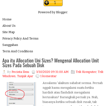
Powered by
Blogger
.
Home
About Us
Site Map
Privacy Policy And Terms
Sanggahan
Term And Conditions
Apa itu Allocation Uni Sizes? Mengenal Allocation Unit
Sizes Pada Sebuah Disk
By
Pecinta Ilmu
3/10/2020 09:31:00 AM
Trik Komputer
,
Trik
Windows
,
Tunjuk Ajar
1 komentar
Assalamu 'alaikum sahabat semua. Pernah
nggak kamu mengalami suatu ketika
hardisk atau flashdisk mengalami
kerusakan? Barangkali pernah ya. Nah,
biasanya ketika sebuah disk rusak, tak