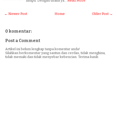
lampu. Dengan usaha ya…
Read More
← Newer Post
Home
Older Post →
0 komentar:
Post a Comment
Artikel ini belum lengkap tanpa komentar anda!
Silahkan berkomentar yang santun dan cerdas, tidak menghina,
tidak memaki dan tidak menyebar kebencian. Terima kasih