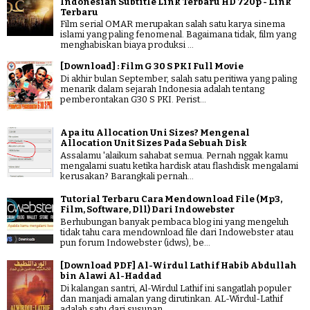
Indonesian Subtitle Link Terbaru HD 720p - Link
Terbaru
Film serial OMAR merupakan salah satu karya sinema
islami yang paling fenomenal. Bagaimana tidak, film yang
menghabiskan biaya produksi ...
[Download] : Film G 30 S PKI Full Movie
Di akhir bulan September, salah satu peritiwa yang paling
menarik dalam sejarah Indonesia adalah tentang
pemberontakan G30 S PKI. Perist...
Apa itu Allocation Uni Sizes? Mengenal
Allocation Unit Sizes Pada Sebuah Disk
Assalamu 'alaikum sahabat semua. Pernah nggak kamu
mengalami suatu ketika hardisk atau flashdisk mengalami
kerusakan? Barangkali pernah...
Tutorial Terbaru Cara Mendownload File (Mp3,
Film, Software, Dll) Dari Indowebster
Berhubungan banyak pembaca blog ini yang mengeluh
tidak tahu cara mendownload file dari Indowebster atau
pun forum Indowebster (idws), be...
[Download PDF] Al-Wirdul Lathif Habib Abdullah
bin Alawi Al-Haddad
Di kalangan santri, Al-Wirdul Lathif ini sangatlah populer
dan manjadi amalan yang dirutinkan. AL-Wirdul-Lathif
adalah satu dari susunan ...