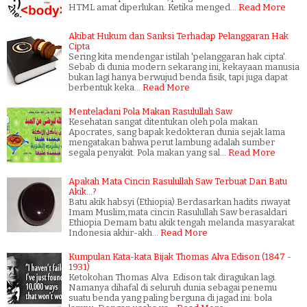
HTML amat diperlukan. Ketika menged…
Read More
Akibat Hukum dan Sanksi Terhadap Pelanggaran Hak
Cipta
Sering kita mendengar istilah 'pelanggaran hak cipta'.
Sebab di dunia modern sekarang ini, kekayaan manusia
bukan lagi hanya berwujud benda fisik, tapi juga dapat
berbentuk keka…
Read More
Menteladani Pola Makan Rasulullah Saw
Kesehatan sangat ditentukan oleh pola makan.
Apocrates, sang bapak kedokteran dunia sejak lama
mengatakan bahwa perut lambung adalah sumber
segala penyakit. Pola makan yang sal…
Read More
Apakah Mata Cincin Rasulullah Saw Terbuat Dari Batu
Akik...?
Batu akik habsyi (Ethiopia).Berdasarkan hadits riwayat
Imam Muslim,mata cincin Rasulullah Saw berasaldari
Ethiopia Demam batu akik tengah melanda masyarakat
Indonesia akhir-akh…
Read More
Kumpulan Kata-kata Bijak Thomas Alva Edison (1847 -
1931)
Ketokohan Thomas Alva Edison tak diragukan lagi.
Namanya dihafal di seluruh dunia sebagai penemu
suatu benda yang paling berguna di jagad ini: bola