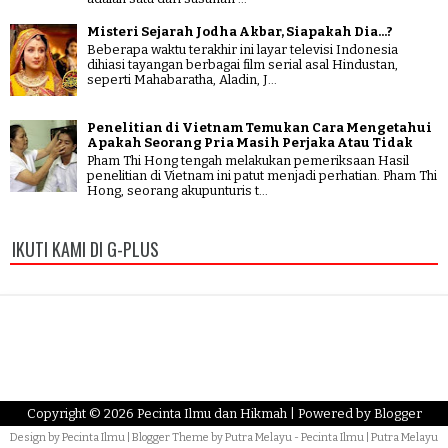
Misteri Sejarah Jodha Akbar, Siapakah Dia...?
Beberapa waktu terakhir ini layar televisi Indonesia
dihiasi tayangan berbagai film serial asal Hindustan,
seperti Mahabaratha, Aladin, J...
Penelitian di Vietnam Temukan Cara Mengetahui
Apakah Seorang Pria Masih Perjaka Atau Tidak
Pham Thi Hong tengah melakukan pemeriksaan Hasil
penelitian di Vietnam ini patut menjadi perhatian. Pham Thi
Hong, seorang akupunturis t...
IKUTI KAMI DI G-PLUS
Copyright ©
2026
Pecinta Ilmu dan Hikmah
| Powered by
Blogger
Design by
Pecinta Ilmu
| Blogger Theme by
Putra Melayu
-
Pecinta Ilmu
|
Putra Melayu