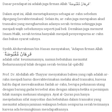
Dasar pendapat ini adalah juga firman Allah “فَرِهَانٌ مَّقْبُوضَةُُ“.
Dalam ayat ini, Allah menetapkannya sebagai ar-rahn sebelum
dipegang (serahterimakan). Selain itu, ar-rahn juga merupakan akad
transaksi yang mengharuskan adanya serah-terima sehingga juga
menjadi wajib sebelumnya seperti jual beli. Demikian juga menurut
Imam Malik, serah terima hanyalah menjadi penyempurna ar-rahn
dan bukan syarat sahnya.
Syekh Abdurrahman bin Hasan menyatakan, “Adapun firman Allah
‘فَرِهَانٌ مَّقْبُوضَةُُ
adalah sifat keumumannya, namun kebutuhan menuntut
(keharusannya) tidak dengan serah-terima (al-qabdh).
Prof. Dr. Abdullah ath-Thayyar menyatakan bahwa yang rajih adalah ar-
rahn menjadi harus diserahterimakan melalui akad transaksi, karena
hal itu dapat merealisasikan faidah ar-rahn, berupa pelunasan utang
dengan barang gadai tersebut atau dengan nilainya ketika si peminjam
tidak mampu melunasi utangnya. Ayat al-Quran pun hanya
menjelaskan sifat mayoritas dan kebutuhan dalam transaksi yang
menuntut adanya jaminan walaupun belum sempurna serah terimanya
karena ada kemungkinan mendapatkannya.