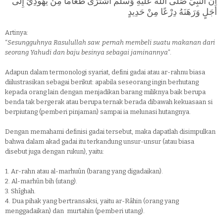
أَنَّ النَّبِيَّ صَلَّى اللَّهُ عَلَيْهِ وَسَلَّمَ اشْتَرَى طَعَامًا مِنْ يَهُودِيٍّ إِلَى
أَجَلٍ وَرَهَنَهُ دِرْعًا مِنْ حَدِيدٍ
Artinya:
“
Sesungguhnya Rasulullah saw. pernah membeli suatu makanan dari
seorang Yahudi dan baju besinya sebagai jaminannya
”.
Adapun dalam termonologi syariat, defini gadai atau ar-rahnu biasa
diilustrasikan sebagai berikut: apabila seseorang ingin berhutang
kepada orang lain dengan menjadikan barang miliknya baik berupa
benda tak bergerak atau berupa ternak berada dibawah kekuasaan si
berpiutang (pemberi pinjaman) sampai ia melunasi hutangnya.
Dengan memahami definisi gadai tersebut, maka dapatlah disimpulkan
bahwa dalam akad gadai itu terkandung unsur-unsur (atau biasa
disebut juga dengan rukun), yaitu:
1.
Ar-rahn atau al-marhuûn (barang yang digadaikan).
2.
Al-marhûn bih (utang).
3.
Shîghah.
4.
Dua pihak yang bertransaksi, yaitu ar-Râhin (orang yang
menggadaikan) dan murtahin (pemberi utang).