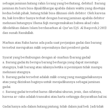
sebagai jaminan hutang rahin (orang yang berhutang, debitur). Barang
jaminan itu baru bisa dijual/dihargai apabila dalam waktu yang disetujui
kedua belah pihak, hutang tidak bisa dilunasi oleh debitor. Oleh karena
itu, hak kreditor hanya terkait dengan barang jaminan apabila debitor
melunasi hutangnya.Ulama fiqh mengemukakan bahwa akad rahn
dibolehkan dalam Islam berdasarkan al-Qur'an (QS. Al Baqoroh,2:283)
dan sunah Rasulullah.
Marhun atau Rahn harus ada pada saat perjanjian gadai dan barang
tersebut merupakan milik sepenuhnya dari pemberi gadai.
Syarat yang berhubungan dengan al-marhun (barang gadai)
a.
Barang gadai itu berupa barang berharga yang dapat menutupi
utangnya, baik barang atau nilainya ketika si peminjam tidak mampu
melunasi utangnya.
b.
Barang gadai tersebut adalah milik orang yang manggadaikannya
atau yang diizinkan baginya untuk menjadikannya sebagai jaminan
gadai.
c.
Barang gadai tersebut harus diketahui ukuran, jenis, dan sifatnya,
karena ar-rahn adalah transaksi atau harta sehingga disyaratkan hal ini.
Gadai hanya ada dalam hutang piutang, tidak dalam jual beli. Jadi tidak