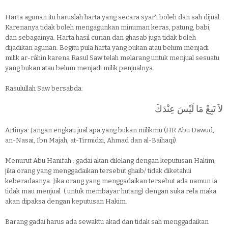
Harta agunan itu haruslah harta yang secara syar‘i boleh dan sah dijual.
Karenanya tidak boleh mengagunkan minuman keras, patung, babi,
dan sebagainya. Harta hasil curian dan ghasab juga tidak boleh
dijadikan agunan. Begitu pula harta yang bukan atau belum menjadi
milik ar-râhin karena Rasul Saw telah melarang untuk menjual sesuatu
yang bukan atau belum menjadi milik penjualnya.
Rasulullah Saw bersabda:
لاَ تَبِعْ مَا لَيْسَ عِنْدَكَ
Artinya: Jangan engkau jual apa yang bukan milikmu (HR Abu Dawud,
an-Nasai, Ibn Majah, at-Tirmidzi, Ahmad dan al-Baihaqi).
Menurut Abu Hanifah : gadai akan dilelang dengan keputusan Hakim,
jika orang yang menggadaikan tersebut ghaib/ tidak diketahui
keberadaanya. Jika orang yang menggadaikan tersebut ada namun ia
tidak mau menjual ( untuk membayar hutang) dengan suka rela maka
akan dipaksa dengan keputusan Hakim.
Barang gadai harus ada sewaktu akad dan tidak sah menggadaikan