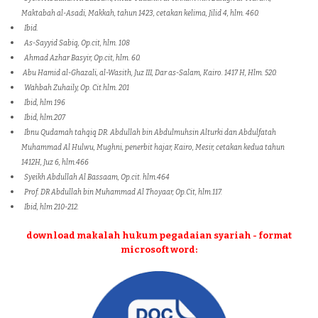
Maktabah al-Asadi, Makkah, tahun 1423, cetakan kelima, Jilid 4, hlm. 460.
Ibid.
As-Sayyid Sabiq, Op.cit, hlm. 108
Ahmad Azhar Basyir, Op.cit, hlm. 60.
Abu Hamid al-Ghazali, al-Wasith, Juz III, Dar as-Salam, Kairo. 1417 H, Hlm. 520.
Wahbah Zuhaily, Op. Cit.hlm. 201
Ibid, hlm 196
Ibid, hlm.207
Ibnu Qudamah tahqiq DR. Abdullah bin Abdulmuhsin Alturki dan Abdulfatah
Muhammad Al Hulwu, Mughni, penerbit hajar, Kairo, Mesir, cetakan kedua tahun
1412H, Juz 6, hlm.466
Syeikh Abdullah Al Bassaam, Op.cit. hlm.464
Prof. DR Abdullah bin Muhammad Al Thoyaar, Op.Cit, hlm.117.
Ibid, hlm 210-212.
download makalah hukum pegadaian syariah - format
microsoft word: