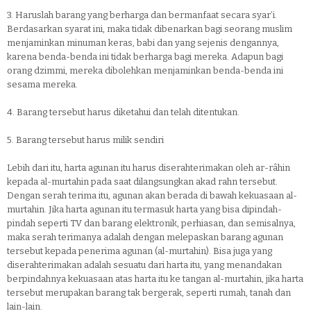
3.
Haruslah barang yang berharga dan bermanfaat secara syar’i.
Berdasarkan syarat ini, maka tidak dibenarkan bagi seorang muslim
menjaminkan minuman keras, babi dan yang sejenis dengannya,
karena benda-benda ini tidak berharga bagi mereka. Adapun bagi
orang dzimmi, mereka dibolehkan menjaminkan benda-benda ini
sesama mereka.
4.
Barang tersebut harus diketahui dan telah ditentukan.
5.
Barang tersebut harus milik sendiri
Lebih dari itu, harta agunan itu harus diserahterimakan oleh ar-râhin
kepada al-murtahin pada saat dilangsungkan akad rahn tersebut.
Dengan serah terima itu, agunan akan berada di bawah kekuasaan al-
murtahin. Jika harta agunan itu termasuk harta yang bisa dipindah-
pindah seperti TV dan barang elektronik, perhiasan, dan semisalnya,
maka serah terimanya adalah dengan melepaskan barang agunan
tersebut kepada penerima agunan (al-murtahin). Bisa juga yang
diserahterimakan adalah sesuatu dari harta itu, yang menandakan
berpindahnya kekuasaan atas harta itu ke tangan al-murtahin, jika harta
tersebut merupakan barang tak bergerak, seperti rumah, tanah dan
lain-lain.