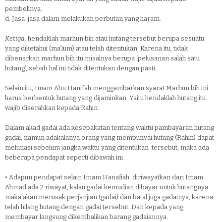
pembelinya.
d.
Jasa-jasa dalam melakukan perbutan yang haram.
Ketiga,
hendaklah marhun bih atau hutang tersebut berupa sesuatu
yang diketahui (ma’lum) atau telah ditentukan. Karena itu, tidak
dibenarkan marhun bih itu misalnya berupa ‘pelusanan salah satu
hutang’, sebab hal ini tidak ditentukan dengan pasti.
Selain itu, Imam Abu Hanifah menggambarkan syarat Marhun bih ini
harus berbentuk hutang yang dijaminkan. Yaitu hendaklah hutang itu
wajib diserahkan kepada Rahin.
Dalam akad gadai ada kesepakatan tentang waktu pambayaran hutang
gadai, namun adakalanya orang yang mempunyai hutang (Rahin) dapat
melunasi sebelum jangka waktu yang ditentukan tersebut, maka ada
beberapa pendapat seperti dibawah ini :
•
Adapun pendapat selain Imam Hanafiah: diriwayatkan dari Imam
Ahmad ada 2 riwayat, kalau gadai kemudian dibayar untuk hutangnya
maka akan merusak perjanjian (gadai) dan batal juga gadainya, karena
telah hilang hutang dengan gadai tersebut. Dan kepada yang
membayar langsung dikembalikan barang gadaiannya.