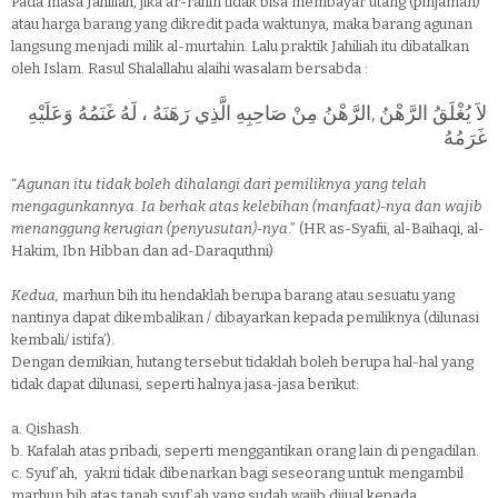
Pada masa Jahiliah, jika ar-râhin tidak bisa membayar utang (pinjaman)
atau harga barang yang dikredit pada waktunya, maka barang agunan
langsung menjadi milik al-murtahin. Lalu praktik Jahiliah itu dibatalkan
oleh Islam. Rasul Shalallahu alaihi wasalam bersabda :
لاَ يُغْلَقُ الرَّهْنُ ,الرَّهْنُ مِنْ صَاحِبِهِ الَّذِي رَهَنَهُ ، لَهُ غَنَمُهُ وَعَلَيْهِ
غَرَمُهُ
“
Agunan itu tidak boleh dihalangi dari pemiliknya yang telah
mengagunkannya. Ia berhak atas kelebihan (manfaat)-nya dan wajib
menanggung kerugian (penyusutan)-nya
.” (HR as-Syafii, al-Baihaqi, al-
Hakim, Ibn Hibban dan ad-Daraquthni)
Kedua,
marhun bih itu hendaklah berupa barang atau sesuatu yang
nantinya dapat dikembalikan / dibayarkan kepada pemiliknya (dilunasi
kembali/ istifa’).
Dengan demikian, hutang tersebut tidaklah boleh berupa hal-hal yang
tidak dapat dilunasi, seperti halnya jasa-jasa berikut:
a.
Qishash.
b.
Kafalah atas pribadi, seperti menggantikan orang lain di pengadilan.
c.
Syuf’ah, yakni tidak dibenarkan bagi seseorang untuk mengambil
marhun bih atas tanah syuf’ah yang sudah wajib dijual kepada