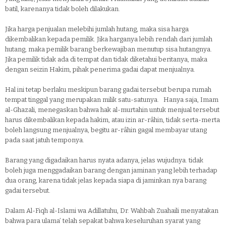
batil, karenanya tidak boleh dilakukan.
Jika harga penjualan melebihi jumlah hutang, maka sisa harga
dikembalikan kepada pemilik. Jika harganya lebih rendah dari jumlah
hutang, maka pemilik barang berkewajiban menutup sisa hutangnya.
Jika pemilik tidak ada di tempat dan tidak diketahui beritanya, maka
dengan seizin Hakim, pihak penerima gadai dapat menjualnya.
Hal ini tetap berlaku meskipun barang gadai tersebut berupa rumah
tempat tinggal yang merupakan milik satu-satunya. Hanya saja, Imam
al-Ghazali, menegaskan bahwa hak al-murtahin untuk menjual tersebut
harus dikembalikan kepada hakim, atau izin ar-râhin, tidak serta-merta
boleh langsung menjualnya, begitu ar-râhin gagal membayar utang
pada saat jatuh temponya.
Barang yang digadaikan harus nyata adanya, jelas wujudnya. tidak
boleh juga menggadaikan barang dengan jaminan yang lebih terhadap
dua orang, karena tidak jelas kepada siapa di jaminkan nya barang
gadai tersebut.
Dalam Al-Fiqh al-Islami wa Adillatuhu, Dr. Wahbah Zuahaili menyatakan
bahwa para ulama’ telah sepakat bahwa keseluruhan syarat yang