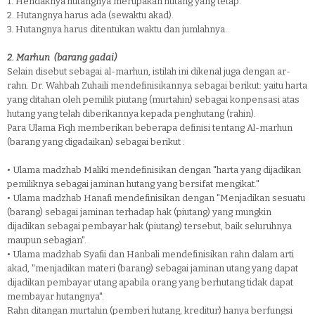
1.
Hendaknya hutangnya merupakan hutang yang tetap.
2.
Hutangnya harus ada (sewaktu akad).
3.
Hutangnya harus ditentukan waktu dan jumlahnya.
2.
Marhun (barang gadai)
Selain disebut sebagai al-marhun, istilah ini dikenal juga dengan ar-
rahn. Dr. Wahbah Zuhaili mendefinisikannya sebagai berikut: yaitu harta
yang ditahan oleh pemilik piutang (murtahin) sebagai konpensasi atas
hutang yang telah diberikannya kepada penghutang (rahin).
Para Ulama Fiqh memberikan beberapa definisi tentang Al-marhun
(barang yang digadaikan) sebagai berikut :
•
Ulama madzhab Maliki mendefinisikan dengan "harta yang dijadikan
pemiliknya sebagai jaminan hutang yang bersifat mengikat."
•
Ulama madzhab Hanafi mendefinisikan dengan "Menjadikan sesuatu
(barang) sebagai jaminan terhadap hak (piutang) yang mungkin
dijadikan sebagai pembayar hak (piutang) tersebut, baik seluruhnya
maupun sebagian".
•
Ulama madzhab Syafii dan Hanbali mendefinisikan rahn dalam arti
akad, "menjadikan materi (barang) sebagai jaminan utang yang dapat
dijadikan pembayar utang apabila orang yang berhutang tidak dapat
membayar hutangnya".
Rahn ditangan murtahin (pemberi hutang, kreditur) hanya berfungsi