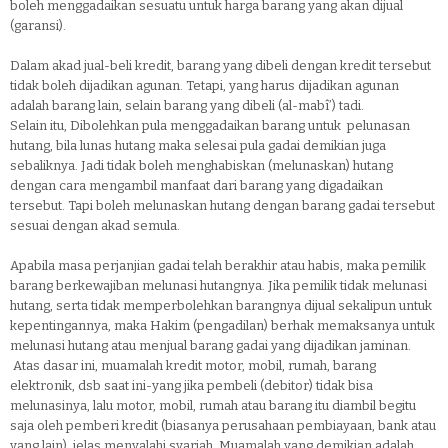
boleh menggadaikan sesuatu untuk harga barang yang akan dijual
(garansi).
Dalam akad jual-beli kredit, barang yang dibeli dengan kredit tersebut
tidak boleh dijadikan agunan. Tetapi, yang harus dijadikan agunan
adalah barang lain, selain barang yang dibeli (al-mabî’) tadi.
Selain itu, Dibolehkan pula menggadaikan barang untuk pelunasan
hutang, bila lunas hutang maka selesai pula gadai demikian juga
sebaliknya. Jadi tidak boleh menghabiskan (melunaskan) hutang
dengan cara mengambil manfaat dari barang yang digadaikan
tersebut. Tapi boleh melunaskan hutang dengan barang gadai tersebut
sesuai dengan akad semula.
Apabila masa perjanjian gadai telah berakhir atau habis, maka pemilik
barang berkewajiban melunasi hutangnya. Jika pemilik tidak melunasi
hutang, serta tidak memperbolehkan barangnya dijual sekalipun untuk
kepentingannya, maka Hakim (pengadilan) berhak memaksanya untuk
melunasi hutang atau menjual barang gadai yang dijadikan jaminan.
Atas dasar ini, muamalah kredit motor, mobil, rumah, barang
elektronik, dsb saat ini-yang jika pembeli (debitor) tidak bisa
melunasinya, lalu motor, mobil, rumah atau barang itu diambil begitu
saja oleh pemberi kredit (biasanya perusahaan pembiayaan, bank atau
yang lain), jelas menyalahi syariah. Muamalah yang demikian adalah