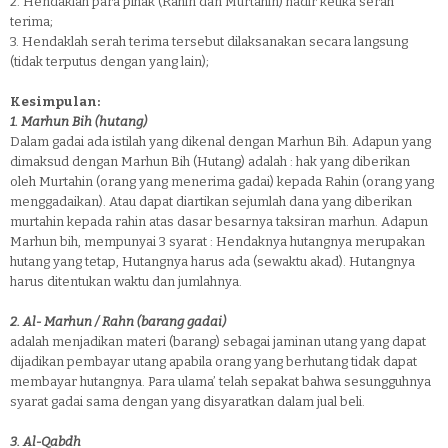
2.
Hendaklah para pihak (Rahin dan Murtahin) hadir ketika serah
terima;
3.
Hendaklah serah terima tersebut dilaksanakan secara langsung
(tidak terputus dengan yang lain);
Kesimpulan:
1.
Marhun Bih (hutang)
Dalam gadai ada istilah yang dikenal dengan Marhun Bih. Adapun yang
dimaksud dengan Marhun Bih (Hutang) adalah : hak yang diberikan
oleh Murtahin (orang yang menerima gadai) kepada Rahin (orang yang
menggadaikan). Atau dapat diartikan sejumlah dana yang diberikan
murtahin kepada rahin atas dasar besarnya taksiran marhun. Adapun
Marhun bih, mempunyai 3 syarat : Hendaknya hutangnya merupakan
hutang yang tetap, Hutangnya harus ada (sewaktu akad). Hutangnya
harus ditentukan waktu dan jumlahnya.
2.
Al- Marhun / Rahn (barang gadai)
adalah menjadikan materi (barang) sebagai jaminan utang yang dapat
dijadikan pembayar utang apabila orang yang berhutang tidak dapat
membayar hutangnya. Para ulama’ telah sepakat bahwa sesungguhnya
syarat gadai sama dengan yang disyaratkan dalam jual beli.
3.
Al-Qabdh