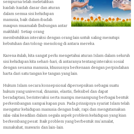
sempurna telah meletakkan
kaidah-kaidah dasar dan aturan
dalam semua sisi kehidupan
manusia, baik dalam ibadah
maupun muamalah (hubungan antar
makhluk). Setiap orang
membutuhkan interaksi dengan orang lain untuk saling menutupi
kebutuhan dan tolong-menolong di antara mereka.
Karena itulah, kita sangat perlu mengetahui aturan Islam dalam seluruh
sisi kehidupan kita sehari-hari, di antaranya tentang interaksi sosial
dengan sesama manusia, khususnya berkenaan dengan perpindahan
harta dari satu tangan ke tangan yang lain.
Hukum Islam secara konsepsional dipersepsikan sebagai suatu
hukum yang universal, dinamis, elastis, fleksibel dan dapat
beradaptasi, berinteraksi serta mampu menampung berbagai bentuk
perkembangan sampai kapan pun. Pada prinsipnya syariat Islam telah
mengatur kehidupan manusia dengan baik, rapi dan mengutamakan
nilai-nilai keadilan dalam segala aspek problem kehidupan yang kian
berkembang pesat. Baik problem yang berbentuk mu’amalat,
munakahat, mawaris dan lain-lain.