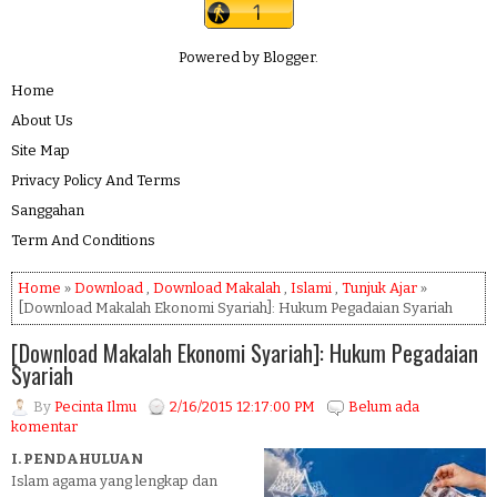
Powered by
Blogger
.
Home
About Us
Site Map
Privacy Policy And Terms
Sanggahan
Term And Conditions
Home
»
Download
,
Download Makalah
,
Islami
,
Tunjuk Ajar
»
[Download Makalah Ekonomi Syariah]: Hukum Pegadaian Syariah
[Download Makalah Ekonomi Syariah]: Hukum Pegadaian
Syariah
By
Pecinta Ilmu
2/16/2015 12:17:00 PM
Belum ada
komentar
I.
PENDAHULUAN
Islam agama yang lengkap dan