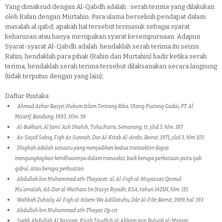
Yang dimaksud dengan Al-Qabdh adalah : serah terima yang dilakukan
oleh Rahin dengan Murtahin. Para ulama berselisih pendapat dalam
masalah al qabd, apakah hal tersebut termasuk sebagai syarat
keharusan atau hanya merupakan syarat kesempurnaan. Adapun
Syarat-syarat Al-Qabdh adalah: hendaklah serah terima itu seizin
Rahin, hendaklah para pihak (Rahin dan Murtahin) hadir ketika serah
terima, hendaklah serah terima tersebut dilaksanakan secara langsung
(tidak terputus dengan yang lain);
Daftar Pustaka:
Ahmad Azhar Basyir, Hukum Islam Tentang Riba, Utang Piutang Gadai, PT. Al
Ma’arif, Bandung, 1993, Hlm. 59.
Al-Bukhari, Al Jami’ Ash Shahih, Toha Putra, Semarang, tt, jilid 3, hlm. 187.
As-Sayid Sabiq, Fiqh As Sunnah, Dar Al-Kitab Al-Arabi, Beirut, 1971, jilid 3, hlm 103.
Shighah adalah sesuatu yang menjadikan kedua transaktor dapat
mengungkapkan keridhaannya dalam transaksi, baik berupa perkataan yaitu ijab
qabul, atau berupa perbuatan.
Abdullah bin Muhammad ath-Thayar,et. al, Al-Fiqh al-Muyassar, Qismul
Mu’amalah, Ad-Dar al-Wathani lin Nasyr, Riyadh, KSA, tahun 1425H, hlm. 115.
Wahbah Zuhaily, Al-Fiqh al-Islami Wa Adillatuhu, Dâr Al-Fikr, Beirut, 1989, hal .193
Abdullah bin Muhammad ath-Thayar, Op.cit.
Syekh Abdullah Al Bassam, Kitab Taudhih al-Ahkam min Bulugh al-Maram,