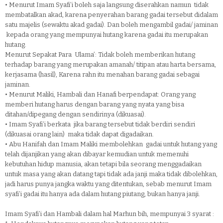
•
Menurut Imam Syafi’i boleh saja langsung diserahkan namun tidak
membatalkan akad, karena penyerahan barang gadai tersebut didalam
satu majelis (sewaktu akad gadai). Dan boleh mengambil gadai/ jaminan
kepada orang yang mempunyai hutang karena gadai itu merupakan
hutang.
Menurut Sepakat Para Ulama’: Tidak boleh memberikan hutang
terhadap barang yang merupakan amanah/ titipan atau harta bersama,
kerjasama (hasil), Karena rahn itu menahan barang gadai sebagai
jaminan.
•
Menurut Maliki, Hambali dan Hanafi berpendapat: Orang yang
memberi hutang harus dengan barang yang nyata yang bisa
ditahan/dipegang dengan sendirinya (dikuasai).
•
Imam Syafi’i berkata jika barang tersebut tidak berdiri sendiri
(dikuasai orang lain) maka tidak dapat digadaikan.
•
Abu Hanifah dan Imam Maliki membolehkan gadai untuk hutang yang
telah dijanjikan yang akan dibayar kemudian untuk memenuhi
kebutuhan hidup manusia, akan tetapi bila seorang menggadaikan
untuk masa yang akan datang tapi tidak ada janji maka tidak dibolehkan,
jadi harus punya jangka waktu yang ditentukan, sebab menurut Imam
syafi’i gadai itu hanya ada dalam hutang piutang, bukan hanya janji.
Imam Syafi’i dan Hambali dalam hal Marhun bih, mempunyai 3 syarat :