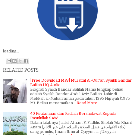
loading...
RELATED POSTS:
[Free Download MP3] Murattal Al-Qur'an Syaikh Bandar
Balilah HQ Audio
Biografi Syaikh Bandar Balilah Nama lengkap beliau
adalah Syaikh Bandar Abdul Aziz Balilah. Lahir di
Mekkah al-Mukarramah pada tahun 1395 Hijriyah (1975
M). Beliau menamatkan…
Read More
40 Keutamaan dan Fadilah Bersholawat Kepada
Rasulullah SAW
Dalam kitabnya Jala'ul Afham Fi Fadhlis Sholati 'Ala Kharil
Anam (جلاء الأفهام في فضل الصلاة والسلام على خير الأنام),
sang penulis, Imam Ibnu al-Qayyim al-jUziyyah