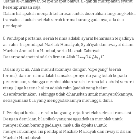
Ulama al-Malikiyyah berpendapat bahwa al-qabdh merupakan syarat
kesempurnaan saja.
Dalam hal apakah menjadi keharusan untuk diserahkan langsung ketika
transaksi ataukah setelah serah terima barang gadainya, ada dua
pendapat:

Pendapat pertama, serah terima adalah syarat keharusan terjadinya
ar-rahn. Ini pendapat Mazhab Hanafiyah, Syafi’iyah dan riwayat dalam
Mazhab Ahmad bin Hambal, serta Mazhab Zahiriyah.
Dasar pendapat ini adalah firman Allah “فَرِهَانٌ مَّقْبُوضَةُُ”.
Dalam ayat ini, Allah mensifatkannya dengan “dipegang” (serah
terima), dan ar-rahn adalah transaksi penyerta yang butuh kepada
penerimaan, sehingga membutuhkan serah-terima (al-qabdh) seperti
utang. Juga karena hal itu adalah rahn (gadai) yang belum
diserahterimakan, sehingga tidak diharuskan untuk menyerahkannya,
sebagaimana bila yang menggadaikannya meninggal dunia.

Pendapat kedua, ar-rahn langsung terjadi setelah selesai transaksi.
Dengan demikian, bila pihak yang menggadaikan menolak untuk
menyerahkan barang gadainya, maka dia dipaksa untuk
menyerahkannya. Ini pendapat Mazhab Malikiyah dan riwayat dalam
Mazhab Hambaliyah.