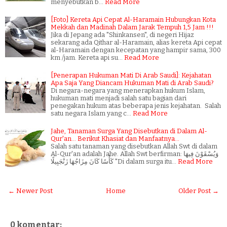
menyebutkan b…
Read More
[Foto] Kereta Api Cepat Al-Haramain Hubungkan Kota
Mekkah dan Madinah Dalam Jarak Tempuh 1,5 Jam !!!
Jika di Jepang ada "Shinkansen", di negeri Hijaz
sekarang ada Qithar al-Haramain, alias kereta Api cepat
al-Haramain dengan kecepatan yang hampir sama, 300
km /jam. Kereta api su…
Read More
[Penerapan Hukuman Mati Di Arab Saudi]: Kejahatan
Apa Saja Yang Diancam Hukuman Mati di Arab Saudi?
Di negara-negara yang menerapkan hukum Islam,
hukuman mati menjadi salah satu bagian dari
penegakan hukum atas beberapa jenis kejahatan. Salah
satu negara Islam yang c…
Read More
Jahe, Tanaman Surga Yang Disebutkan di Dalam Al-
Qur'an... Berikut Khasiat dan Manfaatnya...
Salah satu tanaman yang disebutkan Allah Swt di dalam
Al-Qur'an adalah Jahe. Allah Swt berfirman: وَيُسْقَوْنَ فِيهَا
كَأْسًا كَانَ مِزَاجُهَا زَنْجَبِيلًا "Di dalam surga itu…
Read More
← Newer Post
Home
Older Post →
0 komentar: