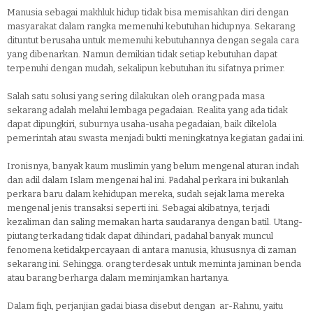
Manusia sebagai makhluk hidup tidak bisa memisahkan diri dengan
masyarakat dalam rangka memenuhi kebutuhan hidupnya. Sekarang
dituntut berusaha untuk memenuhi kebutuhannya dengan segala cara
yang dibenarkan. Namun demikian tidak setiap kebutuhan dapat
terpenuhi dengan mudah, sekalipun kebutuhan itu sifatnya primer.
Salah satu solusi yang sering dilakukan oleh orang pada masa
sekarang adalah melalui lembaga pegadaian. Realita yang ada tidak
dapat dipungkiri, suburnya usaha-usaha pegadaian, baik dikelola
pemerintah atau swasta menjadi bukti meningkatnya kegiatan gadai ini.
Ironisnya, banyak kaum muslimin yang belum mengenal aturan indah
dan adil dalam Islam mengenai hal ini. Padahal perkara ini bukanlah
perkara baru dalam kehidupan mereka, sudah sejak lama mereka
mengenal jenis transaksi seperti ini. Sebagai akibatnya, terjadi
kezaliman dan saling memakan harta saudaranya dengan batil. Utang-
piutang terkadang tidak dapat dihindari, padahal banyak muncul
fenomena ketidakpercayaan di antara manusia, khususnya di zaman
sekarang ini. Sehingga. orang terdesak untuk meminta jaminan benda
atau barang berharga dalam meminjamkan hartanya.
Dalam fiqh, perjanjian gadai biasa disebut dengan ar-Rahnu, yaitu