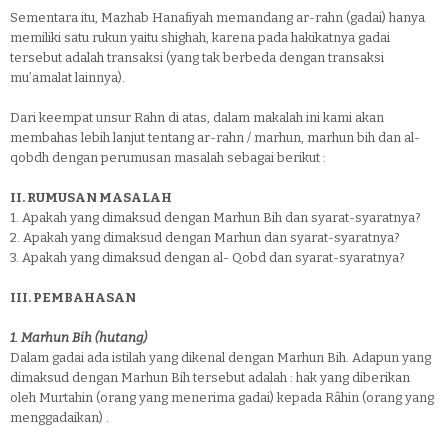
Sementara itu, Mazhab Hanafiyah memandang ar-rahn (gadai) hanya
memiliki satu rukun yaitu shighah, karena pada hakikatnya gadai
tersebut adalah transaksi (yang tak berbeda dengan transaksi
mu’amalat lainnya).
Dari keempat unsur Rahn di atas, dalam makalah ini kami akan
membahas lebih lanjut tentang ar-rahn / marhun, marhun bih dan al-
qobdh dengan perumusan masalah sebagai berikut :
II.
RUMUSAN MASALAH
1.
Apakah yang dimaksud dengan Marhun Bih dan syarat-syaratnya?
2.
Apakah yang dimaksud dengan Marhun dan syarat-syaratnya?
3.
Apakah yang dimaksud dengan al- Qobd dan syarat-syaratnya?
III.
PEMBAHASAN
1.
Marhun Bih (hutang)
Dalam gadai ada istilah yang dikenal dengan Marhun Bih. Adapun yang
dimaksud dengan Marhun Bih tersebut adalah : hak yang diberikan
oleh Murtahin (orang yang menerima gadai) kepada Râhin (orang yang
menggadaikan) .