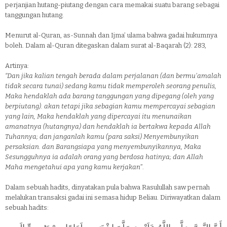
perjanjian hutang-piutang dengan cara memakai suatu barang sebagai
tanggungan hutang.
Menurut al-Quran, as-Sunnah dan Ijma’ ulama bahwa gadai hukumnya
boleh. Dalam al-Quran ditegaskan dalam surat al-Baqarah (2): 283,
Artinya:
“Dan jika kalian tengah berada dalam perjalanan (dan bermu'amalah
tidak secara tunai) sedang kamu tidak memperoleh seorang penulis,
Maka hendaklah ada barang tanggungan yang dipegang (oleh yang
berpiutang). akan tetapi jika sebagian kamu mempercayai sebagian
yang lain, Maka hendaklah yang dipercayai itu menunaikan
amanatnya (hutangnya) dan hendaklah ia bertakwa kepada Allah
Tuhannya; dan janganlah kamu (para saksi) Menyembunyikan
persaksian. dan Barangsiapa yang menyembunyikannya, Maka
Sesungguhnya ia adalah orang yang berdosa hatinya; dan Allah
Maha mengetahui apa yang kamu kerjakan
”.
Dalam sebuah hadits, dinyatakan pula bahwa Rasulullah saw pernah
melalukan transaksi gadai ini semasa hidup Beliau. Diriwayatkan dalam
sebuah hadits: