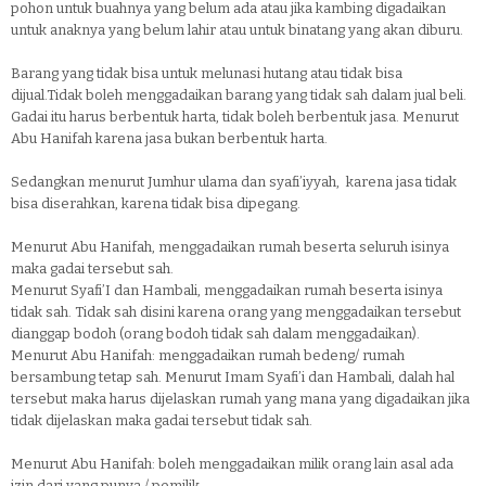
pohon untuk buahnya yang belum ada atau jika kambing digadaikan
untuk anaknya yang belum lahir atau untuk binatang yang akan diburu.
Barang yang tidak bisa untuk melunasi hutang atau tidak bisa
dijual.Tidak boleh menggadaikan barang yang tidak sah dalam jual beli.
Gadai itu harus berbentuk harta, tidak boleh berbentuk jasa. Menurut
Abu Hanifah karena jasa bukan berbentuk harta.
Sedangkan menurut Jumhur ulama dan syafi’iyyah, karena jasa tidak
bisa diserahkan, karena tidak bisa dipegang.
Menurut Abu Hanifah, menggadaikan rumah beserta seluruh isinya
maka gadai tersebut sah.
Menurut Syafi’I dan Hambali, menggadaikan rumah beserta isinya
tidak sah. Tidak sah disini karena orang yang menggadaikan tersebut
dianggap bodoh (orang bodoh tidak sah dalam menggadaikan).
Menurut Abu Hanifah: menggadaikan rumah bedeng/ rumah
bersambung tetap sah. Menurut Imam Syafi’i dan Hambali, dalah hal
tersebut maka harus dijelaskan rumah yang mana yang digadaikan jika
tidak dijelaskan maka gadai tersebut tidak sah.
Menurut Abu Hanifah: boleh menggadaikan milik orang lain asal ada
izin dari yang punya / pemilik.