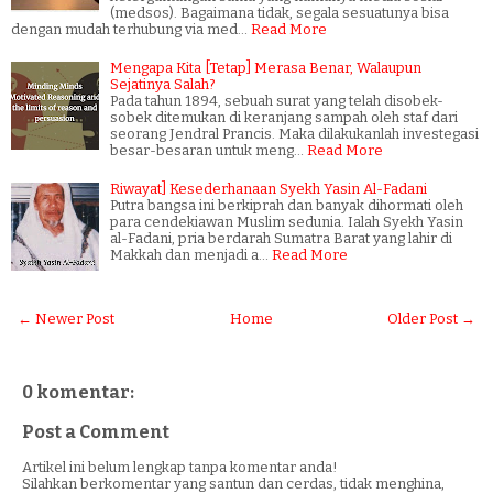
(medsos). Bagaimana tidak, segala sesuatunya bisa
dengan mudah terhubung via med…
Read More
Mengapa Kita [Tetap] Merasa Benar, Walaupun
Sejatinya Salah?
Pada tahun 1894, sebuah surat yang telah disobek-
sobek ditemukan di keranjang sampah oleh staf dari
seorang Jendral Prancis. Maka dilakukanlah investegasi
besar-besaran untuk meng…
Read More
Riwayat] Kesederhanaan Syekh Yasin Al-Fadani
Putra bangsa ini berkiprah dan banyak dihormati oleh
para cendekiawan Muslim sedunia. Ialah Syekh Yasin
al-Fadani, pria berdarah Sumatra Barat yang lahir di
Makkah dan menjadi a…
Read More
← Newer Post
Home
Older Post →
0 komentar:
Post a Comment
Artikel ini belum lengkap tanpa komentar anda!
Silahkan berkomentar yang santun dan cerdas, tidak menghina,