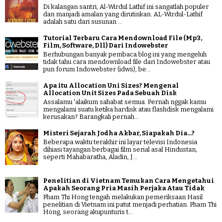
Di kalangan santri, Al-Wirdul Lathif ini sangatlah populer
dan manjadi amalan yang dirutinkan. AL-Wirdul-Lathif
adalah satu dari susunan ...
Tutorial Terbaru Cara Mendownload File (Mp3,
Film, Software, Dll) Dari Indowebster
Berhubungan banyak pembaca blog ini yang mengeluh
tidak tahu cara mendownload file dari Indowebster atau
pun forum Indowebster (idws), be...
Apa itu Allocation Uni Sizes? Mengenal
Allocation Unit Sizes Pada Sebuah Disk
Assalamu 'alaikum sahabat semua. Pernah nggak kamu
mengalami suatu ketika hardisk atau flashdisk mengalami
kerusakan? Barangkali pernah...
Misteri Sejarah Jodha Akbar, Siapakah Dia...?
Beberapa waktu terakhir ini layar televisi Indonesia
dihiasi tayangan berbagai film serial asal Hindustan,
seperti Mahabaratha, Aladin, J...
Penelitian di Vietnam Temukan Cara Mengetahui
Apakah Seorang Pria Masih Perjaka Atau Tidak
Pham Thi Hong tengah melakukan pemeriksaan Hasil
penelitian di Vietnam ini patut menjadi perhatian. Pham Thi
Hong, seorang akupunturis t...