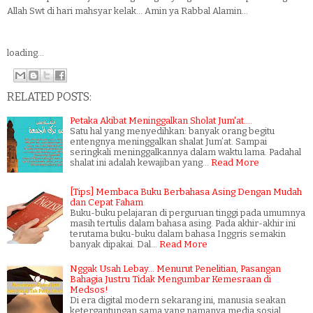
Allah Swt di hari mahsyar kelak... Amin ya Rabbal Alamin...
loading...
RELATED POSTS:
Petaka Akibat Meninggalkan Sholat Jum'at....
Satu hal yang menyedihkan: banyak orang begitu
entengnya meninggalkan shalat Jum’at. Sampai
seringkali meninggalkannya dalam waktu lama. Padahal
shalat ini adalah kewajiban yang…
Read More
[Tips] Membaca Buku Berbahasa Asing Dengan Mudah
dan Cepat Faham
Buku-buku pelajaran di perguruan tinggi pada umumnya
masih tertulis dalam bahasa asing. Pada akhir-akhir ini
terutama buku-buku dalam bahasa Inggris semakin
banyak dipakai. Dal…
Read More
Nggak Usah Lebay... Menurut Penelitian, Pasangan
Bahagia Justru Tidak Mengumbar Kemesraan di
Medsos!
Di era digital modern sekarang ini, manusia seakan
ketergantungan sama yang namanya media sosial