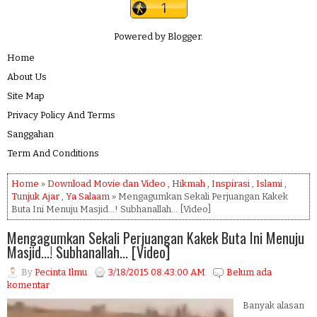
Powered by
Blogger
.
Home
About Us
Site Map
Privacy Policy And Terms
Sanggahan
Term And Conditions
Home
»
Download Movie dan Video
,
Hikmah
,
Inspirasi
,
Islami
,
Tunjuk Ajar
,
Ya Salaam
» Mengagumkan Sekali Perjuangan Kakek
Buta Ini Menuju Masjid...! Subhanallah... [Video]
Mengagumkan Sekali Perjuangan Kakek Buta Ini Menuju
Masjid...! Subhanallah... [Video]
By
Pecinta Ilmu
3/18/2015 08:43:00 AM
Belum ada
komentar
Banyak alasan