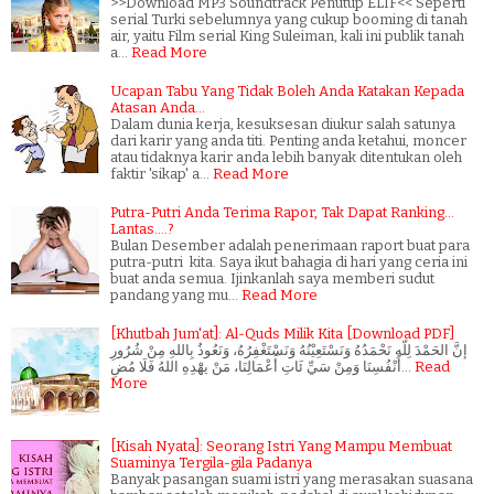
>>Download MP3 Soundtrack Penutup ELIF<< Seperti
serial Turki sebelumnya yang cukup booming di tanah
air, yaitu Film serial King Suleiman, kali ini publik tanah
a…
Read More
Ucapan Tabu Yang Tidak Boleh Anda Katakan Kepada
Atasan Anda...
Dalam dunia kerja, kesuksesan diukur salah satunya
dari karir yang anda titi. Penting anda ketahui, moncer
atau tidaknya karir anda lebih banyak ditentukan oleh
faktir 'sikap' a…
Read More
Putra-Putri Anda Terima Rapor, Tak Dapat Ranking...
Lantas....?
Bulan Desember adalah penerimaan raport buat para
putra-putri kita. Saya ikut bahagia di hari yang ceria ini
buat anda semua. Ijinkanlah saya memberi sudut
pandang yang mu…
Read More
[Khutbah Jum'at]: Al-Quds Milik Kita [Download PDF]
إنَّ الحَمْدَ لِلّهِ نَحْمَدُهُ وَنَسْتَعِيْنُهُ وَنَسْتَغْفِرُهُ، وَنَعُوذُ بِاللهِ مِنْ شُرُورِ
أَنْفُسِنَا وَمِنْ سَيِّ ئَاتِ أَعْمَالِنَا، مَنْ يهَْدِهِ اللهُ فَلَا مُضِ…
Read
More
[Kisah Nyata]: Seorang Istri Yang Mampu Membuat
Suaminya Tergila-gila Padanya
Banyak pasangan suami istri yang merasakan suasana