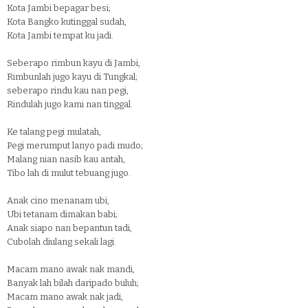
Kota Jambi bepagar besi;
Kota Bangko kutinggal sudah,
Kota Jambi tempat ku jadi.
Seberapo rimbun kayu di Jambi,
Rimbunlah jugo kayu di Tungkal;
seberapo rindu kau nan pegi,
Rindulah jugo kami nan tinggal.
Ke talang pegi mulatah,
Pegi merumput lanyo padi mudo;
Malang nian nasib kau antah,
Tibo lah di mulut tebuang jugo.
Anak cino menanam ubi,
Ubi tetanam dimakan babi;
Anak siapo nan bepantun tadi,
Cubolah diulang sekali lagi.
Macam mano awak nak mandi,
Banyak lah bilah daripado buluh;
Macam mano awak nak jadi,