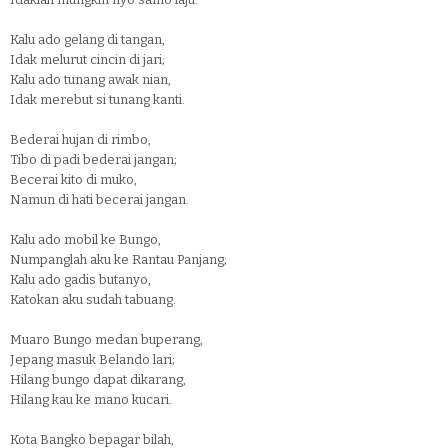
Kalu ado gelang di tangan,
Idak melurut cincin di jari;
Kalu ado tunang awak nian,
Idak merebut si tunang kanti.
Bederai hujan di rimbo,
Tibo di padi bederai jangan;
Becerai kito di muko,
Namun di hati becerai jangan.
Kalu ado mobil ke Bungo,
Numpanglah aku ke Rantau Panjang;
Kalu ado gadis butanyo,
Katokan aku sudah tabuang.
Muaro Bungo medan buperang,
Jepang masuk Belando lari;
Hilang bungo dapat dikarang,
Hilang kau ke mano kucari.
Kota Bangko bepagar bilah,