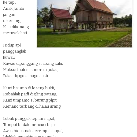
ke tepi;
Anak Jambi
jangan
dikenang,
Kalu dikenang
merusak hati.
Hidup api
pangganglah
kuwau,
Kuwau dipanggang si abang kaki;
Maksud hati nak meraih pulau,
Pulau dijago si nago sakti.
Kami ba umo di lereng bukit,
Rebahlah padi digiling batang;
Kami umpamo si burung pipit,
Kemano terbang di halau urang.
Lubuk pungguk tepian napal,
Tempat budak mencuci baju;
Awak biduk nak serempak kapal,
Idaklah mungkin nyo samo laju.