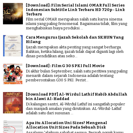
[Download]: Film Serial Islami OMAR Full Series
Indonesian Subtitle Link Terbaru HD 720p - Link
Terbaru
Film serial OMAR merupakan salah satu karya sinema
islami yang paling fenomenal. Bagaimana tidak, film yang
menghabiskan biaya produksi ...
Cara Mengurus Ijazah Sekolah dan SKHUN Yang
Hilang
Ijazah merupakan akta penting yang sangat berharga.
Bahkan, ketika hilang, ijazah tidak dapat diganti lagi oleh
dinas pendidikan atau seko...
[Download] : Film G 30 S PKI Full Movie
Di akhir bulan September, salah satu peritiwa yang paling
menarik dalam sejarah Indonesia adalah tentang
pemberontakan G30 S PKI. Perist...
[Download PDF] Al-Wirdul Lathif Habib Abdullah
bin Alawi Al-Haddad
Di kalangan santri, Al-Wirdul Lathif ini sangatlah populer
dan manjadi amalan yang dirutinkan. AL-Wirdul-Lathif
adalah satu dari susunan ...
Apa itu Allocation Uni Sizes? Mengenal
Allocation Unit Sizes Pada Sebuah Disk
Assalamu 'alaikum sahabat semua. Pernah nggak kamu