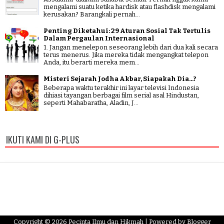
mengalami suatu ketika hardisk atau flashdisk mengalami
kerusakan? Barangkali pernah...
Penting Diketahui: 29 Aturan Sosial Tak Tertulis
Dalam Pergaulan Internasional
1. Jangan menelepon seseorang lebih dari dua kali secara
terus menerus. Jika mereka tidak mengangkat telepon
Anda, itu berarti mereka mem...
Misteri Sejarah Jodha Akbar, Siapakah Dia...?
Beberapa waktu terakhir ini layar televisi Indonesia
dihiasi tayangan berbagai film serial asal Hindustan,
seperti Mahabaratha, Aladin, J...
IKUTI KAMI DI G-PLUS
Copyright ©
2026
Pecinta Ilmu dan Hikmah
| Powered by
Blogger