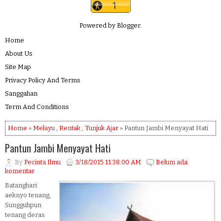
Powered by
Blogger
.
Home
About Us
Site Map
Privacy Policy And Terms
Sanggahan
Term And Conditions
Home
»
Melayu
,
Rentak
,
Tunjuk Ajar
» Pantun Jambi Menyayat Hati
Pantun Jambi Menyayat Hati
By
Pecinta Ilmu
3/18/2015 11:38:00 AM
Belum ada
komentar
Batanghari
aeknyo tenang,
Sungguhpun
tenang deras