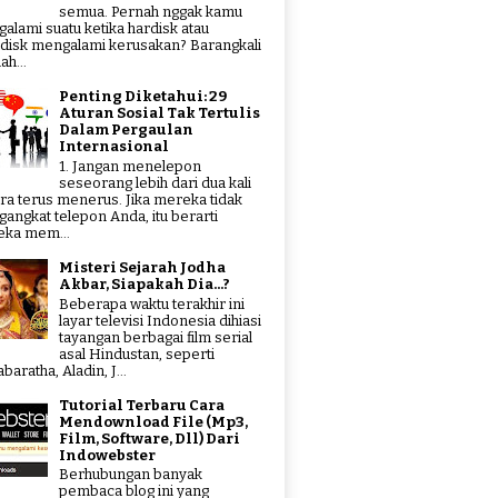
semua. Pernah nggak kamu
alami suatu ketika hardisk atau
hdisk mengalami kerusakan? Barangkali
ah...
Penting Diketahui: 29
Aturan Sosial Tak Tertulis
Dalam Pergaulan
Internasional
1. Jangan menelepon
seseorang lebih dari dua kali
ra terus menerus. Jika mereka tidak
angkat telepon Anda, itu berarti
ka mem...
Misteri Sejarah Jodha
Akbar, Siapakah Dia...?
Beberapa waktu terakhir ini
layar televisi Indonesia dihiasi
tayangan berbagai film serial
asal Hindustan, seperti
aratha, Aladin, J...
Tutorial Terbaru Cara
Mendownload File (Mp3,
Film, Software, Dll) Dari
Indowebster
Berhubungan banyak
pembaca blog ini yang