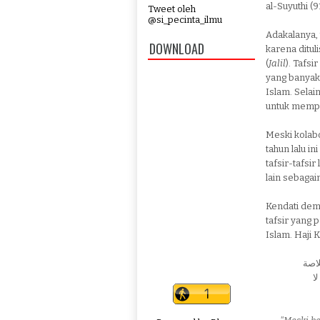
al-Suyuthi (
Tweet oleh
@si_pecinta_ilmu
Adakalanya, t
DOWNLOAD
karena ditul
(
Jalil
). Tafsi
yang banyak 
Islam. Selai
untuk memp
Meski kolabor
tahun lalu i
tafsir-tafsir
lain sebagai
Kendati demi
tafsir yang 
Islam. Haji 
لاصة
ا