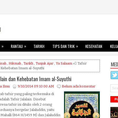
»
»
»
RANTAU
TARIKH
TIPS DAN TRIK
KESEHATAN
KELU
MED
isah
,
Hikmah
,
Tarikh
,
Tunjuk Ajar
,
Ya Salaam
» ٍTafsir
n Kehebatan Imam al-Suyuthi
lalain dan Kehebatan Imam al-Suyuthi
a Ilmu
9/10/2014 09:10:00 AM
Belum ada komentar
itab tafsir yang paling terkemuka di
dalah Tafsir Jalalain. Disebut
Po
ena tafsir ini ditulis oleh 2 orang
duanya bergelar Jalaluddin, yaitu
l-Mahalli (864 H/1459 M) dan Jalaluddin