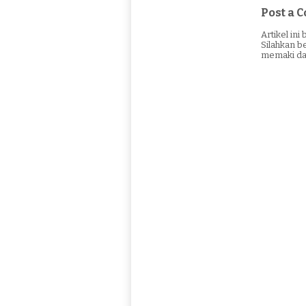
Post a
Artikel in
Silahkan b
memaki da