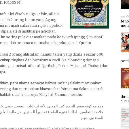
911 H/1505 M).
afsir ini disebut juga Tafsir Jalilain,
sala
is oleh 2 orang Imam yang Agung
feno
meng
r ini menjadi salah satu rujukan pokok
dipelajari di institusi pendidikan
n itu sering pula disematkan pada
hasyiyah
(pinggir) mushaf
ermudah pembaca memahami kandungan al-Qur'an.
asi 2 orang ahli tafsir, namun tafsir yang ditulis sekitar 600
ni cukup ringkas dan berukuran kecil jika dibanding dengan
pemb
 lainnya semisal tafsir al-Qurthubi, Ruh al-Ma'ani, al-Thabari dan
nya.
kian, para ulama sepakat bahwa Tafsir Jalalain merupakan
penting dan merupakan khazanah tafsir utama dalam sejarah
Khalifah dalam kitabnya Kasyf al-Zhunun menulis:
diru
susun
وهو مع كونه صغير الحجم كبير المعنى، لأنه لب لباب التفسير-يعني: خ
خلاصة التفاسير- لذلك اعتبره العلماء تفسيراً للمنتهين من طلبة العلم ل
للمبتدئين منهم