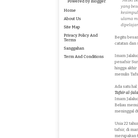
"Meski be
Powered by
Blogger
.
yang besa
Home
kesimpula
About Us
ulama me
dipelajar
Site Map
Privacy Policy And
Begitu besar
Terms
catatan dan s
Sanggahan
Imam Jalalud
Term And Conditions
penafsir Sura
hingga akhir
menulis Tafs
Ada satu hal
Tafsir al-Jal
Imam Jalaludd
Beliau menul
meninggal d
Usia 22 tahu
tafsir, di ma
merupakan t