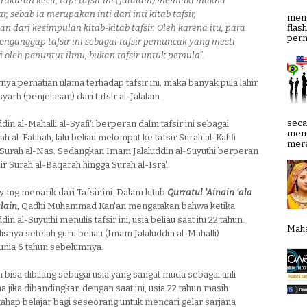
rukuran kecil, tapi tafsir ini (Jalalain) memiliki makna
r, sebab ia merupakan inti dari inti kitab tafsir,
meng
n dari kesimpulan kitab-kitab tafsir. Oleh karena itu, para
flas
pern
nganggap tafsir ini sebagai tafsir pemuncak yang mesti
i oleh penuntut ilmu, bukan tafsir untuk pemula".
nya perhatian ulama terhadap tafsir ini, maka banyak pula lahir
yarh (penjelasan) dari tafsir al-Jalalain.
seca
din al-Mahalli al-Syafi'i berperan dalm tafsir ini sebagai
meng
h al-Fatihah, lalu beliau melompat ke tafsir Surah al-Kahfi
mere
 Surah al-Nas. Sedangkan Imam Jalaluddin al-Suyuthi berperan
ir Surah al-Baqarah hingga Surah al-Isra'.
 yang menarik dari Tafsir ini. Dalam kitab
Qurratul 'Ainain 'ala
alain
, Qadhi Muhammad Kan'an mengatakan bahwa ketika
in al-Suyuthi menulis tafsir ini, usia beliau saat itu 22 tahun.
Mahab
isnya setelah guru beliau (Imam Jalaluddin al-Mahalli)
unia 6 tahun sebelumnya.
n bisa dibilang sebagai usia yang sangat muda sebagai ahli
na jika dibandingkan dengan saat ini, usia 22 tahun masih
ahap belajar bagi seseorang untuk mencari gelar sarjana