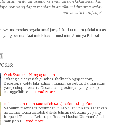
lis tafsir ini dalam segala kelemahan dan kekuranganku...
siapa pun yang dapat menjamin amalku ini diterima walau
hanya satu huruf saja".
 Swt membalas segala amal jariyah kedua Imam Jalalalin atas
a yang bermanfaat untuk kaum muslimin. Amin ya Rabbal
POSTS:
Ojek Syariah... Mengagumkan...
Tukang ojek syariah[sumber: thclinet.blogspot.com]
Beberapa waktu lalu, admin mampir ke sebuah laman situs
yang cukup menarik. Di sana ada postingan yang cukup
menggelitik tent…
Read More
Rahasia Penulisan Kata Mi'ah (مائة) Dalam Al-Qur'an
Sebelum membaca postingan ini lebih lanjut, kami sarankan
anda membaca terlebih dahulu tulisan sebelumnya yang
berjudul 'Rahasia Beberapa Resam Mushaf Utsmani'. Salah
satu penu…
Read More