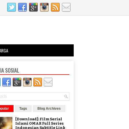
ARGA
IA SOSIAL
pular
Tags
Blog Archives
[Download]: Film Serial
Islami OMAR Full Series
Indonesian Subtitle Link