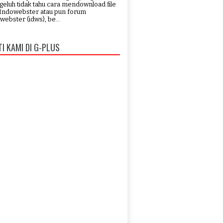
eluh tidak tahu cara mendownload file
 Indowebster atau pun forum
webster (idws), be...
TI KAMI DI G-PLUS