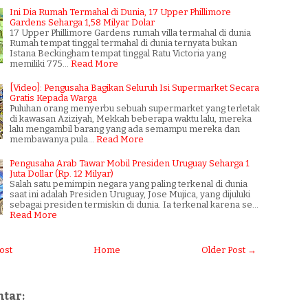
Ini Dia Rumah Termahal di Dunia, 17 Upper Phillimore
Gardens Seharga 1,58 Milyar Dolar
17 Upper Phillimore Gardens rumah villa termahal di dunia
Rumah tempat tinggal termahal di dunia ternyata bukan
Istana Beckingham tempat tinggal Ratu Victoria yang
memiliki 775…
Read More
[Video]: Pengusaha Bagikan Seluruh Isi Supermarket Secara
Gratis Kepada Warga
Puluhan orang menyerbu sebuah supermarket yang terletak
di kawasan Aziziyah, Mekkah beberapa waktu lalu, mereka
lalu mengambil barang yang ada semampu mereka dan
membawanya pula…
Read More
Pengusaha Arab Tawar Mobil Presiden Uruguay Seharga 1
Juta Dollar (Rp. 12 Milyar)
Salah satu pemimpin negara yang paling terkenal di dunia
saat ini adalah Presiden Uruguay, Jose Mujica, yang dijuluki
sebagai presiden termiskin di dunia. Ia terkenal karena se…
Read More
ost
Home
Older Post →
tar: