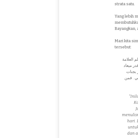
strata satu.
Yang lebih m
membutuhkan
Bayangkan, a
Mari kita si
tersebut:
م العلامة
در ميعاد
 بجنات
ي . فمن
"Ini
Ka
J
menulis
hari.
untu
dan a