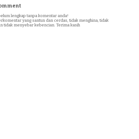
 Comment
i belum lengkap tanpa komentar anda!
erkomentar yang santun dan cerdas, tidak menghina, tidak
n tidak menyebar kebencian. Terima kasih