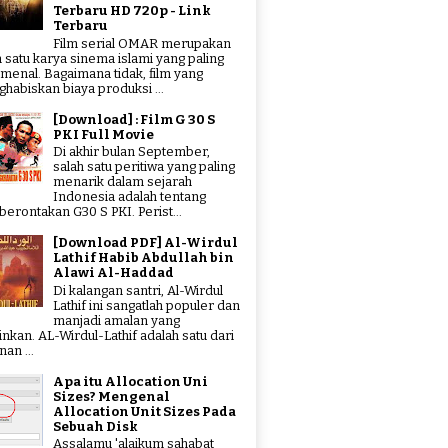
Terbaru HD 720p - Link
Terbaru
Film serial OMAR merupakan
h satu karya sinema islami yang paling
menal. Bagaimana tidak, film yang
habiskan biaya produksi ...
[Download] : Film G 30 S
PKI Full Movie
Di akhir bulan September,
salah satu peritiwa yang paling
menarik dalam sejarah
Indonesia adalah tentang
erontakan G30 S PKI. Perist...
[Download PDF] Al-Wirdul
Lathif Habib Abdullah bin
Alawi Al-Haddad
Di kalangan santri, Al-Wirdul
Lathif ini sangatlah populer dan
manjadi amalan yang
tinkan. AL-Wirdul-Lathif adalah satu dari
an ...
Apa itu Allocation Uni
Sizes? Mengenal
Allocation Unit Sizes Pada
Sebuah Disk
Assalamu 'alaikum sahabat