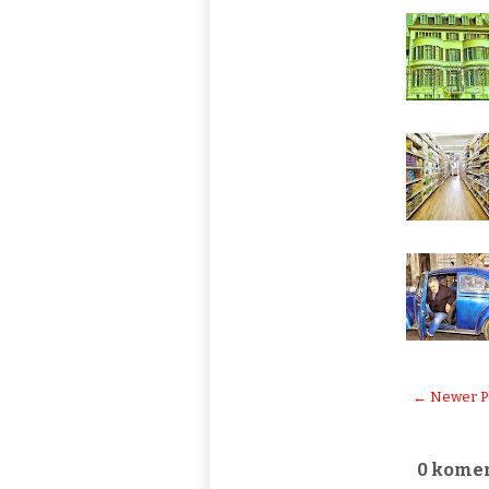
← Newer P
0 komen