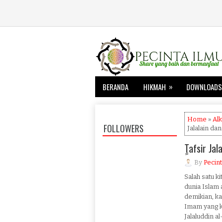
»
BERANDA
HIKMAH
DOWNLOADS
Home
»
Alk
FOLLOWERS
Jalalain da
ٍTafsir Ja
By
Pecint
Salah satu k
dunia Islam a
demikian, kar
Imam yang ke
Jalaluddin a