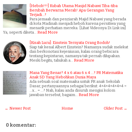
[Heboh!!!] Kubah Utama Masjid Nabawi Tiba-tiba
Berubah Berwarna Merah! Apa Gerangan Yang
Terjadi...?
Para jemaah dan penziarah Majid Nabawi yang berada
di kota Madinah menjadi heboh karena persitiwa yang
menarik perhatian mereka. [Lihat Videonya Di Link ini]
Ya, seperti diketa…
Read More
[Kisah Lucu]: Einstein Ternyata Orang Bodoh!
Siap tak kenal Albert Einstein? Namanya sudak melekat
dan berkonotasi kejeniusan, kalau orang bebicara
tentang kepintaran, namanya tak pernah dilupakan.
Meski begitu, tahukah a…
Read More
Mana Yang Benar? 4 x 6 atau 6 x 4 ...? PR Matematika
Anak SD Yang Hebohkan Dunia Maya
Ada sebuah soal matemaika untuk PR anak Sekolah
Dasar, pertanyaannya sebagai berikut: 4+4+4+4+4+4 =
...x... = ...? Nah, kalau anda disuruh mengisi kolom
jawaban tersebut, bagaim…
Read More
← Newer Post
Home
Older Post →
0 komentar: