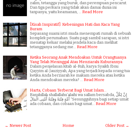
zalim, tetangga yang buruk, dan perempuan pencarut.
Dan tiga perkara yang tidak akan damai dunia ini
tanpanya, yaitu keamanan, …
Read More
[Kisah Inspiratif]: Kebeningan Hati dan Kaca Yang
Buram
Sepasang suami istri muda menempati rumah di sebuah
komplek perumahan. Suatu pagi sambil sarapan, si istri
menatap keluar melalui jendela kaca dan melihat
tetangganya sedang me…
Read More
Ketika Seorang Anak Mendoakan Untuk Orangtuanya
Yang Telah Meninggal Atau Menziarahi Kuburannya
Dalam penjelasan kitab al-Ruh, karya Syaikh Ibnu
Qayyim al-Jauziyyah, Apa yang terjadi kepada orang tua
ketika Anda berziarah ke makam mereka atau ketika
Anda mendoakan mereka? …
Read More
Harta, Cobaan Terberat Bagi Umat Islam...
Rasulullah shallallahu’alaihi wa sallam bersabda, إِنَّ لِكُلِّ
أُمَّةٍ فِتْنَةً وَفِتْنَةُ أُمَّتِى الْمَالُ “Sesungguhnya bagi setiap umat
ada cobaan, dan cobaan bagi umat…
Read More
← Newer Post
Home
Older Post →