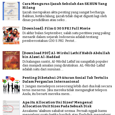
Cara Mengurus Ijazah Sekolah dan SKHUN Yang
Hilang
Ijazah merupakan akta penting yang sangat berharga.
Bahkan, ketika hilang, ijazah tidak dapat diganti lagi oleh
dinas pendidikan atau seko...
[Download] : Film G 30 S PKI Full Movie
Di akhir bulan September, salah satu peritiwa yang paling
menarik dalam sejarah Indonesia adalah tentang
pemberontakan G30 S PKI. Perist...
[Download PDF] Al-Wirdul Lathif Habib Abdullah
bin Alawi Al-Haddad
Di kalangan santri, Al-Wirdul Lathif ini sangatlah populer
dan manjadi amalan yang dirutinkan. AL-Wirdul-Lathif
adalah satu dari susunan ...
Penting Diketahui: 29 Aturan Sosial Tak Tertulis
Dalam Pergaulan Internasional
1. Jangan menelepon seseorang lebih dari dua kali secara
terus menerus. Jika mereka tidak mengangkat telepon
Anda, itu berarti mereka mem...
Apa itu Allocation Uni Sizes? Mengenal
Allocation Unit Sizes Pada Sebuah Disk
Assalamu 'alaikum sahabat semua. Pernah nggak kamu
mengalami suatu ketika hardisk atau flashdisk mengalami