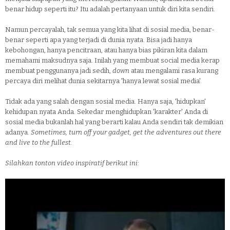
benar hidup seperti itu? Itu adalah pertanyaan untuk diri kita sendiri.
Namun percayalah, tak semua yang kita lihat di sosial media, benar-
benar seperti apa yang terjadi di dunia nyata. Bisa jadi hanya
kebohongan, hanya pencitraan, atau hanya bias pikiran kita dalam
memahami maksudnya saja. Inilah yang membuat social media kerap
membuat penggunanya jadi sedih,
down
atau mengalami rasa kurang
percaya diri melihat dunia sekitarnya 'hanya lewat sosial media'.
Tidak ada yang salah dengan sosial media. Hanya saja, 'hidupkan'
kehidupan nyata Anda. Sekedar menghidupkan 'karakter' Anda di
sosial media bukanlah hal yang berarti kalau Anda sendiri tak demikian
adanya.
Sometimes, turn off your gadget, get the adventures out there
and live to the fullest.
Silahkan tonton video inspiratif berikut ini: