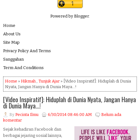
Powered by
Blogger
.
Home
About Us
Site Map
Privacy Policy And Terms
Sanggahan
Term And Conditions
Home
»
Hikmah
,
Tunjuk Ajar
» [Video Inspiratif]: Hiduplah di Dunia
Nyata, Jangan Hanya di Dunia Maya...!
[Video Inspiratif]: Hiduplah di Dunia Nyata, Jangan Hanya
di Dunia Maya...!
By
Pecinta Ilmu
6/30/2014 08:46:00 AM
Belum ada
komentar
Sejak kehadiran Facebook dan
berbagai jejaring sosial lainnya,