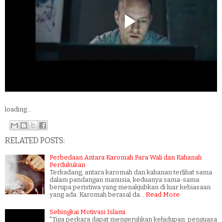
loading...
RELATED POSTS:
Perbedaan Antara Karomah Para Wali dan Kahanah
Perdukukan
Terkadang, antara karomah dan kahanan terlihat sama
dalam pandangan manusia, keduanya sama-sama
berupa peristiwa yang menakjubkan di luar kebiasaan
yang ada. Karomah berasal da…
Read More
Sebingkai Motivasi Islami
"Tiga perkara dapat mengeruhkan kehidupan: penguasa