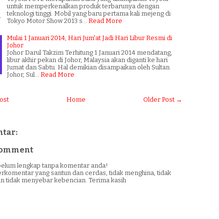
untuk memperkenalkan produk terbarunya dengan
teknologi tinggi. Mobil yang baru pertama kali mejeng di
Tokyo Motor Show 2013 s…
Read More
Mulai 1 Januari 2014, Hari Jum'at Jadi Hari Libur Resmi di
Johor
Johor Darul Takzim Terhitung 1 Januari 2014 mendatang,
libur akhir pekan di Johor, Malaysia akan diganti ke hari
Jumat dan Sabtu. Hal demikian disampaikan oleh Sultan
Johor, Sul…
Read More
ost
Home
Older Post →
tar:
 Comment
i belum lengkap tanpa komentar anda!
erkomentar yang santun dan cerdas, tidak menghina, tidak
n tidak menyebar kebencian. Terima kasih