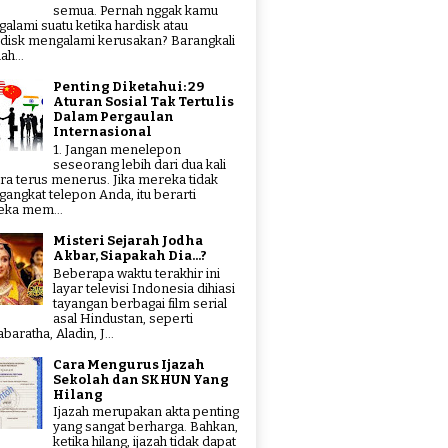
semua. Pernah nggak kamu
alami suatu ketika hardisk atau
hdisk mengalami kerusakan? Barangkali
ah...
Penting Diketahui: 29
Aturan Sosial Tak Tertulis
Dalam Pergaulan
Internasional
1. Jangan menelepon
seseorang lebih dari dua kali
ra terus menerus. Jika mereka tidak
angkat telepon Anda, itu berarti
ka mem...
Misteri Sejarah Jodha
Akbar, Siapakah Dia...?
Beberapa waktu terakhir ini
layar televisi Indonesia dihiasi
tayangan berbagai film serial
asal Hindustan, seperti
aratha, Aladin, J...
Cara Mengurus Ijazah
Sekolah dan SKHUN Yang
Hilang
Ijazah merupakan akta penting
yang sangat berharga. Bahkan,
ketika hilang, ijazah tidak dapat