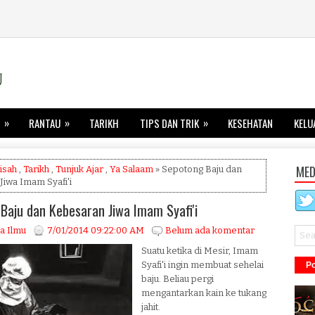
»
»
»
RANTAU
TARIKH
TIPS DAN TRIK
KESEHATAN
KELU
MED
isah
,
Tarikh
,
Tunjuk Ajar
,
Ya Salaam
» Sepotong Baju dan
Jiwa Imam Syafi'i
Baju dan Kebesaran Jiwa Imam Syafi'i
a Ilmu
7/01/2014 09:22:00 AM
Belum ada komentar
Suatu ketika di Mesir, Imam
Syafi'i ingin membuat sehelai
Po
baju. Beliau pergi
mengantarkan kain ke tukang
jahit.