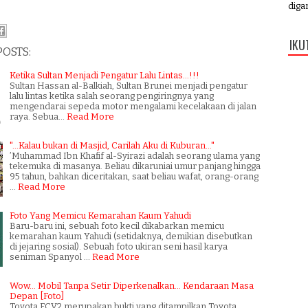
digan
IKU
POSTS:
Ketika Sultan Menjadi Pengatur Lalu Lintas...!!!
Sultan Hassan al-Balkiah, Sultan Brunei menjadi pengatur
lalu lintas ketika salah seorang pengiringnya yang
mengendarai sepeda motor mengalami kecelakaan di jalan
raya. Sebua…
Read More
"...Kalau bukan di Masjid, Carilah Aku di Kuburan..."
’Muhammad Ibn Khafif al-Syirazi adalah seorang ulama yang
tekemuka di masanya. Beliau dikaruniai umur panjang hingga
95 tahun, bahkan diceritakan, saat beliau wafat, orang-orang
…
Read More
Foto Yang Memicu Kemarahan Kaum Yahudi
Baru-baru ini, sebuah foto kecil dikabarkan memicu
kemarahan kaum Yahudi (setidaknya, demikian disebutkan
di jejaring sosial). Sebuah foto ukiran seni hasil karya
seniman Spanyol …
Read More
Wow... Mobil Tanpa Setir Diperkenalkan... Kendaraan Masa
Depan [Foto]
Toyota FCV2 merupakan bukti yang ditampilkan Toyota