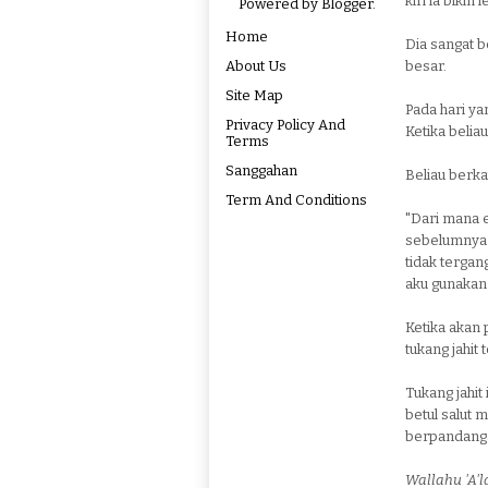
kiri ia bikin
Powered by
Blogger
.
Home
Dia sangat b
About Us
besar.
Site Map
Pada hari ya
Privacy Policy And
Ketika beliau
Terms
Sanggahan
Beliau berka
Term And Conditions
"Dari mana 
sebelumnya? 
tidak tergan
aku gunakan
Ketika akan 
tukang jahit 
Tukang jahi
betul salut 
berpandangan
Wallahu 'A'