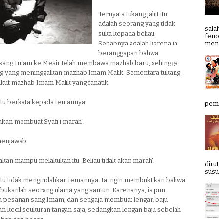
Ternyata tukang jahit itu
adalah seorang yang tidak
sala
suka kepada beliau.
feno
meng
Sebabnya adalah karena ia
beranggapan bahwa
sang Imam ke Mesir telah membawa mazhab baru, sehingga
g yang meninggalkan mazhab Imam Malik. Sementara tukang
ngikut mazhab Imam Malik yang fanatik.
 itu berkata kepada temannya:
pemb
u akan membuat Syafi'i marah".
enjawab:
akan mampu melakukan itu. Beliau tidak akan marah".
diru
susun
 itu tidak mengindahkan temannya. Ia ingin membuktikan bahwa
 bukanlah seorang ulama yang santun. Karenanya, ia pun
ju pesanan sang Imam, dan sengaja membuat lengan baju
n kecil seukuran tangan saja, sedangkan lengan baju sebelah