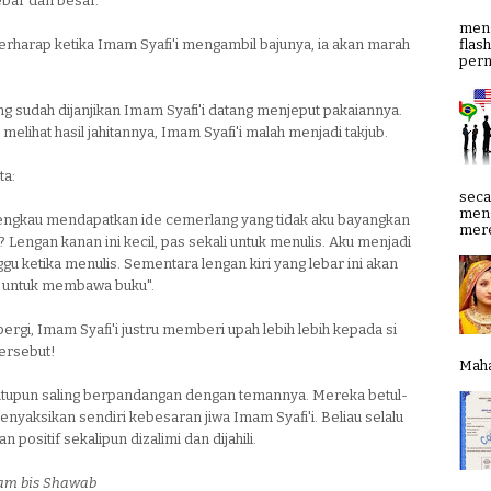
 lebar dan besar.
meng
erharap ketika Imam Syafi'i mengambil bajunya, ia akan marah
flas
pern
ng sudah dijanjikan Imam Syafi'i datang menjeput pakaiannya.
 melihat hasil jahitannya, Imam Syafi'i malah menjadi takjub.
ta:
seca
meng
engkau mendapatkan ide cemerlang yang tidak aku bayangkan
mere
Lengan kanan ini kecil, pas sekali untuk menulis. Aku menjadi
ggu ketika menulis. Sementara lengan kiri yang lebar ini akan
 untuk membawa buku".
pergi, Imam Syafi'i justru memberi upah lebih lebih kepada si
tersebut!
Mahab
t itupun saling berpandangan dengan temannya. Mereka betul-
menyaksikan sendiri kebesaran jiwa Imam Syafi'i. Beliau selalu
 positif sekalipun dizalimi dan dijahili.
lam bis Shawab