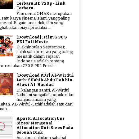
Terbaru HD 720p - Link
Terbaru
Film serial OMAR merupakan
h satu karya sinema islami yang paling
menal. Bagaimana tidak, film yang
habiskan biaya produksi ...
[Download] : Film G 30 S
PKI Full Movie
Di akhir bulan September,
salah satu peritiwa yang paling
menarik dalam sejarah
Indonesia adalah tentang
erontakan G30 S PKI. Perist...
[Download PDF] Al-Wirdul
Lathif Habib Abdullah bin
Alawi Al-Haddad
Di kalangan santri, Al-Wirdul
Lathif ini sangatlah populer dan
manjadi amalan yang
tinkan. AL-Wirdul-Lathif adalah satu dari
an ...
Apa itu Allocation Uni
Sizes? Mengenal
Allocation Unit Sizes Pada
Sebuah Disk
Assalamu 'alaikum sahabat