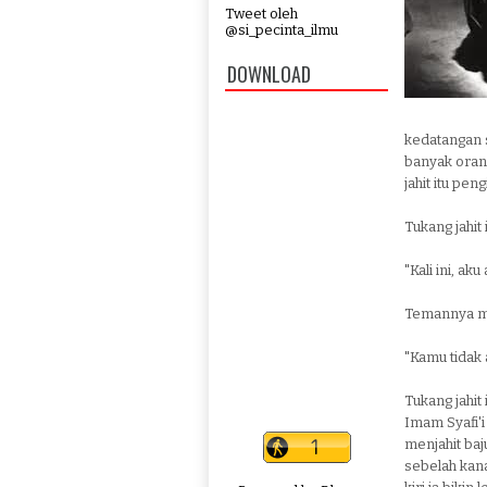
Tweet oleh
@si_pecinta_ilmu
DOWNLOAD
kedatangan 
banyak oran
jahit itu pe
Tukang jahit
"Kali ini, ak
Temannya m
"Kamu tidak 
Tukang jahit
Imam Syafi'i
menjahit ba
sebelah kana