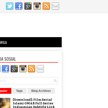
ARGA
IA SOSIAL
pular
Tags
Blog Archives
[Download]: Film Serial
Islami OMAR Full Series
Indonesian Subtitle Link