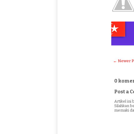
← Newer P
0 komen
Post a
Artikel in
Silahkan b
memaki da