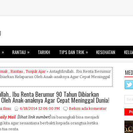
»
»
»
RANTAU
TARIKH
TIPS DAN TRIK
KESEHATAN
KELU
MED
amak
,
Rantau
,
Tunjuk Ajar
» Astaghfirullah.. Ibu Renta Berumur
ibiarkan Kelaparan Oleh Anak-anaknya Agar Cepat Meninggal
ullah.. Ibu Renta Berumur 90 Tahun Dibiarkan
 Oleh Anak-anaknya Agar Cepat Meninggal Dunia!
a Ilmu
6/18/2014 12:06:00 PM
Belum ada komentar
Po
aily Mail
[lihat link sumber]
ini barangkali bisa menjadi
gi kita agar senantiasa berbakti kepada orangtua ketika
 tua renta.