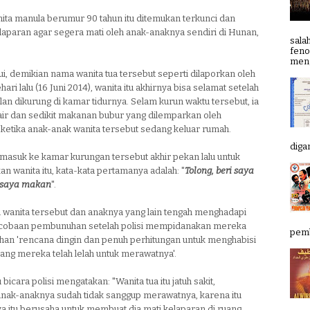
ita manula berumur 90 tahun itu ditemukan terkunci dan
laparan agar segera mati oleh anak-anaknya sendiri di Hunan,
sala
feno
meng
i, demikian nama wanita tua tersebut seperti dilaporkan oleh
hari lalu (16 Juni 2014), wanita itu akhirnya bisa selamat setelah
an dikurung di kamar tidurnya. Selam kurun waktu tersebut, ia
air dan sedikit makanan bubur yang dilemparkan oleh
ketika anak-anak wanita tersebut sedang keluar rumah.
digan
i masuk ke kamar kurungan tersebut akhir pekan lalu untuk
 wanita itu, kata-kata pertamanya adalah: "
Tolong, beri saya
 saya makan
".
tri wanita tersebut dan anaknya yang lain tengah menghadapi
cobaan pembunuhan setelah polisi mempidanakan mereka
pemb
han 'rencana dingin dan penuh perhitungan untuk menghabisi
ang mereka telah lelah untuk merawatnya'.
bicara polisi mengatakan: "Wanita tua itu jatuh sakit,
nak-anaknya sudah tidak sanggup merawatnya, karena itu
a itu berusaha untuk membuat dia mati kelaparan di ruang