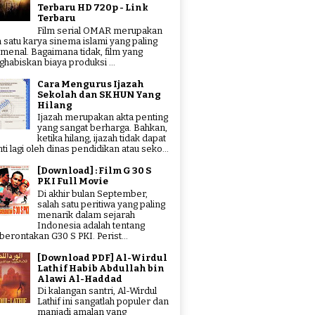
Terbaru HD 720p - Link
Terbaru
Film serial OMAR merupakan
h satu karya sinema islami yang paling
menal. Bagaimana tidak, film yang
habiskan biaya produksi ...
Cara Mengurus Ijazah
Sekolah dan SKHUN Yang
Hilang
Ijazah merupakan akta penting
yang sangat berharga. Bahkan,
ketika hilang, ijazah tidak dapat
ti lagi oleh dinas pendidikan atau seko...
[Download] : Film G 30 S
PKI Full Movie
Di akhir bulan September,
salah satu peritiwa yang paling
menarik dalam sejarah
Indonesia adalah tentang
erontakan G30 S PKI. Perist...
[Download PDF] Al-Wirdul
Lathif Habib Abdullah bin
Alawi Al-Haddad
Di kalangan santri, Al-Wirdul
Lathif ini sangatlah populer dan
manjadi amalan yang