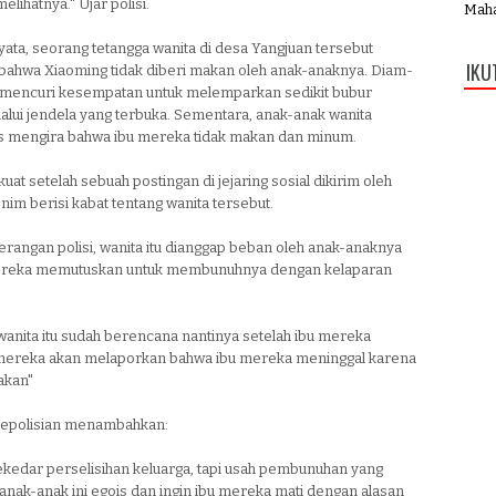
elihatnya." Ujar polisi.
Mahab
ata, seorang tetangga wanita di desa Yangjuan tersebut
IKU
bahwa Xiaoming tidak diberi makan oleh anak-anaknya. Diam-
n mencuri kesempatan untuk melemparkan sedikit bubur
alui jendela yang terbuka. Sementara, anak-anak wanita
rs mengira bahwa ibu mereka tidak makan dan minum.
kuat setelah sebuah postingan di jejaring sosial dikirim oleh
im berisi kabat tentang wanita tersebut.
rangan polisi, wanita itu dianggap beban oleh anak-anaknya
ereka memutuskan untuk membunuhnya dengan kelaparan
anita itu sudah berencana nantinya setelah ibu mereka
mereka akan melaporkan bahwa ibu mereka meninggal karena
akan"
 kepolisian menambahkan:
ekedar perselisihan keluarga, tapi usah pembunuhan yang
, anak-anak ini egois dan ingin ibu mereka mati dengan alasan