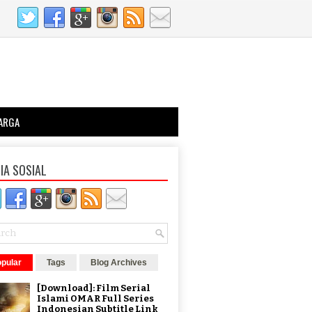
ARGA
IA SOSIAL
pular
Tags
Blog Archives
[Download]: Film Serial
Islami OMAR Full Series
Indonesian Subtitle Link