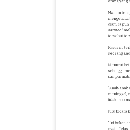
orang yang m
Namun terny
mengetahui 
diam, ia pu
oatmeal
mel
tersebut te
Kasus ini ter
seorang anon
Menurut kete
sehingga m
sampai mati.
"Anak-anak w
meninggal, 
tidak mau m
Juru bicara
"Ini bukan s
nyata. Jelas