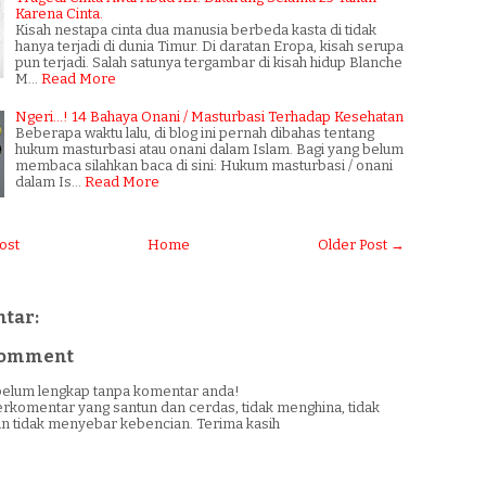
Karena Cinta.
Kisah nestapa cinta dua manusia berbeda kasta di tidak
hanya terjadi di dunia Timur. Di daratan Eropa, kisah serupa
pun terjadi. Salah satunya tergambar di kisah hidup Blanche
M…
Read More
Ngeri...! 14 Bahaya Onani / Masturbasi Terhadap Kesehatan
Beberapa waktu lalu, di blog ini pernah dibahas tentang
hukum masturbasi atau onani dalam Islam. Bagi yang belum
membaca silahkan baca di sini: Hukum masturbasi / onani
dalam Is…
Read More
ost
Home
Older Post →
tar:
 Comment
i belum lengkap tanpa komentar anda!
erkomentar yang santun dan cerdas, tidak menghina, tidak
n tidak menyebar kebencian. Terima kasih