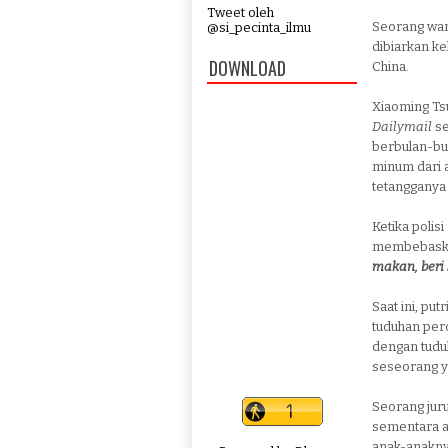
Tweet oleh
Seorang wan
@si_pecinta_ilmu
dibiarkan ke
DOWNLOAD
China.
Xiaoming Tsu
Dailymail
se
berbulan-bul
minum dari 
tetangganya 
Ketika polis
membebaskan
makan, beri
Saat ini, pu
tuduhan per
dengan tudu
seseorang y
Seorang juru 
sementara a
anak-anakny