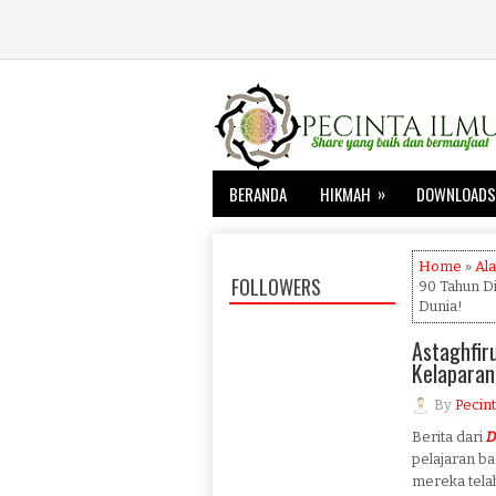
»
BERANDA
HIKMAH
DOWNLOADS
Home
»
Al
FOLLOWERS
90 Tahun D
Dunia!
Astaghfir
Kelaparan
By
Pecint
Berita dari
D
pelajaran ba
mereka telah