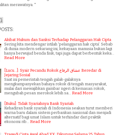
litan merawatnya. "
POSTS:
Akibat Hukum dan Sanksi Terhadap Pelanggaran Hak Cipta
Sering kita mendengar istilah 'pelanggaran hak cipta'. Sebab
di dunia modern sekarang ini, kekayaan manusia bukan lagi
hanya berwujud benda fisik, tapi juga dapat berbentuk keka…
Read More
[Lucu...]: Syair Pecandu Rokok عشاق الرقاع Beredar di
Jejaring Sosial
Saat ini pemerintah tengah galak-galaknya
mengkampanyekan bahaya rokok di tengah masyarakat,
mulai dari mewajibkan gambar ngeri di kemasan rokok,
mengubah pesan merokok lebih sa…
Read More
[Buku]: Tidak Syariahnya Bank Syariah
Kehadiran bank syariah di Indonesia seakan turut memberi
warna baru dalam sistem perbankan nasional dan menjadi
alternatif bagi umat Islam untuk terhindar dari praktik
ekonomi rib…
Read More
Tragedi Cinta Awal Abad XX: Dikurung Selama 25 Tahun