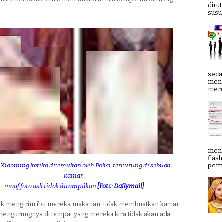
diru
susun
seca
meng
mere
meng
flas
pern
 Xiaoming ketika ditemukan oleh Polisi, terkurung di sebuah
kamar.
maaf foto asli tidak ditampilkan
[Foto: Dailymail]
ak mengirim ibu mereka makanan, tidak membuatkan kamar
mengurungnya di tempat yang mereka kira tidak akan ada