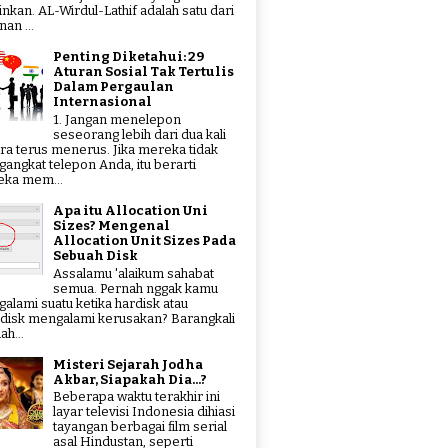
tinkan. AL-Wirdul-Lathif adalah satu dari
an ...
Penting Diketahui: 29
Aturan Sosial Tak Tertulis
Dalam Pergaulan
Internasional
1. Jangan menelepon
seseorang lebih dari dua kali
ra terus menerus. Jika mereka tidak
angkat telepon Anda, itu berarti
ka mem...
Apa itu Allocation Uni
Sizes? Mengenal
Allocation Unit Sizes Pada
Sebuah Disk
Assalamu 'alaikum sahabat
semua. Pernah nggak kamu
alami suatu ketika hardisk atau
hdisk mengalami kerusakan? Barangkali
ah...
Misteri Sejarah Jodha
Akbar, Siapakah Dia...?
Beberapa waktu terakhir ini
layar televisi Indonesia dihiasi
tayangan berbagai film serial
asal Hindustan, seperti