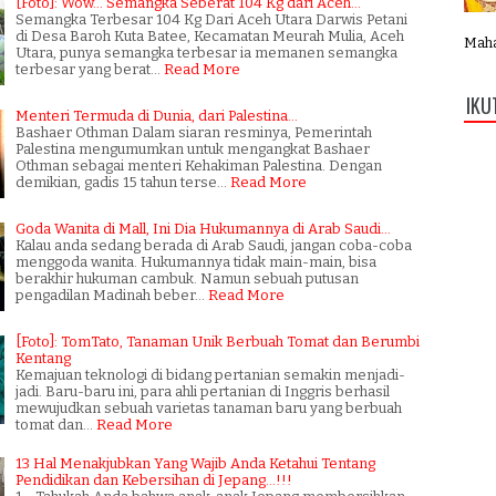
[Foto]: Wow... Semangka Seberat 104 Kg dari Aceh...
Semangka Terbesar 104 Kg Dari Aceh Utara Darwis Petani
di Desa Baroh Kuta Batee, Kecamatan Meurah Mulia, Aceh
Mahab
Utara, punya semangka terbesar ia memanen semangka
terbesar yang berat…
Read More
IKU
Menteri Termuda di Dunia, dari Palestina...
Bashaer Othman Dalam siaran resminya, Pemerintah
Palestina mengumumkan untuk mengangkat Bashaer
Othman sebagai menteri Kehakiman Palestina. Dengan
demikian, gadis 15 tahun terse…
Read More
Goda Wanita di Mall, Ini Dia Hukumannya di Arab Saudi...
Kalau anda sedang berada di Arab Saudi, jangan coba-coba
menggoda wanita. Hukumannya tidak main-main, bisa
berakhir hukuman cambuk. Namun sebuah putusan
pengadilan Madinah beber…
Read More
[Foto]: TomTato, Tanaman Unik Berbuah Tomat dan Berumbi
Kentang
Kemajuan teknologi di bidang pertanian semakin menjadi-
jadi. Baru-baru ini, para ahli pertanian di Inggris berhasil
mewujudkan sebuah varietas tanaman baru yang berbuah
tomat dan…
Read More
13 Hal Menakjubkan Yang Wajib Anda Ketahui Tentang
Pendidikan dan Kebersihan di Jepang...!!!