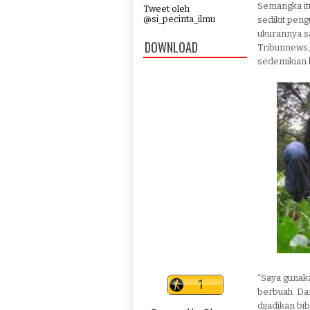
Semangka itu
Tweet oleh
@si_pecinta_ilmu
sedikit pen
ukurannya s
DOWNLOAD
Tribunnews,
sedemikian 
“Saya gunaka
berbuah. Dar
dijadikan bib