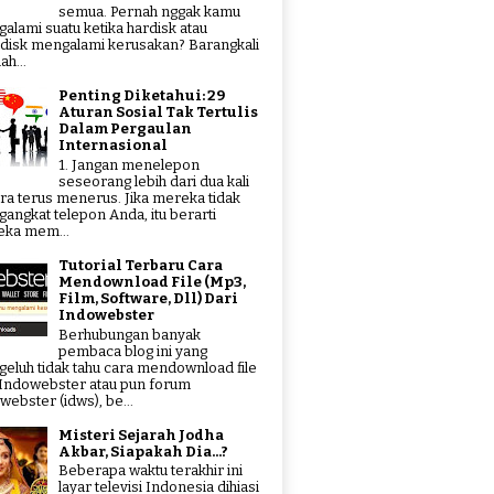
semua. Pernah nggak kamu
alami suatu ketika hardisk atau
hdisk mengalami kerusakan? Barangkali
ah...
Penting Diketahui: 29
Aturan Sosial Tak Tertulis
Dalam Pergaulan
Internasional
1. Jangan menelepon
seseorang lebih dari dua kali
ra terus menerus. Jika mereka tidak
angkat telepon Anda, itu berarti
ka mem...
Tutorial Terbaru Cara
Mendownload File (Mp3,
Film, Software, Dll) Dari
Indowebster
Berhubungan banyak
pembaca blog ini yang
eluh tidak tahu cara mendownload file
 Indowebster atau pun forum
webster (idws), be...
Misteri Sejarah Jodha
Akbar, Siapakah Dia...?
Beberapa waktu terakhir ini
layar televisi Indonesia dihiasi