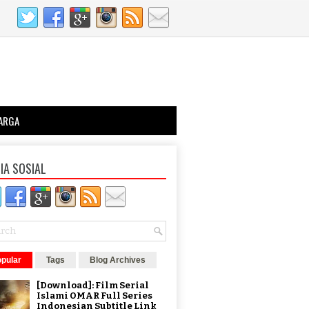
ARGA
IA SOSIAL
pular
Tags
Blog Archives
[Download]: Film Serial
Islami OMAR Full Series
Indonesian Subtitle Link