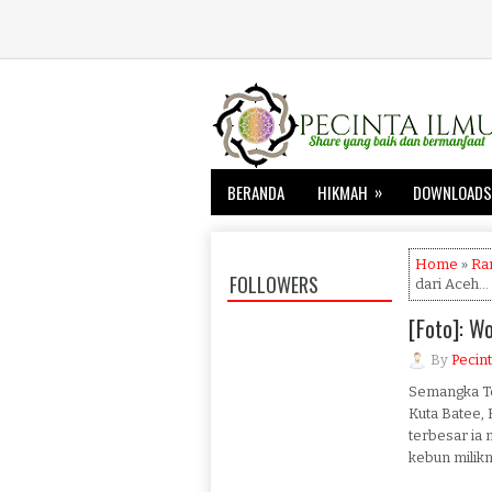
»
BERANDA
HIKMAH
DOWNLOADS
Home
»
Ra
FOLLOWERS
dari Aceh...
[Foto]: W
By
Pecint
Semangka Te
Kuta Batee,
terbesar ia
kebun milikn