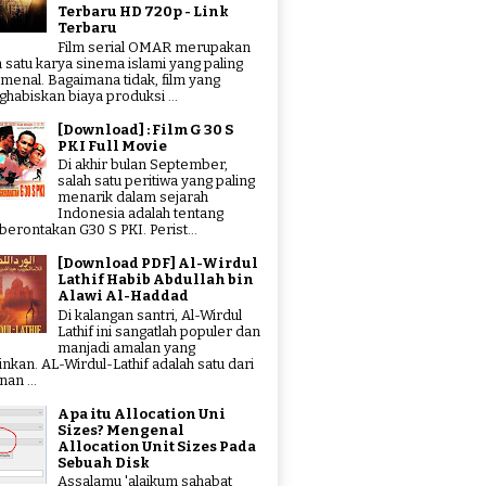
Terbaru HD 720p - Link
Terbaru
Film serial OMAR merupakan
h satu karya sinema islami yang paling
menal. Bagaimana tidak, film yang
habiskan biaya produksi ...
[Download] : Film G 30 S
PKI Full Movie
Di akhir bulan September,
salah satu peritiwa yang paling
menarik dalam sejarah
Indonesia adalah tentang
erontakan G30 S PKI. Perist...
[Download PDF] Al-Wirdul
Lathif Habib Abdullah bin
Alawi Al-Haddad
Di kalangan santri, Al-Wirdul
Lathif ini sangatlah populer dan
manjadi amalan yang
tinkan. AL-Wirdul-Lathif adalah satu dari
an ...
Apa itu Allocation Uni
Sizes? Mengenal
Allocation Unit Sizes Pada
Sebuah Disk
Assalamu 'alaikum sahabat