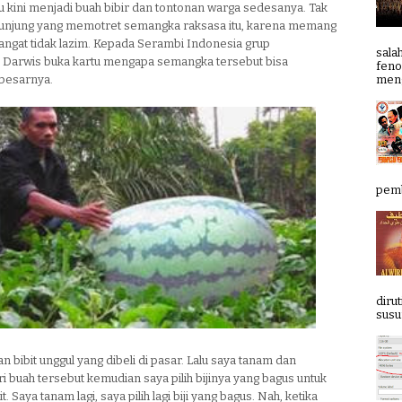
 kini menjadi buah bibir dan tontonan warga sedesanya. Tak
gunjung yang memotret semangka raksasa itu, karena memang
angat tidak lazim. Kepada Serambi Indonesia grup
sala
 Darwis buka kartu mengapa semangka tersebut bisa
feno
meng
besarnya.
pemb
diru
susun
n bibit unggul yang dibeli di pasar. Lalu saya tanam dan
i buah tersebut kemudian saya pilih bijinya yang bagus untuk
it. Saya tanam lagi, saya pilih lagi biji yang bagus. Nah, ketika