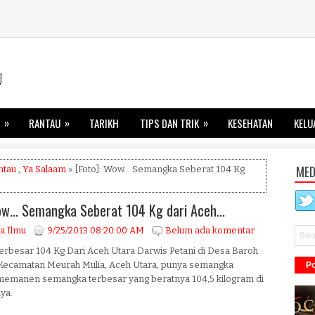
»
»
»
RANTAU
TARIKH
TIPS DAN TRIK
KESEHATAN
KELU
MED
ntau
,
Ya Salaam
» [Foto]: Wow... Semangka Seberat 104 Kg
ow... Semangka Seberat 104 Kg dari Aceh...
a Ilmu
9/25/2013 08:20:00 AM
Belum ada komentar
rbesar 104 Kg Dari Aceh Utara Darwis Petani di Desa Baroh
 Kecamatan Meurah Mulia, Aceh Utara, punya semangka
Po
 memanen semangka terbesar yang beratnya 104,5 kilogram di
ya.