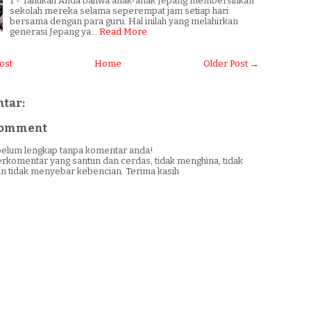
1 - Tahukah Anda bahwa anak-anak Jepang membersihkan
sekolah mereka selama seperempat jam setiap hari
bersama dengan para guru. Hal inilah yang melahirkan
generasi Jepang ya…
Read More
ost
Home
Older Post →
tar:
 Comment
i belum lengkap tanpa komentar anda!
erkomentar yang santun dan cerdas, tidak menghina, tidak
n tidak menyebar kebencian. Terima kasih