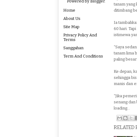
Powered by
Blogger
.
tanam yang k
Home
ditimbang be
About Us
Ia tambahka
Site Map
60 hari. Tapi 
istimewa yan
Privacy Policy And
Terms
“Saya sedan
Sanggahan
tanam lima b
Term And Conditions
paling besar
Ke depan, ka
sehingga bis
manis dan e
“Jika pemeri
senang dan 
loading...
RELATED 