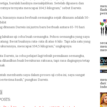
etiga, barulah hasilnya menakjubkan. Setelah dipanen dan
meng
ratnya ternyata mencapai 104,5 kilogram,” sebut Darwis.
flas
pern
n, biasanya masa berbuah semangka sejak ditanam adalah 50-
bibit
g ditanam Darwis ini justru baru berbuah antara 65-70 hari.
g lakukan uji coba buah semangka. Pohon semangka yang saya
atang. Berat buahnya rata-rata di atas 6 kilo. Tapi ada satu yang
seca
 ukurannya, mencapai 104,5 kilogram,” ungkapnya.
meng
mere
ta Darwis, ia coba pelajari lagi teknik pemuliaan semangka,
a dihasilkan buah berukuran raksasa, tapi rasa dagingnya tetap
nak.
ntah membantu saya dalam proses uji coba ini, saya sangat
meng
berterima kasih,” pungkas Darwis.
dari
Indo
POSTS: