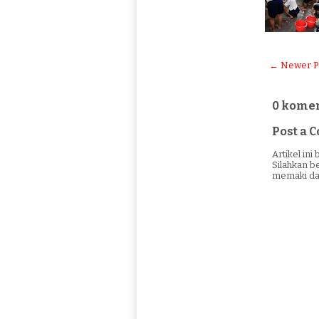
← Newer P
0 komen
Post a
Artikel in
Silahkan b
memaki da