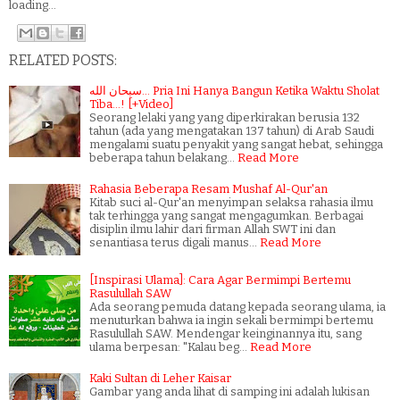
loading...
RELATED POSTS:
سبحان الله... Pria Ini Hanya Bangun Ketika Waktu Sholat
Tiba...! [+Video]
Seorang lelaki yang yang diperkirakan berusia 132
tahun (ada yang mengatakan 137 tahun) di Arab Saudi
mengalami suatu penyakit yang sangat hebat, sehingga
beberapa tahun belakang…
Read More
Rahasia Beberapa Resam Mushaf Al-Qur'an
Kitab suci al-Qur'an menyimpan selaksa rahasia ilmu
tak terhingga yang sangat mengagumkan. Berbagai
disiplin ilmu lahir dari firman Allah SWT ini dan
senantiasa terus digali manus…
Read More
[Inspirasi Ulama]: Cara Agar Bermimpi Bertemu
Rasulullah SAW
Ada seorang pemuda datang kepada seorang ulama, ia
menuturkan bahwa ia ingin sekali bermimpi bertemu
Rasulullah SAW. Mendengar keinginannya itu, sang
ulama berpesan: "Kalau beg…
Read More
Kaki Sultan di Leher Kaisar
Gambar yang anda lihat di samping ini adalah lukisan