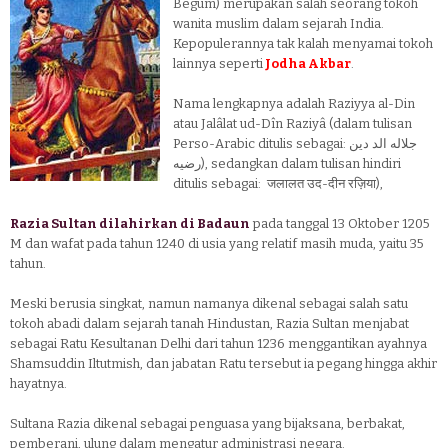
Begum) merupakan salah seorang tokoh
wanita muslim dalam sejarah India.
Kepopulerannya tak kalah menyamai tokoh
lainnya seperti
Jodha Akbar
.
Nama lengkapnya adalah Raziyya al-Din
atau Jalâlat ud-Dîn Raziyâ (dalam tulisan
Perso-Arabic ditulis sebagai: جلاله الد دین
رضیه), sedangkan dalam tulisan hindiri
ditulis sebagai: जलालत उद-दीन रज़िया),
Razia Sultan dilahirkan di Badaun
pada tanggal 13 Oktober 1205
M dan wafat pada tahun 1240 di usia yang relatif masih muda, yaitu 35
tahun.
Meski berusia singkat, namun namanya dikenal sebagai salah satu
tokoh abadi dalam sejarah tanah Hindustan, Razia Sultan menjabat
sebagai Ratu Kesultanan Delhi dari tahun 1236 menggantikan ayahnya
Shamsuddin Iltutmish, dan jabatan Ratu tersebut ia pegang hingga akhir
hayatnya.
Sultana Razia dikenal sebagai penguasa yang bijaksana, berbakat,
pemberani, ulung dalam mengatur administrasi negara.