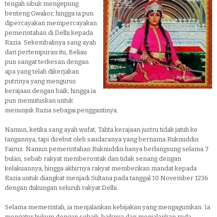
tengah sibuk mengepung
benteng Gwalior, hingga ia pun
dipercayakan mempercayakan
pemerintahan di Delhi kepada
Razia. Sekembalinya sang ayah
dari pertempuran itu, Beliau
pun sangat terkesan dengan
apa yang telah dikerjakan
putrinya yang mengurus
kerajaan dengan baik, hingga ia
pun memutuskan untuk
menunjuk Razia sebagai penggantinya.
Namun, ketika sang ayah wafat, Tahta kerajaan justru tidak jatuh ke
tangannya, tapi direbut oleh saudaranya yang bernama Ruknuddin
Fairuz. Namun pemerintahan Ruknuddin hanya berlangsung selama 7
bulan, sebab rakyat memberontak dan tidak senang dengan
kelakuannya, hingga akhirnya rakyat memberikan mandat kepada
Razia untuk diangkat menjadi Sultana pada tanggal 10 November 1236
dengan dukungan seluruh rakyat Delhi.
Selama memerintah, ia menjalankan kebijakan yang mengagumkan. Ia
mengatur hukum dengan sebaik-baiknya dan menjalankan roda