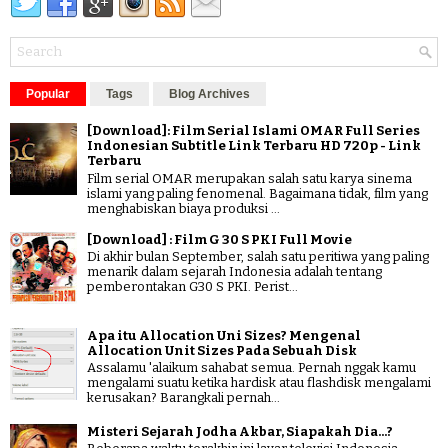
Popular
Tags
Blog Archives
[Download]: Film Serial Islami OMAR Full Series
Indonesian Subtitle Link Terbaru HD 720p - Link
Terbaru
Film serial OMAR merupakan salah satu karya sinema
islami yang paling fenomenal. Bagaimana tidak, film yang
menghabiskan biaya produksi ...
[Download] : Film G 30 S PKI Full Movie
Di akhir bulan September, salah satu peritiwa yang paling
menarik dalam sejarah Indonesia adalah tentang
pemberontakan G30 S PKI. Perist...
Apa itu Allocation Uni Sizes? Mengenal
Allocation Unit Sizes Pada Sebuah Disk
Assalamu 'alaikum sahabat semua. Pernah nggak kamu
mengalami suatu ketika hardisk atau flashdisk mengalami
kerusakan? Barangkali pernah...
Misteri Sejarah Jodha Akbar, Siapakah Dia...?