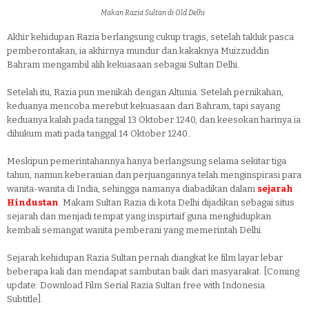
Makan Razia Sultan di Old Delhi
Akhir kehidupan Razia berlangsung cukup tragis, setelah takluk pasca
pemberontakan, ia akhirnya mundur dan kakaknya Muizzuddin
Bahram mengambil alih kekuasaan sebagai Sultan Delhi.
Setelah itu, Razia pun menikah dengan Altunia. Setelah pernikahan,
keduanya mencoba merebut kekuasaan dari Bahram, tapi sayang
keduanya kalah pada tanggal 13 Oktober 1240, dan keesokan harinya ia
dihukum mati pada tanggal 14 Oktober 1240..
Meskipun pemerintahannya hanya berlangsung selama sekitar tiga
tahun, namun keberanian dan perjuangannya telah menginspirasi para
wanita-wanita di India, sehingga namanya diabadikan dalam
sejarah
Hindustan
. Makam Sultan Razia di kota Delhi dijadikan sebagai situs
sejarah dan menjadi tempat yang inspirtaif guna menghidupkan
kembali semangat wanita pemberani yang memerintah Delhi.
Sejarah kehidupan Razia Sultan pernah diangkat ke film layar lebar
beberapa kali dan mendapat sambutan baik dari masyarakat. [Coming
update: Download Film Serial Razia Sultan free with Indonesia
Subtitle].