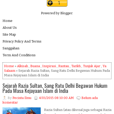
Powered by
Blogger
.
Home
About Us
Site Map
Privacy Policy And Terms
Sanggahan
Term And Conditions
Home
»
Alkisah
,
Buana
,
Inspirasi
,
Rantau
,
Tarikh
,
Tunjuk Ajar
,
Ya
Salaam
» Sejarah Razia Sultan, Sang Ratu Delhi Begawan Hukum Pada
Masa Kejayaan Islam di India
Sejarah Razia Sultan, Sang Ratu Delhi Begawan Hukum
Pada Masa Kejayaan Islam di India
By
Pecinta Ilmu
4/01/2015 08:10:00 AM
Belum ada
komentar
Razia Sultan (atau dikenal juga sebagai Razia