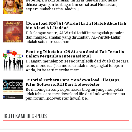
Beberapa waktu terakhir ini layar televisi Indonesia
dihiasi tayangan berbagai film serial asal Hindustan,
seperti Mahabaratha, Aladin, J...
[Download PDF] Al-Wirdul Lathif Habib Abdullah
bin Alawi Al-Haddad
Di kalangan santri, Al-Wirdul Lathif ini sangatlah populer
dan manjadi amalan yang dirutinkan. AL-Wirdul-Lathif
adalah satu dari susunan ...
Penting Diketahui: 29 Aturan Sosial Tak Tertulis
Dalam Pergaulan Internasional
1. Jangan menelepon seseorang lebih dari dua kali secara
terus menerus. Jika mereka tidak mengangkat telepon
Anda, itu berarti mereka mem...
Tutorial Terbaru Cara Mendownload File (Mp3,
Film, Software, Dll) Dari Indowebster
Berhubungan banyak pembaca blog ini yang mengeluh
tidak tahu cara mendownload file dari Indowebster atau
pun forum Indowebster (idws), be...
IKUTI KAMI DI G-PLUS