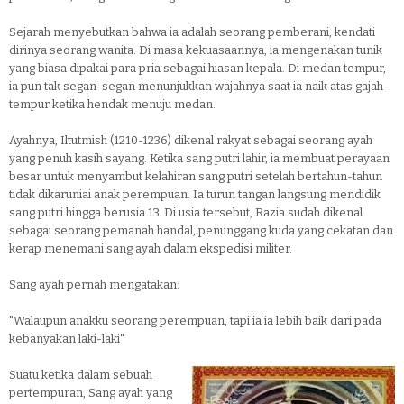
Sejarah menyebutkan bahwa ia adalah seorang pemberani, kendati
dirinya seorang wanita. Di masa kekuasaannya, ia mengenakan tunik
yang biasa dipakai para pria sebagai hiasan kepala. Di medan tempur,
ia pun tak segan-segan menunjukkan wajahnya saat ia naik atas gajah
tempur ketika hendak menuju medan.
Ayahnya, Iltutmish (1210-1236) dikenal rakyat sebagai seorang ayah
yang penuh kasih sayang. Ketika sang putri lahir, ia membuat perayaan
besar untuk menyambut kelahiran sang putri setelah bertahun-tahun
tidak dikaruniai anak perempuan. Ia turun tangan langsung mendidik
sang putri hingga berusia 13. Di usia tersebut, Razia sudah dikenal
sebagai seorang pemanah handal, penunggang kuda yang cekatan dan
kerap menemani sang ayah dalam ekspedisi militer.
Sang ayah pernah mengatakan:
"Walaupun anakku seorang perempuan, tapi ia ia lebih baik dari pada
kebanyakan laki-laki"
Suatu ketika dalam sebuah
pertempuran, Sang ayah yang