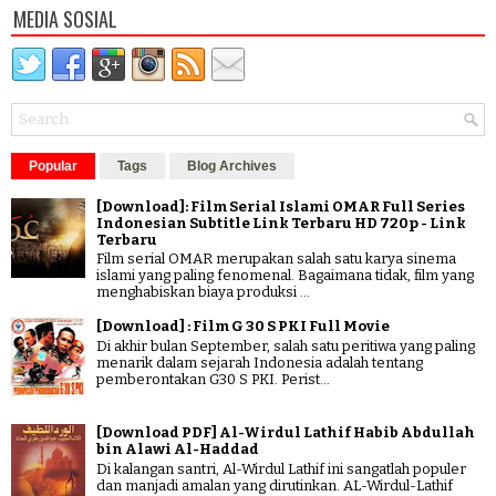
MEDIA SOSIAL
Popular
Tags
Blog Archives
[Download]: Film Serial Islami OMAR Full Series
Indonesian Subtitle Link Terbaru HD 720p - Link
Terbaru
Film serial OMAR merupakan salah satu karya sinema
islami yang paling fenomenal. Bagaimana tidak, film yang
menghabiskan biaya produksi ...
[Download] : Film G 30 S PKI Full Movie
Di akhir bulan September, salah satu peritiwa yang paling
menarik dalam sejarah Indonesia adalah tentang
pemberontakan G30 S PKI. Perist...
[Download PDF] Al-Wirdul Lathif Habib Abdullah
bin Alawi Al-Haddad
Di kalangan santri, Al-Wirdul Lathif ini sangatlah populer
dan manjadi amalan yang dirutinkan. AL-Wirdul-Lathif