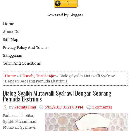
Powered by
Blogger
.
Home
About Us
Site Map
Privacy Policy And Terms
Sanggahan
Term And Conditions
Home
»
Hikmah
,
Tunjuk Ajar
» Dialog Syaikh Mutawalli Sya'rawi
Dengan Seorang Pemuda Ekstrimis
Dialog Syaikh Mutawalli Sya'rawi Dengan Seorang
Pemuda Ekstrimis
By
Pecinta Ilmu
5/05/2013 01:21:00 PM
1 komentar
Pada suatu ketika,
Syaikh Muhammad
Mutawalli Sya'rawi,