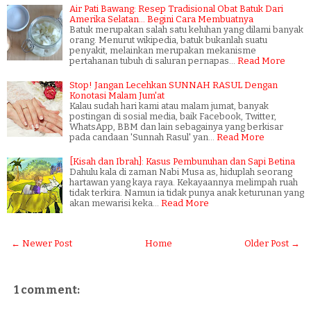
Air Pati Bawang: Resep Tradisional Obat Batuk Dari
Amerika Selatan... Begini Cara Membuatnya
Batuk merupakan salah satu keluhan yang dilami banyak
orang. Menurut wikipedia, batuk bukanlah suatu
penyakit, melainkan merupakan mekanisme
pertahanan tubuh di saluran pernapas…
Read More
Stop! Jangan Lecehkan SUNNAH RASUL Dengan
Konotasi Malam Jum'at
Kalau sudah hari kami atau malam jumat, banyak
postingan di sosial media, baik Facebook, Twitter,
WhatsApp, BBM dan lain sebagainya yang berkisar
pada candaan 'Sunnah Rasul' yan…
Read More
[Kisah dan Ibrah]: Kasus Pembunuhan dan Sapi Betina
Dahulu kala di zaman Nabi Musa as, hiduplah seorang
hartawan yang kaya raya. Kekayaannya melimpah ruah
tidak terkira. Namun ia tidak punya anak keturunan yang
akan mewarisi keka…
Read More
← Newer Post
Home
Older Post →
1 comment: