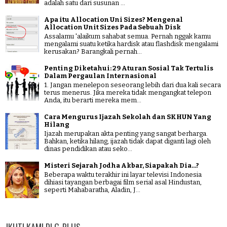
adalah satu dari susunan ...
Apa itu Allocation Uni Sizes? Mengenal
Allocation Unit Sizes Pada Sebuah Disk
Assalamu 'alaikum sahabat semua. Pernah nggak kamu
mengalami suatu ketika hardisk atau flashdisk mengalami
kerusakan? Barangkali pernah...
Penting Diketahui: 29 Aturan Sosial Tak Tertulis
Dalam Pergaulan Internasional
1. Jangan menelepon seseorang lebih dari dua kali secara
terus menerus. Jika mereka tidak mengangkat telepon
Anda, itu berarti mereka mem...
Cara Mengurus Ijazah Sekolah dan SKHUN Yang
Hilang
Ijazah merupakan akta penting yang sangat berharga.
Bahkan, ketika hilang, ijazah tidak dapat diganti lagi oleh
dinas pendidikan atau seko...
Misteri Sejarah Jodha Akbar, Siapakah Dia...?
Beberapa waktu terakhir ini layar televisi Indonesia
dihiasi tayangan berbagai film serial asal Hindustan,
seperti Mahabaratha, Aladin, J...