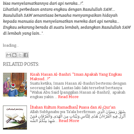
bisa menyelamatkannya dari api neraka...!".
Lihatlah perbedaan antara engkau dengan Rasulullah SAW....
Rasulullah SAW senantiasa berusaha menyampaikan hidayah
kepada manusia dan menyelamatkan mereka dari api neraka...
Engkau sekarang berada di suatu lembah, sedangkan Rasulullah SAW
di lembah yang lain..
.".
loading...
RELATED POSTS:
Kisah Hasan Al-Bashri: "Iman Apakah Yang Engkau
Maksud...?"
Suatu ketika, Imam Hasan Al-Bashri bertemu dengan
seorang laki-laki. Lantas laki-laki tersebut bertanya:
"Wahai Abu Said (panggilan Hasan al-Bashri), apakah
engkau yakin …
Read More
[Bahan Kultum Ramadhan] Puasa dan Al-Qur'an
Allah Subhanahu wa Ta'ala berfirman: شَهْرُ رَمَضَانَ الَّذِي
أُنْزِلَ فِيهِ الْقُرْءَانُ هُدًى لِلنَّاسِ وَبَيِّنَاتٍ مِنَ الْهُدَى وَالْفُرْقَانِ فَمَنْ
شَهِدَ مِنْكُمُ الشَّه…
Read More