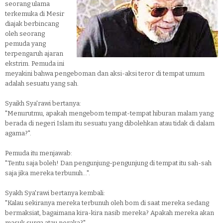
seorang ulama
terkemuka di Mesir
diajak berbincang
oleh seorang
pemuda yang
terpengaruh ajaran
ekstrim. Pemuda ini
meyakini bahwa pengeboman dan aksi-aksi teror di tempat umum
adalah sesuatu yang sah.
Syaikh Sya'rawi bertanya:
"Menurutmu, apakah mengebom tempat-tempat hiburan malam yang
berada di negeri Islam itu sesuatu yang dibolehkan atau tidak di dalam
agama?".
Pemuda itu menjawab:
"Tentu saja boleh! Dan pengunjung-pengunjung di tempat itu sah-sah
saja jika mereka terbunuh...".
Syakh Sya'rawi bertanya kembali:
"Kalau sekiranya mereka terbunuh oleh bom di saat mereka sedang
bermaksiat, bagaimana kira-kira nasib mereka? Apakah mereka akan
masuk surga atau neraka?".