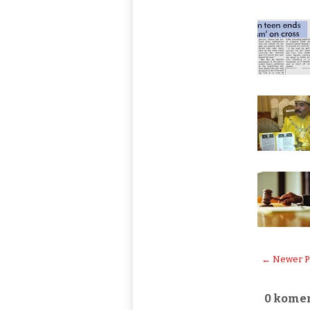
← Newer P
0 komen