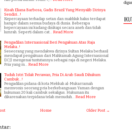
digan
Kisah Eliana Barbosa, Gadis Brazil Yang Menyalib Dirinya
Sendiri...!
IKU
Kepercayaan terhadap setan dan makhluk halus terdapat
hampir dalam semua budaya di dunia. Beberapa
kepercayaan ini kadang disikapi secara aneh dan tidak
lumrah. Seperti dalam cat…
Read More
Pengadilan Internasional Beri Pengakuan Atas Raja
Melaka..!
Seseorang yang mendakwa dirinya Sultan Melaka berhasil
mendapat pengakuan dari Mahkamah Agung Internasional
(ICJ) mengenai tuntutannya sebagai raja di negeri Melaka.
Pria yang m…
Read More
Tuduh Istri Tidak Perawan, Pria Di Arab Saudi Dihukum
Cambuk...!
Pengadilan pidana di kota Mekkah al-Mukarramah
memvonis seorang pria berkebangsaan Yaman dengan
hukuman 20 kali cambuk sekaligus. Hukuman itu
dikarenakan terpidana telah menuduh…
Read More
ost
Home
Older Post →
tar: