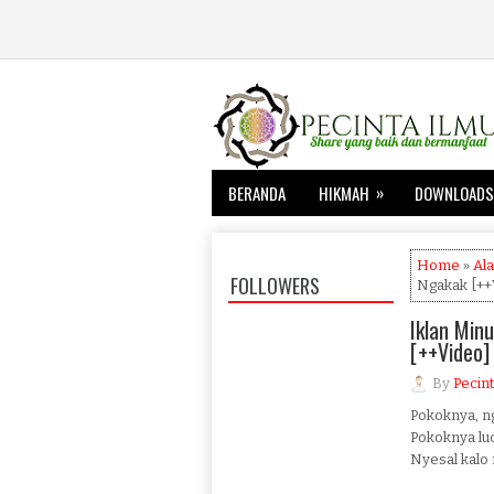
»
BERANDA
HIKMAH
DOWNLOADS
Home
»
Al
FOLLOWERS
Ngakak [++
Iklan Min
[++Video]
By
Pecint
Pokoknya, ngg
Pokoknya luc
Nyesal kalo n