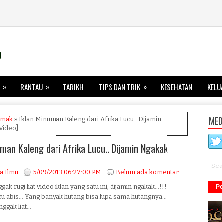
»
»
»
RANTAU
TARIKH
TIPS DAN TRIK
KESEHATAN
KELU
MED
amak
» Iklan Minuman Kaleng dari Afrika Lucu.. Dijamin
Video]
uman Kaleng dari Afrika Lucu.. Dijamin Ngakak
a Ilmu
5/09/2013 06:27:00 PM
Belum ada komentar
ak rugi liat video iklan yang satu ini, dijamin ngakak...!!!
Po
u abis... Yang banyak hutang bisa lupa sama hutangnya...
ggak liat...