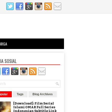
ARGA
IA SOSIAL
pular
Tags
Blog Archives
[Download]: Film Serial
Islami OMAR Full Series
Indonesian Subtitle Link