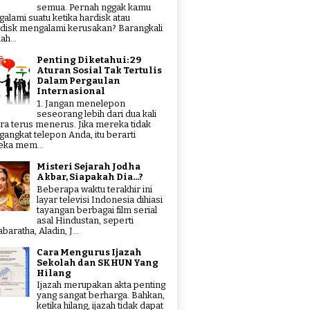
semua. Pernah nggak kamu
alami suatu ketika hardisk atau
hdisk mengalami kerusakan? Barangkali
ah...
Penting Diketahui: 29
Aturan Sosial Tak Tertulis
Dalam Pergaulan
Internasional
1. Jangan menelepon
seseorang lebih dari dua kali
ra terus menerus. Jika mereka tidak
angkat telepon Anda, itu berarti
ka mem...
Misteri Sejarah Jodha
Akbar, Siapakah Dia...?
Beberapa waktu terakhir ini
layar televisi Indonesia dihiasi
tayangan berbagai film serial
asal Hindustan, seperti
aratha, Aladin, J...
Cara Mengurus Ijazah
Sekolah dan SKHUN Yang
Hilang
Ijazah merupakan akta penting
yang sangat berharga. Bahkan,
ketika hilang, ijazah tidak dapat