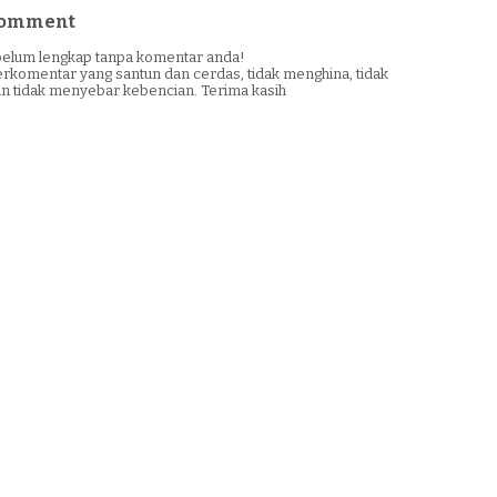
 Comment
i belum lengkap tanpa komentar anda!
erkomentar yang santun dan cerdas, tidak menghina, tidak
n tidak menyebar kebencian. Terima kasih