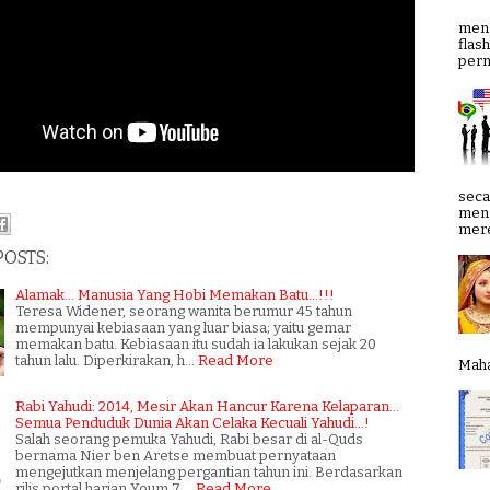
meng
flas
pern
seca
meng
mere
POSTS:
Alamak... Manusia Yang Hobi Memakan Batu...!!!
Teresa Widener, seorang wanita berumur 45 tahun
mempunyai kebiasaan yang luar biasa; yaitu gemar
memakan batu. Kebiasaan itu sudah ia lakukan sejak 20
tahun lalu. Diperkirakan, h…
Read More
Mahab
Rabi Yahudi: 2014, Mesir Akan Hancur Karena Kelaparan...
Semua Penduduk Dunia Akan Celaka Kecuali Yahudi...!
Salah seorang pemuka Yahudi, Rabi besar di al-Quds
bernama Nier ben Aretse membuat pernyataan
mengejutkan menjelang pergantian tahun ini. Berdasarkan
rilis portal harian Youm 7,…
Read More