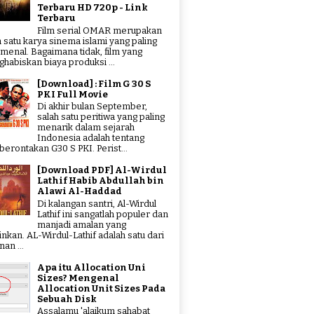
Terbaru HD 720p - Link
Terbaru
Film serial OMAR merupakan
h satu karya sinema islami yang paling
menal. Bagaimana tidak, film yang
habiskan biaya produksi ...
[Download] : Film G 30 S
PKI Full Movie
Di akhir bulan September,
salah satu peritiwa yang paling
menarik dalam sejarah
Indonesia adalah tentang
erontakan G30 S PKI. Perist...
[Download PDF] Al-Wirdul
Lathif Habib Abdullah bin
Alawi Al-Haddad
Di kalangan santri, Al-Wirdul
Lathif ini sangatlah populer dan
manjadi amalan yang
tinkan. AL-Wirdul-Lathif adalah satu dari
an ...
Apa itu Allocation Uni
Sizes? Mengenal
Allocation Unit Sizes Pada
Sebuah Disk
Assalamu 'alaikum sahabat