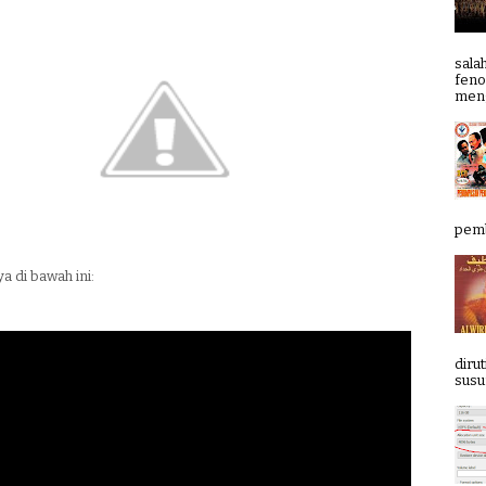
sala
feno
meng
pemb
a di bawah ini:
diru
susun