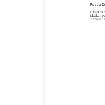
Post a
Artikel in
Silahkan b
memaki da