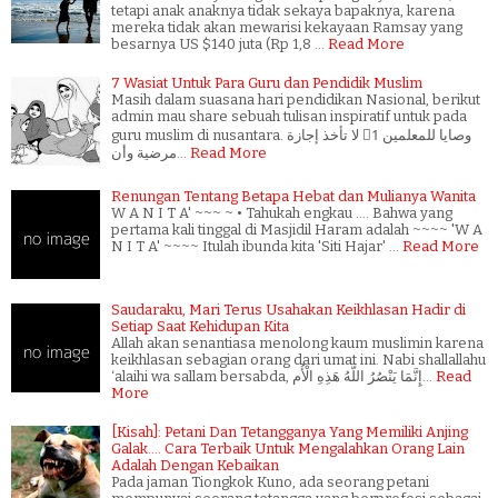
tetapi anak anaknya tidak sekaya bapaknya, karena
mereka tidak akan mewarisi kekayaan Ramsay yang
besarnya US $140 juta (Rp 1,8 …
Read More
7 Wasiat Untuk Para Guru dan Pendidik Muslim
Masih dalam suasana hari pendidikan Nasional, berikut
admin mau share sebuah tulisan inspiratif untuk pada
guru muslim di nusantara. وصايا للمعلمين 1⃣ لا تأخذ إجازة
مرضية وأن…
Read More
Renungan Tentang Betapa Hebat dan Mulianya Wanita
W A N I T A' ~~~ ~ • Tahukah engkau .... Bahwa yang
pertama kali tinggal di Masjidil Haram adalah ~~~~ 'W A
N I T A' ~~~~ Itulah ibunda kita 'Siti Hajar' …
Read More
Saudaraku, Mari Terus Usahakan Keikhlasan Hadir di
Setiap Saat Kehidupan Kita
Allah akan senantiasa menolong kaum muslimin karena
keikhlasan sebagian orang dari umat ini. Nabi shallallahu
‘alaihi wa sallam bersabda, إِنَّمَا يَنْصُرُ اللَّهُ هَذِهِ الْأُم…
Read
More
[Kisah]: Petani Dan Tetangganya Yang Memiliki Anjing
Galak.... Cara Terbaik Untuk Mengalahkan Orang Lain
Adalah Dengan Kebaikan
Pada jaman Tiongkok Kuno, ada seorang petani