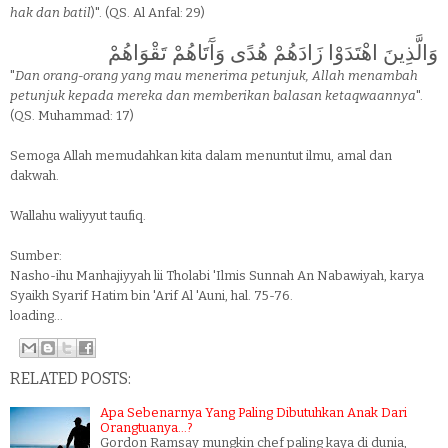
hak dan batil
)". (QS. Al Anfal: 29)
وَالَّذِينَ اهْتَدَوْا زَادَهُمْ هُدًى وَآَتَاهُمْ تَقْوَاهُمْ
"
Dan orang-orang yang mau menerima petunjuk, Allah menambah
petunjuk kepada mereka dan memberikan balasan ketaqwaannya
".
(QS. Muhammad: 17)
Semoga Allah memudahkan kita dalam menuntut ilmu, amal dan
dakwah.
Wallahu waliyyut taufiq.
Sumber:
Nasho-ihu Manhajiyyah lii Tholabi 'Ilmis Sunnah An Nabawiyah, karya
Syaikh Syarif Hatim bin 'Arif Al 'Auni, hal. 75-76.
loading...
RELATED POSTS:
Apa Sebenarnya Yang Paling Dibutuhkan Anak Dari
Orangtuanya...?
Gordon Ramsay mungkin chef paling kaya di dunia,