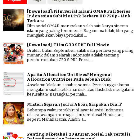
[Download]: Film Serial Islami OMAR Full Series
Indonesian Subtitle Link Terbaru HD 720p - Link
Terbaru
Film serial OMAR merupakan salah satu karya sinema
islami yang paling fenomenal. Bagaimana tidak, film yang
menghabiskan biaya produksi ...
[Download] : Film G 30 S PKI Full Movie
Di akhir bulan September, salah satu peritiwa yang paling
menarik dalam sejarah Indonesia adalah tentang
pemberontakan G30 S PKI. Perist...
Apa itu Allocation Uni Sizes? Mengenal
Allocation Unit Sizes Pada Sebuah Disk
Assalamu 'alaikum sahabat semua. Pernah nggak kamu
mengalami suatu ketika hardisk atau flashdisk mengalami
kerusakan? Barangkali pernah...
Misteri Sejarah Jodha Akbar, Siapakah Dia...?
Beberapa waktu terakhir ini layar televisi Indonesia
dihiasi tayangan berbagai film serial asal Hindustan,
seperti Mahabaratha, Aladin, J...
Penting Diketahui: 29 Aturan Sosial Tak Tertulis
Dalam Pergaulan Internasional