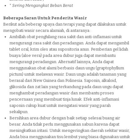
* Sering Mengangkat Beban Berat
Beberapa Saran Untuk Penderita Wasir
Berikut ada beberap upaya dan terapi yang dapat dilakukan untuk
mengobati wasir secara alamiah, di antaranya :
Ambillah obat penghilang rasa sakit dan anti-inflamasi untuk
mengurangi rasa sakit dan peradangan. Anda dapat mengambil
tablet oral, krim oles atau supositoria anus. Pemberian gel lidah
buaya (aloe vera) pada area dubur juga dapat membantu
mengurangi peradangan. Alternatif lainnya, Anda dapat
menggunakan obat alami berbasis daun ungu (graptophyllum
pictum) untuk melawan wasir. Daun ungu adalah tanaman yang
berasal dari New Guinea dan Polinesia. Saponin, alkaloid,
glikosida dan zat lain yang terkandung pada daun ungu dapat
menghambat peradangan wasir dan membantu proses
pencernaan yang membuat tinja lunak. Efek anti-inflamasi
saponin cukup kuat untuk mengatasi wasir yang parah
sekalipun.
Bersihkan area dubur dengan baik setiap selesai buang air
besar. Anda tidak perlu menggunakan sabun karena dapat
meningkatkan iritasi. Untuk mengeringkan daerah sekitar wasir,
Anda bisa menggunakan tisu lembut yang biasa digunakan untuk