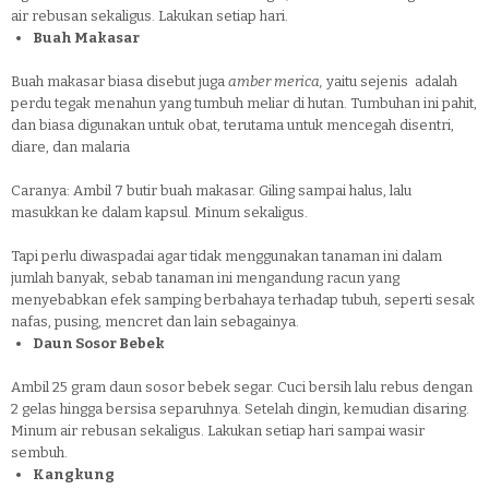
air rebusan sekaligus. Lakukan setiap hari.
Buah Makasar
Buah makasar biasa disebut juga
amber merica,
yaitu sejenis
adalah
perdu tegak menahun yang tumbuh meliar di hutan. Tumbuhan ini pahit,
dan biasa digunakan untuk obat, terutama untuk mencegah disentri,
diare, dan malaria
Caranya: Ambil 7 butir buah makasar. Giling sampai halus, lalu
masukkan ke dalam kapsul. Minum sekaligus.
Tapi perlu diwaspadai agar tidak menggunakan tanaman ini dalam
jumlah banyak, sebab tanaman ini mengandung racun yang
menyebabkan efek samping berbahaya terhadap tubuh, seperti sesak
nafas, pusing, mencret dan lain sebagainya.
Daun Sosor Bebek
Ambil 25 gram daun sosor bebek segar. Cuci bersih lalu rebus dengan
2 gelas hingga bersisa separuhnya. Setelah dingin, kemudian disaring.
Minum air rebusan sekaligus. Lakukan setiap hari sampai wasir
sembuh.
Kangkung