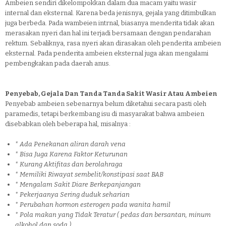
Ambeien sendiri dikelompokkan dalam dua macam yaitu wasir
internal dan eksternal. Karena beda jenisnya, gejala yang ditimbulkan
juga berbeda. Pada wambeien intrnal, biasanya menderita tidak akan
merasakan nyeri dan hal ini terjadi bersamaan dengan pendarahan
rektum. Sebaliknya, rasa nyeri akan dirasakan oleh penderita ambeien
eksternal. Pada penderita ambeien eksternal juga akan mengalami
pembengkakan pada daerah anus.
Penyebab, Gejala Dan Tanda Tanda Sakit Wasir Atau Ambeien
Penyebab ambeien sebenarnya belum diketahui secara pasti oleh
paramedis, tetapi berkembang isu di masyarakat bahwa ambeien
disebabkan oleh beberapa hal, misalnya :
* Ada Penekanan aliran darah vena
* Bisa Juga Karena Faktor Keturunan
* Kurang Aktifitas dan berolahraga
* Memiliki Riwayat sembelit/konstipasi saat BAB
* Mengalam Sakit Diare Berkepanjangan
* Pekerjaanya Sering duduk seharian
* Perubahan hormon esterogen pada wanita hamil
* Pola makan yang Tidak Teratur ( pedas dan bersantan, minum
alkohol dan soda )