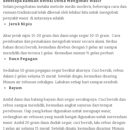
Beberapa Ramuan Herbal Untuk Mengobati Wasir
Selain pengobatan melalui metode medis modern, beberapa cara dan
ramuan tradisiional telah dikenal oleh leluhur kita untuk mengobati
penyakit wasir. di antaranya adalah:
Jeruk Nipis
Akar jeruk nipis 15-20 gram dan daun ungu segar 10-15 gram. Cara
pembuatan dan pemakaian mengobati wasir secara alami. Kedua
bahan dicuci bersih, kemudian direbus dengan 3 gelas air sampai
mendidih dan tersisa 1 gelas. Kemudian minum ½ gelas perhari.
Daun Pegagan
Sediakan 50 gram pegagan segar berikut akarnya. Cuci bersih, rebus
dalam 2 gelas selama 15 menit. Setelah dingin, kemudian disaring.
Minum air rebusan sekaligus. Lakukan setiap hari sampai sembuh
Bayam
Ambil daun dan batang bayam duri segar secukupnya. Cuci bersih dan
rebus sampai mendidih, kemudian angkat sayuran dari tempat
perebusan. Uap yang keluar digunakan untuk menguapi wasir,
sedangkan air rebusan yang masih hangat digunakan untuk merendam
wasir. Ambil 20 gram daun duduk segar, cuci bersih, lalu rebus dengan
1 gelas air selama 15 menit. Setelah dingin, kemudian disaring. Minum