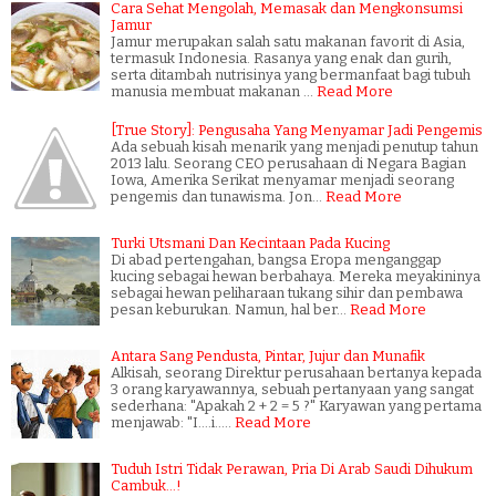
Cara Sehat Mengolah, Memasak dan Mengkonsumsi
Jamur
Jamur merupakan salah satu makanan favorit di Asia,
termasuk Indonesia. Rasanya yang enak dan gurih,
serta ditambah nutrisinya yang bermanfaat bagi tubuh
manusia membuat makanan …
Read More
[True Story]: Pengusaha Yang Menyamar Jadi Pengemis
Ada sebuah kisah menarik yang menjadi penutup tahun
2013 lalu. Seorang CEO perusahaan di Negara Bagian
Iowa, Amerika Serikat menyamar menjadi seorang
pengemis dan tunawisma. Jon…
Read More
Turki Utsmani Dan Kecintaan Pada Kucing
Di abad pertengahan, bangsa Eropa menganggap
kucing sebagai hewan berbahaya. Mereka meyakininya
sebagai hewan peliharaan tukang sihir dan pembawa
pesan keburukan. Namun, hal ber…
Read More
Antara Sang Pendusta, Pintar, Jujur dan Munafik
Alkisah, seorang Direktur perusahaan bertanya kepada
3 orang karyawannya, sebuah pertanyaan yang sangat
sederhana: "Apakah 2 + 2 = 5 ?" Karyawan yang pertama
menjawab: "I....i..…
Read More
Tuduh Istri Tidak Perawan, Pria Di Arab Saudi Dihukum
Cambuk...!