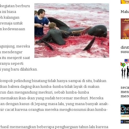
 kegiatan berburu
ini biasa
Mahab
eh kalangan
remaja untuk
n kedewasaan
ngunjung, mereka
diru
susun
an mendengar
itu menjerit saat
aranya seperti
i yang baru dilahirkan.
ompok pelindung binatang tidak hanya sampai di situ, bahkan
tkan bahwa daging ikan lumba-lumba tidak layak di makan
seca
meng
cun dan mengandung merkuri, sebab lumba-lumba
mere
memakan ikan-ikan yang sudah tercemar merkuri. Mereka
n dengan kasus di Jepang masa lalu, yang mana banyak anak-
ahir cacat karena orangtua mereka mengkonsumsi ikan lumba-
hasil memenangkan beberapa penghargaan tahun lalu karena