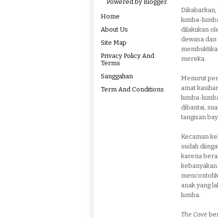
Powered by
Blogger
.
Dikabarkan,
Home
lumba-lumba 
About Us
dilakukan ol
dewasa dan 
Site Map
membuktika
Privacy Policy And
mereka.
Terms
Sanggahan
Menurut pe
amat kasih
Term And Conditions
lumba-lumba 
dibantai, su
tangisan bay
Kecaman kel
sudah diinga
karena bera
kebanyakan 
mencontohka
anak yang l
lumba.
The Cove
ber