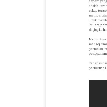
seperti yan
adalah karen
cukup teriso
mempertahan
untuk memba
ini. Jadi, p
daging itu h
Menurutnya 
mengejutkan 
pertanian i
penggunaan 
Terlepas dar
perburuan lu