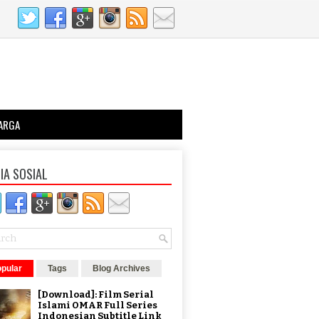
ARGA
IA SOSIAL
pular
Tags
Blog Archives
[Download]: Film Serial
Islami OMAR Full Series
Indonesian Subtitle Link