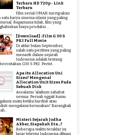
Terbaru HD 720p - Link
Terbaru
Film serial OMAR merupakan
h satu karya sinema islami yang paling
menal. Bagaimana tidak, film yang
habiskan biaya produksi ...
[Download] : Film G 30 S
PKI Full Movie
Di akhir bulan September,
salah satu peritiwa yang paling
menarik dalam sejarah
Indonesia adalah tentang
erontakan G30 S PKI. Perist...
Apa itu Allocation Uni
Sizes? Mengenal
Allocation Unit Sizes Pada
Sebuah Disk
Assalamu 'alaikum sahabat
semua. Pernah nggak kamu
alami suatu ketika hardisk atau
hdisk mengalami kerusakan? Barangkali
ah...
Misteri Sejarah Jodha
Akbar, Siapakah Dia...?
Beberapa waktu terakhir ini
layar televisi Indonesia dihiasi