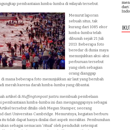
meng
ngungkap pembantaian lumba-lumba di wilayah tersebut.
dari
Indo
Menurut laporan
sebuah situs, tak
IKU
kurang dari 1085 ekor
lumba-lumba telah
dibunuh sejak 21 Juli
2013. Beberapa foto
beredar di dunia maya
menunjukkan aksi-aksi
perburuan tersebut
yang oleh sebagian
orang dianggap
 di mana beberapa foto menunjukkan air laut yang berubah
di merah karena darah lumba-lumba yang dibantai.
h artikel di
Huffingtonpost
justru membuah pembelaan
si pembantaian lumba-lumba ini dan menganggapnya sebagai
 Artikel tersebut ditulis oleh Megan Stamper, seorang
hd dari Universitas Cambridge. Menurutnya, kegiatan berburu
itu tidak dapat hanya dinilai dari aspek moralitas. Pembunuhan
lakukan sebagai semacam 'ritual' oleh penduduk setempat