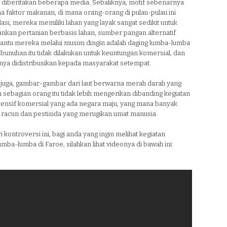
g diberitakan beberapa media. Sebaliknya, motif sebenarnya
a faktor makanan, di mana orang-orang di pulau-pulau ini
lasi, mereka memiliki lahan yang layak sangat sedikit untuk
kan pertanian berbasis lahan, sumber pangan alternatif
ntu mereka melalui musim dingin adalah daging lumba-lumba
embunuhan itu tidak dilakukan untuk keuntungan komersial, dan
anya didistribusikan kepada masyarakat setempat.
juga, gambar-gambar dari laut berwarna merah darah yang
sebagian orang itu tidak lebih mengerikan dibanding kegiatan
ntensif komersial yang ada negara maju, yang mana banyak
racun dan pestisida yang merugikan umat manusia.
i kontroversi ini, bagi anda yang ingin melihat kegiatan
mba-lumba di Faroe, silahkan lihat videonya di bawah ini: