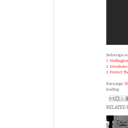
Beberapa s
1.
Huffingto
2.
Desdemon
3.
Protect T
Baca juga:
1
loading...
RELATED 