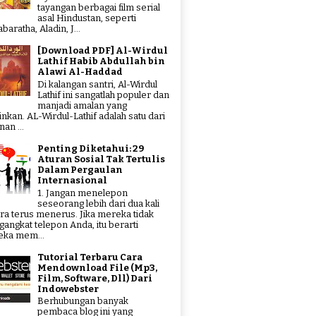
tayangan berbagai film serial
asal Hindustan, seperti
aratha, Aladin, J...
[Download PDF] Al-Wirdul
Lathif Habib Abdullah bin
Alawi Al-Haddad
Di kalangan santri, Al-Wirdul
Lathif ini sangatlah populer dan
manjadi amalan yang
tinkan. AL-Wirdul-Lathif adalah satu dari
an ...
Penting Diketahui: 29
Aturan Sosial Tak Tertulis
Dalam Pergaulan
Internasional
1. Jangan menelepon
seseorang lebih dari dua kali
ra terus menerus. Jika mereka tidak
angkat telepon Anda, itu berarti
ka mem...
Tutorial Terbaru Cara
Mendownload File (Mp3,
Film, Software, Dll) Dari
Indowebster
Berhubungan banyak
pembaca blog ini yang