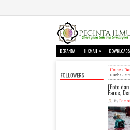
»
BERANDA
HIKMAH
DOWNLOADS
Home
»
Ra
FOLLOWERS
Lumba-Lumb
[Foto dan
Faroe, De
By
Pecint