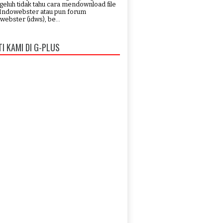
eluh tidak tahu cara mendownload file
 Indowebster atau pun forum
webster (idws), be...
TI KAMI DI G-PLUS