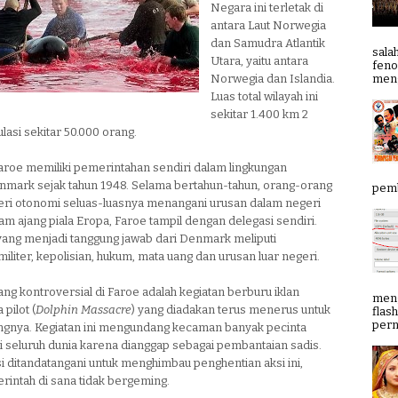
Negara ini terletak di
antara Laut Norwegia
dan Samudra Atlantik
sala
Utara, yaitu antara
feno
meng
Norwegia dan Islandia.
Luas total wilayah ini
sekitar 1.400 km 2
asi sekitar 50.000 orang.
aroe memiliki pemerintahan sendiri dalam lingkungan
nmark sejak tahun 1948. Selama bertahun-tahun, orang-orang
pemb
eri otonomi seluas-luasnya menangani urusan dalam negeri
m ajang piala Eropa, Faroe tampil dengan delegasi sendiri.
ang menjadi tanggung jawab dari Denmark meliputi
iliter, kepolisian, hukum, mata uang dan urusan luar negeri.
jang kontroversial di Faroe adalah kegiatan berburu iklan
meng
pilot (
Dolphin Massacre
) yang diadakan terus menerus untuk
flas
pern
ingnya. Kegiatan ini mengundang kecaman banyak pecinta
i seluruh dunia karena dianggap sebagai pembantaian sadis.
i ditandatangani untuk menghimbau penghentian aksi ini,
intah di sana tidak bergeming.