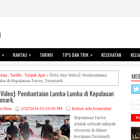
»
»
»
RANTAU
TARIKH
TIPS DAN TRIK
KESEHATAN
KELU
MED
ntau
,
Tarikh
,
Tunjuk Ajar
» [Foto dan Video]: Pembantaian
a di Kepulauan Faroe, Denmark.
 Video]: Pembantaian Lumba-Lumba di Kepulauan
nmark.
a Ilmu
2/12/2014 05:53:00 PM
Belum ada komentar
Kepulauan Faroe
Po
adalah sebuah wilayah
otonomi di dalam
kerajaan Denmark.