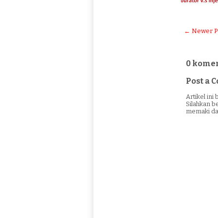
← Newer P
0 komen
Post a
Artikel in
Silahkan b
memaki da