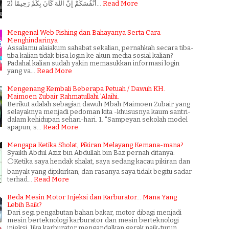
أَنْفُسَكُمْ إِنَّ اللَّهَ كَانَ بِكُمْ رَحِيمًا (2…
Read More
Mengenal Web Pishing dan Bahayanya Serta Cara
Menghindarinya
Assalamu alaiakum sahabat sekalian, pernahkah secara tiba-
tiba kalian tidak bisa login ke akun media sosial kalian?
Padahal kalian sudah yakin memasukkan informasi login
yang va…
Read More
Mengenang Kembali Beberapa Petuah / Dawuh KH.
Maimoen Zubair Rahmatullahi 'Alaihi.
Berikut adalah sebagian dawuh Mbah Maimoen Zubair yang
selayaknya menjadi pedoman kita -khususnya kaum santri-
dalam kehidupan sehari-hari. 1. "Sampeyan sekolah model
apapun, s…
Read More
Mengapa Ketika Sholat, Pikiran Melayang Kemana-mana?
Syaikh Abdul Aziz bin Abdullah bin Baz pernah ditanya:
⚪Ketika saya hendak shalat, saya sedang kacau pikiran dan
banyak yang dipikirkan, dan rasanya saya tidak begitu sadar
terhad…
Read More
Beda Mesin Motor Injeksi dan Karburator... Mana Yang
Lebih Baik?
Dari segi pengabutan bahan bakar, motor dibagi menjadi
mesin berteknologi karburator dan mesin berteknologi
injeksi. Jika karburator mengandalkan gerak naik-turun