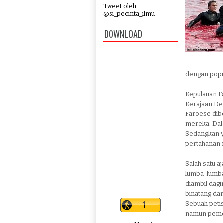
Tweet oleh
@si_pecinta_ilmu
DOWNLOAD
dengan popul
Kepulauan F
Kerajaan De
Faroese dib
mereka. Dala
Sedangkan y
pertahanan m
Salah satu a
lumba-lumba 
diambil dag
binatang dar
Sebuah petis
namun pemer