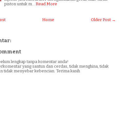
piston untuk m…
Read More
ost
Home
Older Post →
tar:
 Comment
i belum lengkap tanpa komentar anda!
erkomentar yang santun dan cerdas, tidak menghina, tidak
n tidak menyebar kebencian. Terima kasih