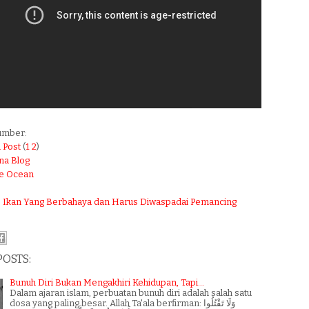
umber:
n
Post
(
1
2
)
a Blog
he Ocean
0 Ikan Yang Berbahaya dan Harus Diwaspadai Pemancing
POSTS:
Bunuh Diri Bukan Mengakhiri Kehidupan, Tapi...
Dalam ajaran islam, perbuatan bunuh diri adalah salah satu
dosa yang paling besar. Allah Ta'ala berfirman: وَلَا تَقْتُلُوا