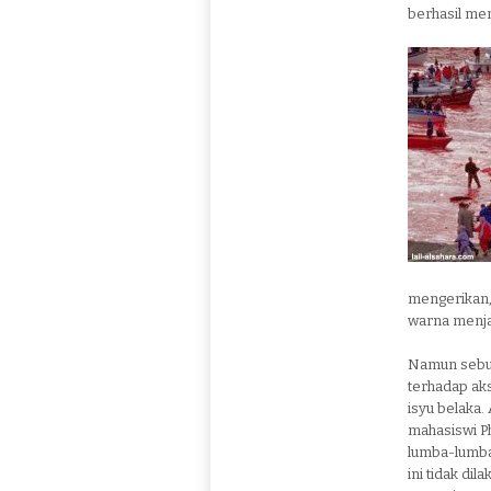
berhasil me
mengerikan,
warna menja
Namun sebua
terhadap ak
isyu belaka.
mahasiswi P
lumba-lumba 
ini tidak di