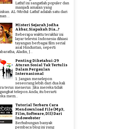
Lathif ini sangatlah populer dan
manjadi amalan yang
tinkan. AL-Wirdul-Lathif adalah satu dari
an ...
Misteri Sejarah Jodha
Akbar, Siapakah Dia...?
Beberapa waktu terakhir ini
layar televisi Indonesia dihiasi
tayangan berbagai film serial
asal Hindustan, seperti
aratha, Aladin, J...
Penting Diketahui: 29
Aturan Sosial Tak Tertulis
Dalam Pergaulan
Internasional
1. Jangan menelepon
seseorang lebih dari dua kali
ra terus menerus. Jika mereka tidak
angkat telepon Anda, itu berarti
ka mem...
Tutorial Terbaru Cara
Mendownload File (Mp3,
Film, Software, Dll) Dari
Indowebster
Berhubungan banyak
pembaca blog ini yang