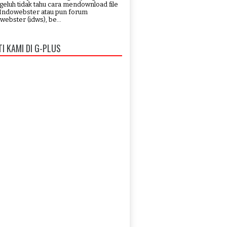
eluh tidak tahu cara mendownload file
 Indowebster atau pun forum
webster (idws), be...
TI KAMI DI G-PLUS