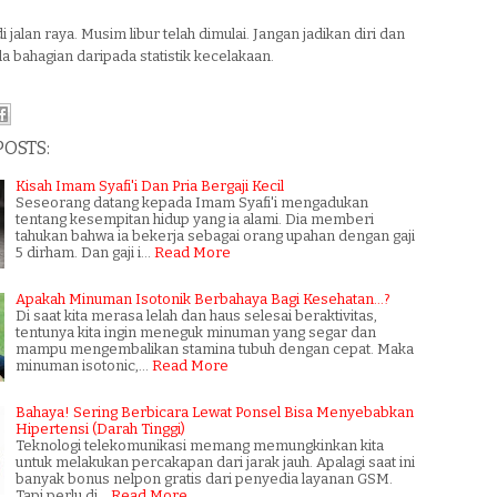
di jalan raya. Musim libur telah dimulai. Jangan jadikan diri dan
a bahagian daripada statistik kecelakaan.
POSTS:
Kisah Imam Syafi'i Dan Pria Bergaji Kecil
Seseorang datang kepada Imam Syafi'i mengadukan
tentang kesempitan hidup yang ia alami. Dia memberi
tahukan bahwa ia bekerja sebagai orang upahan dengan gaji
5 dirham. Dan gaji i…
Read More
Apakah Minuman Isotonik Berbahaya Bagi Kesehatan...?
Di saat kita merasa lelah dan haus selesai beraktivitas,
tentunya kita ingin meneguk minuman yang segar dan
mampu mengembalikan stamina tubuh dengan cepat. Maka
minuman isotonic,…
Read More
Bahaya! Sering Berbicara Lewat Ponsel Bisa Menyebabkan
Hipertensi (Darah Tinggi)
Teknologi telekomunikasi memang memungkinkan kita
untuk melakukan percakapan dari jarak jauh. Apalagi saat ini
banyak bonus nelpon gratis dari penyedia layanan GSM.
Tapi perlu di…
Read More