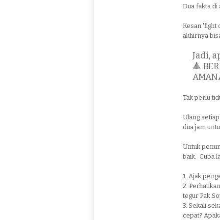
Dua fakta d
Kesan 'fight 
akhirnya bi
Jadi, 
🔺 BE
AMAN
Tak perlu ti
Ulang setiap
dua jam untu
Untuk penum
baik. Cuba l
1. Ajak pen
2. Perhatikan
tegur Pak Sop
3. Sekali se
cepat? Apaka