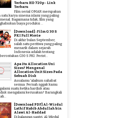
Terbaru HD 720p - Link
Terbaru
Film serial OMAR merupakan
h satu karya sinema islami yang paling
menal. Bagaimana tidak, film yang
habiskan biaya produksi ...
[Download] : Film G 30 S
PKI Full Movie
Di akhir bulan September,
salah satu peritiwa yang paling
menarik dalam sejarah
Indonesia adalah tentang
erontakan G30 S PKI. Perist...
Apa itu Allocation Uni
Sizes? Mengenal
Allocation Unit Sizes Pada
Sebuah Disk
Assalamu 'alaikum sahabat
semua. Pernah nggak kamu
alami suatu ketika hardisk atau
hdisk mengalami kerusakan? Barangkali
ah...
[Download PDF] Al-Wirdul
Lathif Habib Abdullah bin
Alawi Al-Haddad
Di kalangan santri, Al-Wirdul