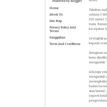
down".
Powered by
Blogger
.
Home
Tahukan and
About Us
selama 3 de
200 meter. 
Site Map
mata. Bayan
Privacy Policy And
kecepatan 1
Terms
Sanggahan
Seringkali 
kepada orang
Term And Conditions
Keinginan un
lama dijadik
mengantuk.
Ada juga ya
mengantuk a
meningkatkan 
badan berse
atau lawan).
seperti kelo
pengendara 