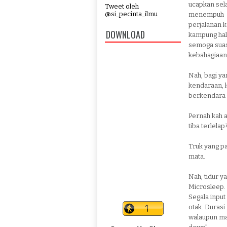
ucapkan sel
Tweet oleh
@si_pecinta_ilmu
menempuh
perjalanan 
DOWNLOAD
kampung ha
semoga sua
kebahagiaan 
Nah, bagi y
kendaraan, k
berkendara 
Pernah kah 
tiba terlela
Truk yang pa
mata.
Nah, tidur y
Microsleep.
Segala input
otak. Durasi 
walaupun mat