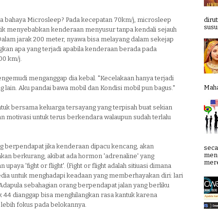
a bahaya Microsleep? Pada kecepatan 70km/j, microsleep
diru
susun
tik menyebabkan kenderaan menyusur tanpa kendali sejauh
Dalam jarak 200 meter, nyawa bisa melayang dalam sekejap
gkan apa yang terjadi apabila kenderaan berada pada
00 km/j.
pengemudi menganggap dia kebal. "Kecelakaan hanya terjadi
Mahab
 lain. Aku pandai bawa mobil dan Kondisi mobil pun bagus."
tuk bersama keluarga tersayang yang terpisah buat sekian
an motivasi untuk terus berkendara walaupun sudah terlalu
ng berpendapat jika kenderaan dipacu kencang, akan
seca
meng
kan berkurang, akibat ada hormon 'adrenaline' yang
mere
upaya 'fight or flight'. (Fight or flight adalah sitiuasi dimana
dia untuk menghadapi keadaan yang memberhayakan diri: lari
 Adapula sebahagian orang berpendapat jalan yang berliku
k 44 dianggap bisa menghilangkan rasa kantuk karena
lebih fokus pada belokannya.