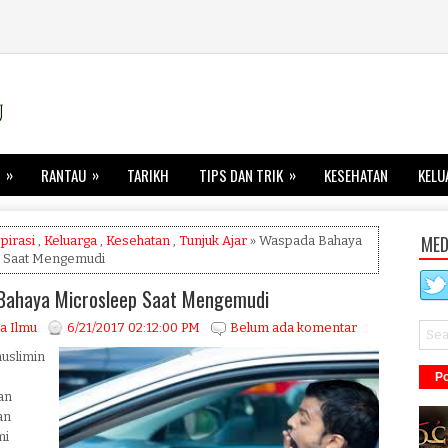
»
»
»
RANTAU
TARIKH
TIPS DAN TRIK
KESEHATAN
KELU
MED
pirasi
,
Keluarga
,
Kesehatan
,
Tunjuk Ajar
» Waspada Bahaya
 Saat Mengemudi
Bahaya Microsleep Saat Mengemudi
a Ilmu
6/21/2017 02:12:00 PM
Belum ada komentar
uslimin
Po
an
an
mi