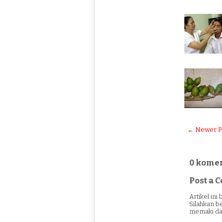
← Newer P
0 komen
Post a
Artikel in
Silahkan b
memaki da