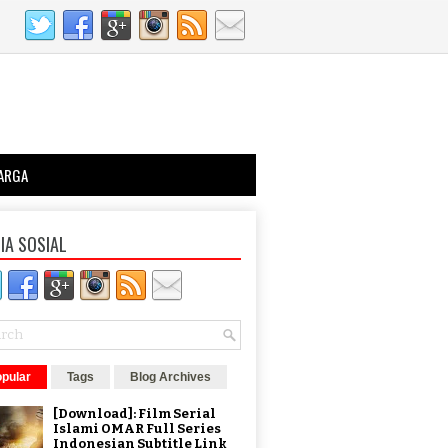
ARGA
IA SOSIAL
pular
Tags
Blog Archives
[Download]: Film Serial
Islami OMAR Full Series
Indonesian Subtitle Link