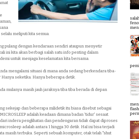
amat
ke
sala
laman,
feno
meng
sana
selalu meliputi kita semua.
ang pulang dengan kendaraan sendiri ataupun menyetir
ali ini kita akan berbagi salah satu info penting dalam
demi untuk menjaga keselamatan kita bersama.
pemb
anda mengalami situasi di mana anda sedang berkendara tiba-
p? Hanya seketika. Hanya beberapa detik.
da mulanya masih jauh jaraknya tiba tiba berada di depan
meng
ang sekejap dan beberapa milidetik itu biasa disebut sebagai
flas
pern
 MICROSLEEP adalah keadaan dimana badan 'tidur' sesaat.
 dari indera penglihatan dan pendengaran tidak dapat diproses
microsleep adalah antara 1 hingga 30 detik. Hal ini bisa terjadi
a masih terbuka. Seperti sebuah komputer, otak telah "shut