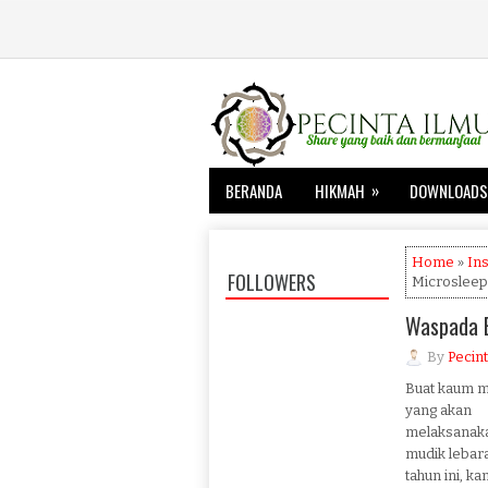
»
BERANDA
HIKMAH
DOWNLOADS
Home
»
Ins
FOLLOWERS
Microsleep
Waspada 
By
Pecint
Buat kaum m
yang akan
melaksanak
mudik lebar
tahun ini, ka