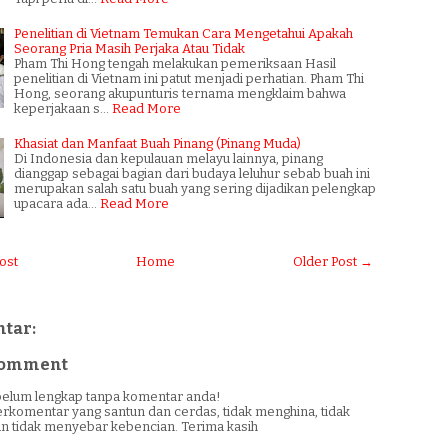
Penelitian di Vietnam Temukan Cara Mengetahui Apakah
Seorang Pria Masih Perjaka Atau Tidak
Pham Thi Hong tengah melakukan pemeriksaan Hasil
penelitian di Vietnam ini patut menjadi perhatian. Pham Thi
Hong, seorang akupunturis ternama mengklaim bahwa
keperjakaan s…
Read More
Khasiat dan Manfaat Buah Pinang (Pinang Muda)
Di Indonesia dan kepulauan melayu lainnya, pinang
dianggap sebagai bagian dari budaya leluhur sebab buah ini
merupakan salah satu buah yang sering dijadikan pelengkap
upacara ada…
Read More
ost
Home
Older Post →
tar:
 Comment
i belum lengkap tanpa komentar anda!
erkomentar yang santun dan cerdas, tidak menghina, tidak
n tidak menyebar kebencian. Terima kasih