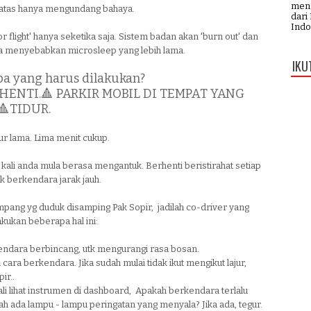
meng
i atas hanya mengundang bahaya.
dari
Indo
or flight' hanya seketika saja. Sistem badan akan 'burn out' dan
sa menyebabkan microsleep yang lebih lama.
IKU
apa yang harus dilakukan?
RHENTI.
🔺 PARKIR MOBIL DI TEMPAT YANG
🔺TIDUR.
dur lama. Lima menit cukup.
 kali anda mula berasa mengantuk. Berhenti beristirahat setiap
k berkendara jarak jauh.
pang yg duduk disamping Pak Sopir, jadilah co-driver yang
akukan beberapa hal ini:
gendara berbincang, utk mengurangi rasa bosan.
 cara berkendara. Jika sudah mulai tidak ikut mengikut lajur,
ir..
kali lihat instrumen di dashboard, Apakah berkendara terlalu
h ada lampu - lampu peringatan yang menyala? Jika ada, tegur.