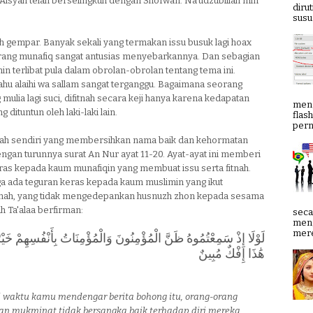
Aisyah telah berselingkuh dengan Shofwan. Na'udzubillah min
diru
susun
 gempar. Banyak sekali yang termakan issu busuk lagi hoax
orang munafiq sangat antusias menyebarkannya. Dan sebagian
n terlibat pula dalam obrolan-obrolan tentang tema ini.
lahu alaihi wa sallam sangat terganggu. Bagaimana seorang
g mulia lagi suci, difitnah secara keji hanya karena kedapatan
meng
g dituntun oleh laki-laki lain.
flas
pern
llah sendiri yang membersihkan nama baik dan kehormatan
engan turunnya surat An Nur ayat 11-20. Ayat-ayat ini memberi
as kepada kaum munafiqin yang membuat issu serta fitnah.
ga ada teguran keras kepada kaum muslimin yang ikut
tnah, yang tidak mengedepankan husnuzh zhon kepada sesama
h Ta'alaa berfirman:
seca
meng
mere
لَوْلَا إِذْ سَمِعْتُمُوهُ ظَنَّ الْمُؤْمِنُونَ وَالْمُؤْمِنَاتُ بِأَنْفُسِهِمْ خَيْ
هَٰذَا إِفْكٌ مُبِينٌ
 waktu kamu mendengar berita bohong itu, orang-orang
n mukminat tidak bersangka baik terhadap diri mereka