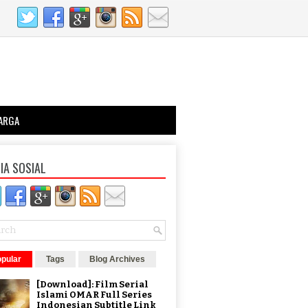
ARGA
IA SOSIAL
pular
Tags
Blog Archives
[Download]: Film Serial
Islami OMAR Full Series
Indonesian Subtitle Link