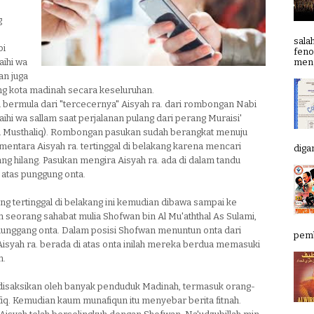
g
sala
bi
feno
meng
laihi wa
an juga
 kota madinah secara keseluruhan.
ini bermula dari "tercecernya" Aisyah ra. dari rombongan Nabi
alaihi wa sallam saat perjalanan pulang dari perang Muraisi'
i Musthaliq). Rombongan pasukan sudah berangkat menuju
entara Aisyah ra. tertinggal di belakang karena mencari
digan
ng hilang. Pasukan mengira Aisyah ra. ada di dalam tandu
 atas punggung onta.
ang tertinggal di belakang ini kemudian dibawa sampai ke
 seorang sahabat mulia Shofwan bin Al Mu'aththal As Sulami,
nggang onta. Dalam posisi Shofwan menuntun onta dari
pemb
isyah ra. berada di atas onta inilah mereka berdua memasuki
h.
i disaksikan oleh banyak penduduk Madinah, termasuk orang-
iq. Kemudian kaum munafiqun itu menyebar berita fitnah.