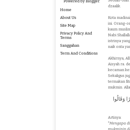
Seolah-olah 
Powered by
Blogger
.
dzaalik.
Home
About Us
Kota madinah
ini. Orang-
Site Map
kaum muslimi
Privacy Policy And
Nabi Shallal
Terms
istrinya yan
Sanggahan
naik onta yan
Term And Conditions
Akhirnya, A
Aisyah ra. d
kecaman ker
Sekaligus ju
termakan fi
mukmin. Alla
رًا وَقَالُوا
Artinya:
"
Mengapa di
mukminin da