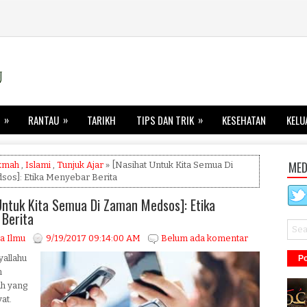
»
»
»
RANTAU
TARIKH
TIPS DAN TRIK
KESEHATAN
KELU
MED
kmah
,
Islami
,
Tunjuk Ajar
» [Nasihat Untuk Kita Semua Di
os]: Etika Menyebar Berita
Untuk Kita Semua Di Zaman Medsos]: Etika
Berita
a Ilmu
9/19/2017 09:14:00 AM
Belum ada komentar
yallahu
Po
h
ah yang
at.