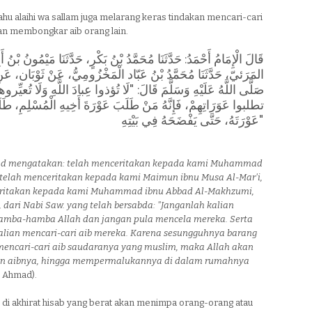
lahu alaihi wa sallam juga melarang keras tindakan mencari-cari
an membongkar aib orang lain.
قَالَ الْإِمَامُ أَحْمَدُ: حَدَّثَنَا مُحَمَّدُ بْنُ بَكْرٍ، حَدَّثَنَا مَيْمُونُ بْنُ أ
المَرَئيّ، حَدَّثَنَا مُحَمَّدُ بْنُ عَبّاد الْمَخْزُومِيُّ، عَنْ ثَوْبَان، عَنِ 
صَلَّى اللَّهُ عَلَيْهِ وَسَلَّمَ قَالَ: "لَا تُؤذوا عِبادَ اللَّهِ وَلَا تُعيِّ
تطلبوا عَوَرَاتِهِمْ، فَإِنَّهُ مَنْ طَلَبَ عَوْرَةَ أَخِيهِ الْمُسْلِمِ، طَلَ
عَوْرَتَهُ، حَتَّى يَفْضَحَهُ فِي بَيْتِهِ"
 mengatakan: telah menceritakan kepada kami Muhammad
, telah menceritakan kepada kami Maimun ibnu Musa Al-Mar'i,
eritakan kepada kami Muhammad ibnu Abbad Al-Makhzumi,
 dari Nabi Saw. yang telah bersabda: "Janganlah kalian
amba-hamba Allah dan jangan pula mencela mereka. Serta
alian mencari-cari aib mereka. Karena sesungguhnya barang
mencari-cari aib saudaranya yang muslim, maka Allah akan
n aibnya, hingga mempermalukannya di dalam rumahnya
R Ahmad).
 di akhirat hisab yang berat akan menimpa orang-orang atau