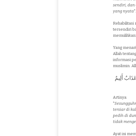
sendiri, dan
yang nyata
"
Rehabilitasi
tersendiri ba
memulihkann
Yang menarik
Allah tenta
informasi p
muslimin. Al
عَذَابٌ أَلِيمٌ
Artinya:
"
Sesungguhny
tersiar di 
pedih di du
tidak menge
Ayat ini me