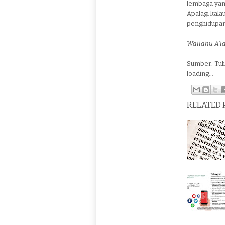
lembaga yan
Apalagi kal
penghidupan
Wallahu A'l
Sumber: Tuli
loading...
RELATED 