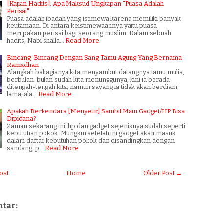
[Kajian Hadits]: Apa Maksud Ungkapan "Puasa Adalah
Perisai"
Puasa adalah ibadah yang istimewa karena memiliki banyak
keutamaan. Di antara keistimewaannya yaitu puasa
merupakan perisai bagi seorang muslim. Dalam sebuah
hadits, Nabi shalla…
Read More
Bincang-Bincang Dengan Sang Tamu Agung Yang Bernama
Ramadhan
Alangkah bahagianya kita menyambut datangnya tamu mulia,
berbulan-bulan sudah kita menunggunya, kini ia berada
ditengah-tengah kita, namun sayang ia tidak akan berdiam
lama, ala…
Read More
Apakah Berkendara [Menyetir] Sambil Main Gadget/HP Bisa
Dipidana?
Zaman sekarang ini, hp dan gadget sejenisnya sudah seperti
kebutuhan pokok. Mungkin setelah ini gadget akan masuk
dalam daftar kebutuhan pokok dan disandingkan dengan
sandang, p…
Read More
ost
Home
Older Post →
tar: