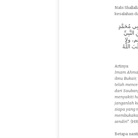
Nabi Shallal
kesalahan d
َبِي مُحَمَّدٍ
النَّبِيِّ
روهم، ولا
بَ اللَّهُ
Artinya:
Imam Ahmad
ibnu Bukair
telah menc
dari Sauban,
menyakiti h
janganlah k
siapa yang 
membuka­ka
sendiri
". (H
Betapa nanti