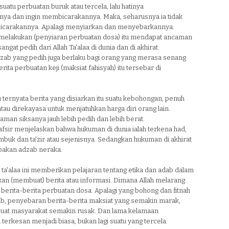
atu perbuatan buruk atau tercela, lalu hatinya
ya dan ingin membicarakannya. Maka, seharusnya ia tidak
carakannya. Apalagi menyiarkan dan menyebarkannya.
melakukan (penyiaran perbuatan dosa) itu mendapat ancaman
ngat pedih dari Allah Ta'alaa di dunia dan di akhirat.
ab yang pedih juga berlaku bagi orang yang merasa senang
erita perbuatan keji (maksiat fahisyah) itu tersebar di
u ternyata berita yang disiarkan itu suatu kebohongan, penuh
atau direkayasa untuk menjatuhkan harga diri orang lain.
aman siksanya jauh lebih pedih dan lebih berat.
afsir menjelaskan bahwa hukuman di dunia ialah terkena had,
buk dan ta'zir atau sejenisnya. Sedangkan hukuman di akhirat
mpakan adzab neraka.
 ta'alaa ini memberikan pelajaran tentang etika dan adab dalam
n (membuat) berita atau informasi. Dimana Allah melarang
erita-berita perbuatan dosa. Apalagi yang bohong dan fitnah
ab, penyebaran berita-berita maksiat yang semakin marak,
uat masyarakat semakin rusak. Dan lama kelamaan
terkesan menjadi biasa, bukan lagi suatu yang tercela.