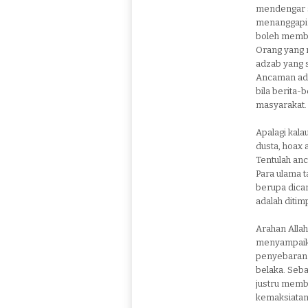
mendengar su
menanggapin
boleh membi
Orang yang 
adzab yang sa
Ancaman adz
bila berita-b
masyarakat.
Apalagi kala
dusta, hoax 
Tentulah anc
Para ulama t
berupa dicam
adalah diti
Arahan Allah
menyampaika
penyebaran b
belaka. Seb
justru memb
kemaksiatan 