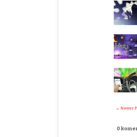
← Newer P
0 komen