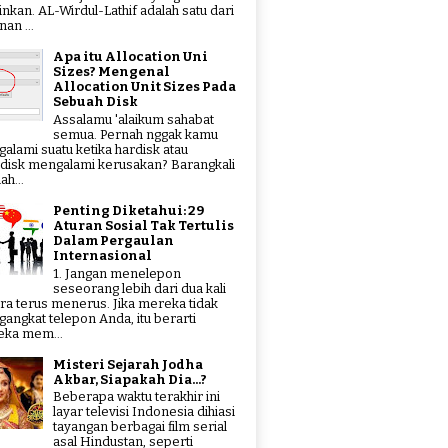
tinkan. AL-Wirdul-Lathif adalah satu dari
an ...
Apa itu Allocation Uni
Sizes? Mengenal
Allocation Unit Sizes Pada
Sebuah Disk
Assalamu 'alaikum sahabat
semua. Pernah nggak kamu
alami suatu ketika hardisk atau
hdisk mengalami kerusakan? Barangkali
ah...
Penting Diketahui: 29
Aturan Sosial Tak Tertulis
Dalam Pergaulan
Internasional
1. Jangan menelepon
seseorang lebih dari dua kali
ra terus menerus. Jika mereka tidak
angkat telepon Anda, itu berarti
ka mem...
Misteri Sejarah Jodha
Akbar, Siapakah Dia...?
Beberapa waktu terakhir ini
layar televisi Indonesia dihiasi
tayangan berbagai film serial
asal Hindustan, seperti