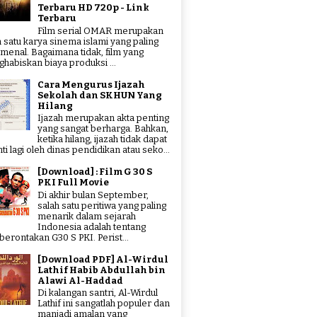
Terbaru HD 720p - Link
Terbaru
Film serial OMAR merupakan
h satu karya sinema islami yang paling
menal. Bagaimana tidak, film yang
habiskan biaya produksi ...
Cara Mengurus Ijazah
Sekolah dan SKHUN Yang
Hilang
Ijazah merupakan akta penting
yang sangat berharga. Bahkan,
ketika hilang, ijazah tidak dapat
ti lagi oleh dinas pendidikan atau seko...
[Download] : Film G 30 S
PKI Full Movie
Di akhir bulan September,
salah satu peritiwa yang paling
menarik dalam sejarah
Indonesia adalah tentang
erontakan G30 S PKI. Perist...
[Download PDF] Al-Wirdul
Lathif Habib Abdullah bin
Alawi Al-Haddad
Di kalangan santri, Al-Wirdul
Lathif ini sangatlah populer dan
manjadi amalan yang