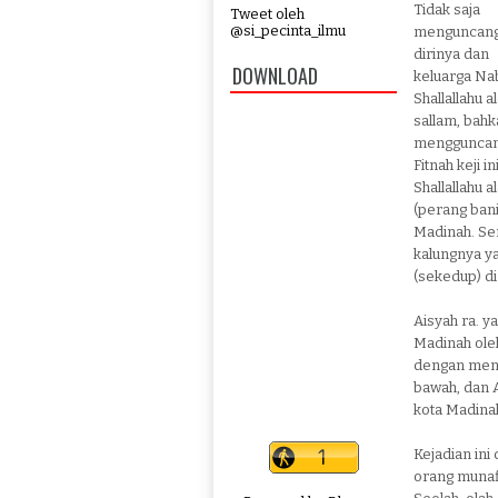
Tidak saja
Tweet oleh
@si_pecinta_ilmu
menguncan
dirinya dan
DOWNLOAD
keluarga Na
Shallallahu a
sallam, bahk
mengguncang
Fitnah keji 
Shallallahu 
(perang ban
Madinah. Sem
kalungnya ya
(sekedup) di
Aisyah ra. y
Madinah oleh
dengan menu
bawah, dan A
kota Madina
Kejadian in
orang munaf