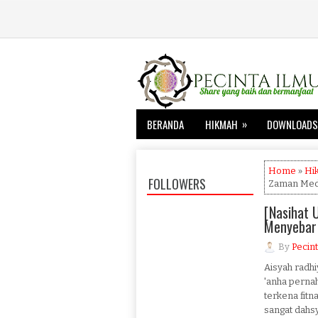
»
BERANDA
HIKMAH
DOWNLOADS
Home
»
Hi
FOLLOWERS
Zaman Meds
[Nasihat 
Menyebar 
By
Pecint
Aisyah radhi
'anha perna
terkena fitn
sangat dahsy