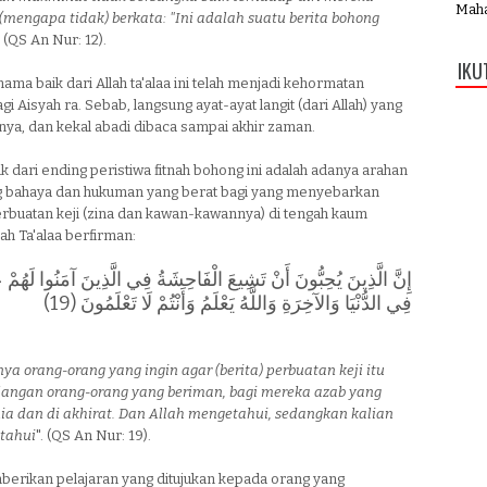
Mahab
 (mengapa tidak) berkata: "Ini adalah suatu berita bohong
. (QS An Nur: 12).
IKU
 nama baik dari Allah ta'alaa ini telah menjadi kehormatan
gi Aisyah ra. Sebab, langsung ayat-ayat langit (dari Allah) yang
ya, dan kekal abadi dibaca sampai akhir zaman.
 dari ending peristiwa fitnah bohong ini adalah adanya arahan
ng bahaya dan hukuman yang berat bagi yang menyebarkan
erbuatan keji (zina dan kawan-kawannya) di tengah kaum
lah Ta'alaa berfirman:
إِنَّ الَّذِينَ يُحِبُّونَ أَنْ تَشِيعَ الْفَاحِشَةُ فِي الَّذِينَ آمَنُوا لَهُمْ 
فِي الدُّنْيَا وَالآخِرَةِ وَاللَّهُ يَعْلَمُ وَأَنْتُمْ لَا تَعْلَمُونَ (19)
a orang-orang yang ingin agar (berita) perbuatan keji itu
kalangan orang-orang yang beriman, bagi mereka azab yang
nia dan di akhirat. Dan Allah mengetahui, sedangkan kalian
tahui
". (QS An Nur: 19).
mberikan pelajaran yang ditujukan kepada orang yang