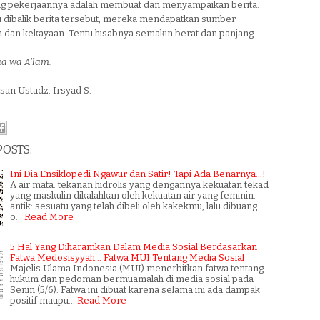
g pekerjaannya adalah membuat dan menyampaikan berita.
au dibalik berita tersebut, mereka mendapatkan sumber
 dan kekayaan. Tentu hisabnya semakin berat dan panjang.
aa wa A'lam.
san Ustadz. Irsyad S.
POSTS:
Ini Dia Ensiklopedi Ngawur dan Satir! Tapi Ada Benarnya...!
A air mata: tekanan hidrolis yang dengannya kekuatan tekad
yang maskulin dikalahkan oleh kekuatan air yang feminin.
antik: sesuatu yang telah dibeli oleh kakekmu, lalu dibuang
o…
Read More
5 Hal Yang Diharamkan Dalam Media Sosial Berdasarkan
Fatwa Medosisyyah... Fatwa MUI Tentang Media Sosial
Majelis Ulama Indonesia (MUI) menerbitkan fatwa tentang
hukum dan pedoman bermuamalah di media sosial pada
Senin (5/6). Fatwa ini dibuat karena selama ini ada dampak
positif maupu…
Read More