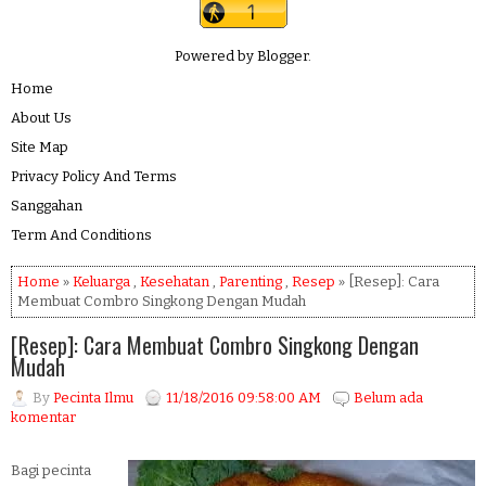
Powered by
Blogger
.
Home
About Us
Site Map
Privacy Policy And Terms
Sanggahan
Term And Conditions
Home
»
Keluarga
,
Kesehatan
,
Parenting
,
Resep
» [Resep]: Cara
Membuat Combro Singkong Dengan Mudah
[Resep]: Cara Membuat Combro Singkong Dengan
Mudah
By
Pecinta Ilmu
11/18/2016 09:58:00 AM
Belum ada
komentar
Bagi pecinta