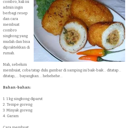
combro, kali ini
admin ingin
berbagi resep
dan cara
membuat
combro
singkong yang
mudah dan bisa
dipraktekkan di
rumah.
Nah, sebelum
membuiat, coba tatap dulu gambar di samping ini baik-baik... ditatap...
ditatap,.... bayangkan.... hehehehe...
Bahan-bahan:
1. 1 kg singkong diparut
2. Tempe goreng
3. Minyak goreng
4. Garam
Cara membuat: