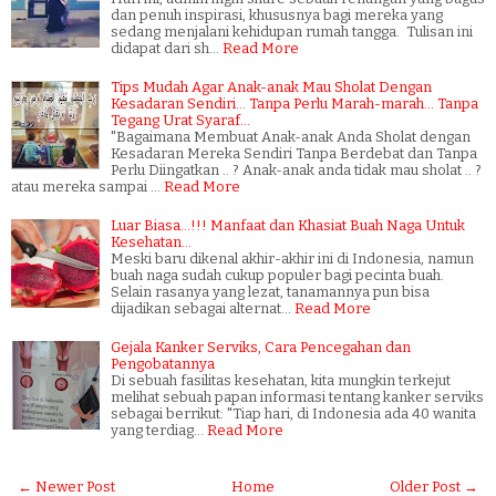
dan penuh inspirasi, khususnya bagi mereka yang
sedang menjalani kehidupan rumah tangga. Tulisan ini
didapat dari sh…
Read More
Tips Mudah Agar Anak-anak Mau Sholat Dengan
Kesadaran Sendiri... Tanpa Perlu Marah-marah... Tanpa
Tegang Urat Syaraf...
"Bagaimana Membuat Anak-anak Anda Sholat dengan
Kesadaran Mereka Sendiri Tanpa Berdebat dan Tanpa
Perlu Diingatkan .. ? Anak-anak anda tidak mau sholat .. ?
atau mereka sampai …
Read More
Luar Biasa...!!! Manfaat dan Khasiat Buah Naga Untuk
Kesehatan...
Meski baru dikenal akhir-akhir ini di Indonesia, namun
buah naga sudah cukup populer bagi pecinta buah.
Selain rasanya yang lezat, tanamannya pun bisa
dijadikan sebagai alternat…
Read More
Gejala Kanker Serviks, Cara Pencegahan dan
Pengobatannya
Di sebuah fasilitas kesehatan, kita mungkin terkejut
melihat sebuah papan informasi tentang kanker serviks
sebagai berrikut: "Tiap hari, di Indonesia ada 40 wanita
yang terdiag…
Read More
← Newer Post
Home
Older Post →