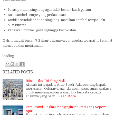
Peras parutan singkong agar tidak berair..kasih garam.
Buat sambel tempe yang pedaaaaaaas....!
Ambil 2 sendok adonan singkong..masukan sambel tempe..lalu
buat bulatan.
Panaskan minyak..goreng hingga kecoklatan.
Nah.,... mudah bukan?? Bahan-bahannya pun mudah didapat .... Selamat
mencoba dan menikmati....
loading...
RELATED POSTS:
[Kisah]: Ibu Tiri Yang Mulia...
Alkisah, ini terjadi di Arab Saudi. Ada seorang bapak
merasakan dekatnya ajal, dia memanggil anak anaknya
untuk menyampaikan wasiat. Dia berkata kepada
anaknya yang palin…
Read More
Para Suami, Engkau Menginginkan Istri Yang Seperti
Apa?
Hari ini, admin ingin share sebuah renungan yang bagus