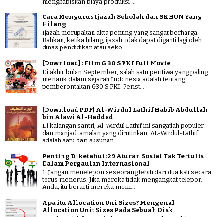
menghabiskan biaya produksi ...
Cara Mengurus Ijazah Sekolah dan SKHUN Yang
Hilang
Ijazah merupakan akta penting yang sangat berharga.
Bahkan, ketika hilang, ijazah tidak dapat diganti lagi oleh
dinas pendidikan atau seko...
[Download] : Film G 30 S PKI Full Movie
Di akhir bulan September, salah satu peritiwa yang paling
menarik dalam sejarah Indonesia adalah tentang
pemberontakan G30 S PKI. Perist...
[Download PDF] Al-Wirdul Lathif Habib Abdullah
bin Alawi Al-Haddad
Di kalangan santri, Al-Wirdul Lathif ini sangatlah populer
dan manjadi amalan yang dirutinkan. AL-Wirdul-Lathif
adalah satu dari susunan ...
Penting Diketahui: 29 Aturan Sosial Tak Tertulis
Dalam Pergaulan Internasional
1. Jangan menelepon seseorang lebih dari dua kali secara
terus menerus. Jika mereka tidak mengangkat telepon
Anda, itu berarti mereka mem...
Apa itu Allocation Uni Sizes? Mengenal
Allocation Unit Sizes Pada Sebuah Disk