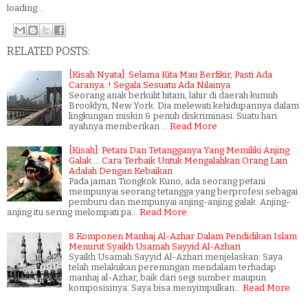
loading...
RELATED POSTS:
[Kisah Nyata]: Selama Kita Mau Berfikir, Pasti Ada
Caranya..! Segala Sesuatu Ada Nilainya
Seorang anak berkulit hitam, lahir di daerah kumuh
Brooklyn, New York. Dia melewati kehidupannya dalam
lingkungan miskin & penuh diskriminasi. Suatu hari
ayahnya memberikan …
Read More
[Kisah]: Petani Dan Tetangganya Yang Memiliki Anjing
Galak.... Cara Terbaik Untuk Mengalahkan Orang Lain
Adalah Dengan Kebaikan
Pada jaman Tiongkok Kuno, ada seorang petani
mempunyai seorang tetangga yang berprofesi sebagai
pemburu dan mempunyai anjing-anjing galak. Anjing-
anjing itu sering melompati pa…
Read More
8 Komponen Manhaj Al-Azhar Dalam Pendidikan Islam
Menurut Syaikh Usamah Sayyid Al-Azhari
Syaikh Usamah Sayyid Al-Azhari menjelaskan: Saya
telah melakukan perenungan mendalam terhadap
manhaj al-Azhar, baik dari segi sumber maupun
komposisinya. Saya bisa menyimpulkan…
Read More