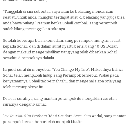
“Tunggulah di sini sebentar, saya akan ke belakang mencarikan
sesuatu untuk anda, mungkin terdapat susu di belakang yang juga bisa
anda bawa pulang.” Namun ketika Sohail kembali, sang perampok
sudah hilang meninggalkan tokonya.
Setelah beberapa bulan kemudian, sang perampok mengirim surat
kepada Sohail, dan di dalam surat nya itu berisi uang 40 US Dollar;
dengan maksud mengembalikan uang yang telah diberikan Sohail
sewaktu dirampoknya dahulu.
Isi judul surat itu menyebut: “You Change My Life“. Maksudnya bahwa
Sohail telah mengubah hidup sang Perampok tersebut. Walau pada
kenyataannya, Sohail tak pernah tahu dan mengenal siapa pria yang
telah merampoknya itu.
Di akhir suratnya, sang mantan perampok itu mengakhiri coretan
suratnya dengan kalimat:
“
by Your Muslim Brothers
“(dari Saudara Semuslim Anda), sang mantan
perampok benar-benar telah menjadi Muslim.