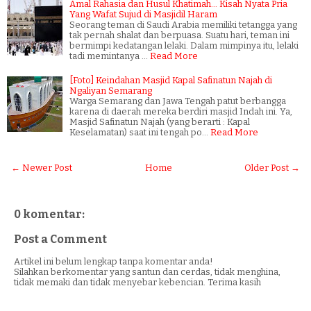
Amal Rahasia dan Husul Khatimah... Kisah Nyata Pria
Yang Wafat Sujud di Masjidil Haram
Seorang teman di Saudi Arabia memiliki tetangga yang
tak pernah shalat dan berpuasa. Suatu hari, teman ini
bermimpi kedatangan lelaki. Dalam mimpinya itu, lelaki
tadi memintanya …
Read More
[Foto] Keindahan Masjid Kapal Safinatun Najah di
Ngaliyan Semarang
Warga Semarang dan Jawa Tengah patut berbangga
karena di daerah mereka berdiri masjid Indah ini. Ya,
Masjid Safinatun Najah (yang berarti : Kapal
Keselamatan) saat ini tengah po…
Read More
← Newer Post
Home
Older Post →
0 komentar:
Post a Comment
Artikel ini belum lengkap tanpa komentar anda!
Silahkan berkomentar yang santun dan cerdas, tidak menghina,
tidak memaki dan tidak menyebar kebencian. Terima kasih