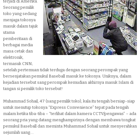
terjadi di Amerika.
Seorang pemilik
toko yang sedang
menjaga tokonya
masuk dalam tajuk
utama
pemberitaan di
berbagai media
masa cetak dan
elektronik,
termasuk CNN;
setelah pertemuan tidak terduga dengan seorang perompak yang
bersenjatakan pemukul Baseball masuk ke tokonya. Uniknya, dalam
kejadian tersebut sang perompak kemudian akhirnya masuk Islam di
tangan si pemilik toko tersebut!
Muhammad Sohail, 47 (sang pemilik toko), kala itu tengah bersiap-siap
untuk menutup tokonya “Express Convenience” tepat pada tengah
malam ketika tiba-tiba – “terlihat dalam kamera CCTV/pengawas” – ada
seorang pria yang datang menghampirinya dengan membawa tongkat
pemukul Baseball dan meminta Muhammad Sohail untuk menyerahkan
sejumlah uang....