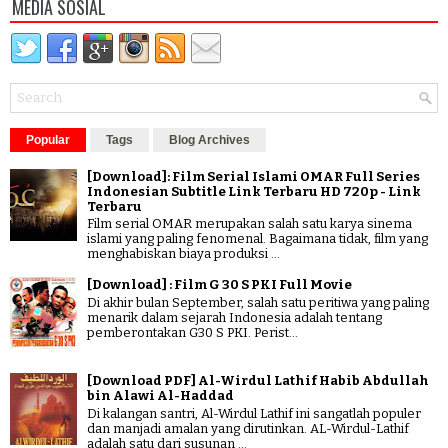
MEDIA SOSIAL
Popular
Tags
Blog Archives
[Download]: Film Serial Islami OMAR Full Series
Indonesian Subtitle Link Terbaru HD 720p - Link
Terbaru
Film serial OMAR merupakan salah satu karya sinema
islami yang paling fenomenal. Bagaimana tidak, film yang
menghabiskan biaya produksi ...
[Download] : Film G 30 S PKI Full Movie
Di akhir bulan September, salah satu peritiwa yang paling
menarik dalam sejarah Indonesia adalah tentang
pemberontakan G30 S PKI. Perist...
[Download PDF] Al-Wirdul Lathif Habib Abdullah
bin Alawi Al-Haddad
Di kalangan santri, Al-Wirdul Lathif ini sangatlah populer
dan manjadi amalan yang dirutinkan. AL-Wirdul-Lathif
adalah satu dari susunan ...