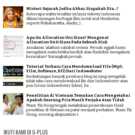
Misteri Sejarah Jodha Akbar, Siapakah Dia...?
Beberapa waktu terakhir ini layar televisi Indonesia
dihiasi tayangan berbagai film serial asal Hindustan,
seperti Mahabaratha, Aladin, J...
Apa itu Allocation Uni Sizes? Mengenal
Allocation Unit Sizes Pada Sebuah Disk
Assalamu 'alaikum sahabat semua. Pernah nggak kamu
mengalami suatu ketika hardisk atau flashdisk mengalami
kerusakan? Barangkali pernah...
Tutorial Terbaru Cara Mendownload File (Mp3,
Film, Software, Dll) Dari Indowebster
Berhubungan banyak pembaca blog ini yang mengeluh
tidak tahu cara mendownload file dari Indowebster atau
pun forum Indowebster (idws), be...
Penelitian di Vietnam Temukan Cara Mengetahui
Apakah Seorang Pria Masih Perjaka Atau Tidak
Pham Thi Hong tengah melakukan pemeriksaan Hasil
penelitian di Vietnam ini patut menjadi perhatian. Pham Thi
Hong, seorang akupunturis t...
IKUTI KAMI DI G-PLUS