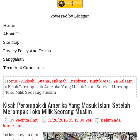
Powered by
Blogger
.
Home
About Us
Site Map
Privacy Policy And Terms
Sanggahan
Term And Conditions
Home
»
Alkisah
,
Buana
,
Hikmah
,
Inspirasi
,
Tunjuk Ajar
,
Ya Salaam
» Kisah Perompak di Amerika Yang Masuk Islam Setelah Merompak
Toko Milik Seorang Muslim
Kisah Perompak di Amerika Yang Masuk Islam Setelah
Merompak Toko Milik Seorang Muslim
By
Pecinta Ilmu
11/28/2016 05:15:00 PM
Belum ada
komentar
Ini kisah nyata dan