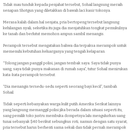
Tidak mau tunduk kepada penjahat tersebut, Sohail langsung meraih
senapan Shotgun yang diletakkan di bawah laci kasir tokonya.
Merasa kalah dalam hal senjata, pria bertopeng tersebut langsung
kehilangan nyali; seketika itu juga dia menjatuhkan tongkat pemukulnya
ke tanah dan berlutut memohon ampun sambil menangis.
Perampok tersebut mengatakan bahwa dia terpaksa merampok untuk
memenuhi kebutuhan keluarganya yang tengah kelaparan.
“Tolong jangan panggil polisi, jangan tembak saya. Saya tidak punya
uang, saya tidak punya makanan di rumah saya”, tutur Sohail menirukan
kata-kata perampok tersebut.
“Dia menangis tersedu-sedu seperti seorang bayi kecil”, tambah
Sohail.
Tidak seperti kebanyakan warga kulit putih Amerika Serikat lainnya
yang langsung memanggil polisi jika berada dalam situasi seperti itu,
sang pemilik toko justru membuka dompetnya lalu mengulurkan uang
tunai sebanyak $40 berikut sebungkus roti; namun dengan satu syarat,
pria tersebut harus berhenti sama sekali dan tidak pernah merampok