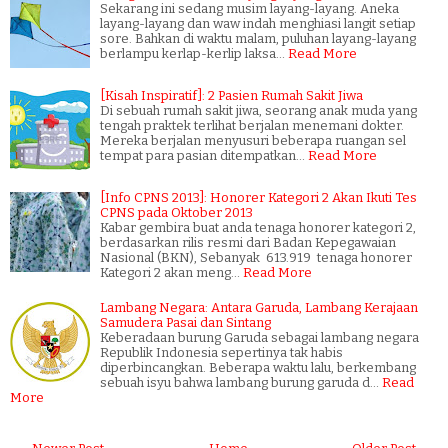
Sekarang ini sedang musim layang-layang. Aneka
layang-layang dan waw indah menghiasi langit setiap
sore. Bahkan di waktu malam, puluhan layang-layang
berlampu kerlap-kerlip laksa…
Read More
[Kisah Inspiratif]: 2 Pasien Rumah Sakit Jiwa
Di sebuah rumah sakit jiwa, seorang anak muda yang
tengah praktek terlihat berjalan menemani dokter.
Mereka berjalan menyusuri beberapa ruangan sel
tempat para pasian ditempatkan…
Read More
[Info CPNS 2013]: Honorer Kategori 2 Akan Ikuti Tes
CPNS pada Oktober 2013
Kabar gembira buat anda tenaga honorer kategori 2,
berdasarkan rilis resmi dari Badan Kepegawaian
Nasional (BKN), Sebanyak 613.919 tenaga honorer
Kategori 2 akan meng…
Read More
Lambang Negara: Antara Garuda, Lambang Kerajaan
Samudera Pasai dan Sintang
Keberadaan burung Garuda sebagai lambang negara
Republik Indonesia sepertinya tak habis
diperbincangkan. Beberapa waktu lalu, berkembang
sebuah isyu bahwa lambang burung garuda d…
Read
More