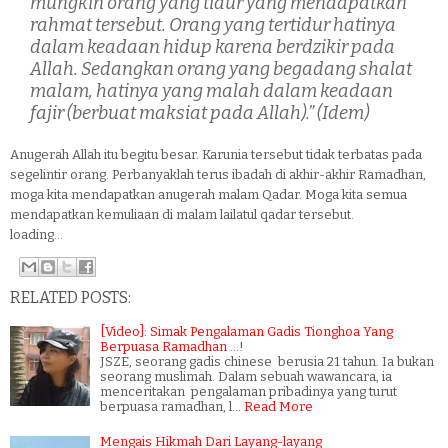
mungkin orang yang tidur yang mendapatkan
rahmat tersebut. Orang yang tertidur hatinya
dalam keadaan hidup karena berdzikir pada
Allah. Sedangkan orang yang begadang shalat
malam, hatinya yang malah dalam keadaan
fajir (berbuat maksiat pada Allah).” (Idem)
Anugerah Allah itu begitu besar. Karunia tersebut tidak terbatas pada
segelintir orang. Perbanyaklah terus ibadah di akhir-akhir Ramadhan,
moga kita mendapatkan anugerah malam Qadar. Moga kita semua
mendapatkan kemuliaan di malam lailatul qadar tersebut.
loading...
RELATED POSTS:
[Video]: Simak Pengalaman Gadis Tionghoa Yang
Berpuasa Ramadhan ...!
JSZE, seorang gadis chinese berusia 21 tahun. Ia bukan
seorang muslimah. Dalam sebuah wawancara, ia
menceritakan pengalaman pribadinya yang turut
berpuasa ramadhan, l…
Read More
Mengais Hikmah Dari Layang-layang