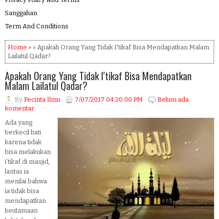
Sanggahan
Term And Conditions
Home
» » Apakah Orang Yang Tidak I'tikaf Bisa Mendapatkan Malam
Lailatul Qadar?
Apakah Orang Yang Tidak I'tikaf Bisa Mendapatkan
Malam Lailatul Qadar?
By
Pecinta Ilmu
7/07/2017 04:20:00 PM
Belum ada
komentar
Ada yang
berkecil hati
karena tidak
bisa melakukan
i’tikaf di masjid,
lantas ia
menilai bahwa
ia tidak bisa
mendapatkan
keutamaan