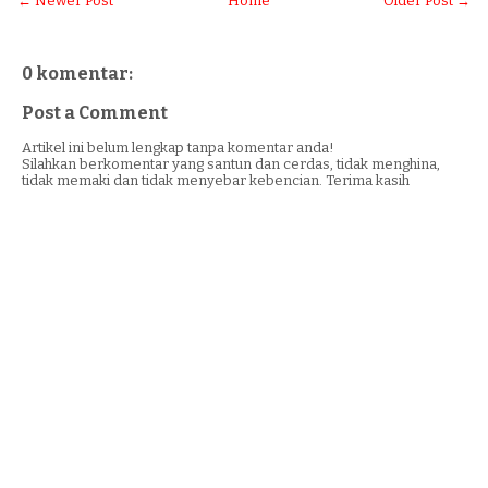
← Newer Post
Home
Older Post →
0 komentar:
Post a Comment
Artikel ini belum lengkap tanpa komentar anda!
Silahkan berkomentar yang santun dan cerdas, tidak menghina,
tidak memaki dan tidak menyebar kebencian. Terima kasih