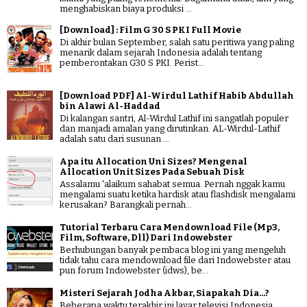
menghabiskan biaya produksi ...
[Download] : Film G 30 S PKI Full Movie
Di akhir bulan September, salah satu peritiwa yang paling
menarik dalam sejarah Indonesia adalah tentang
pemberontakan G30 S PKI. Perist...
[Download PDF] Al-Wirdul Lathif Habib Abdullah
bin Alawi Al-Haddad
Di kalangan santri, Al-Wirdul Lathif ini sangatlah populer
dan manjadi amalan yang dirutinkan. AL-Wirdul-Lathif
adalah satu dari susunan ...
Apa itu Allocation Uni Sizes? Mengenal
Allocation Unit Sizes Pada Sebuah Disk
Assalamu 'alaikum sahabat semua. Pernah nggak kamu
mengalami suatu ketika hardisk atau flashdisk mengalami
kerusakan? Barangkali pernah...
Tutorial Terbaru Cara Mendownload File (Mp3,
Film, Software, Dll) Dari Indowebster
Berhubungan banyak pembaca blog ini yang mengeluh
tidak tahu cara mendownload file dari Indowebster atau
pun forum Indowebster (idws), be...
Misteri Sejarah Jodha Akbar, Siapakah Dia...?
Beberapa waktu terakhir ini layar televisi Indonesia