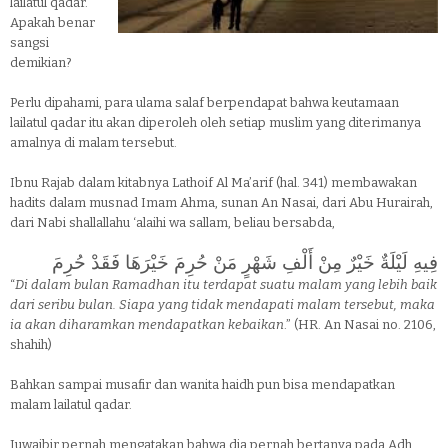
lailatul qadar.
Apakah benar
sangsi
demikian?
Perlu dipahami, para ulama salaf berpendapat bahwa keutamaan
lailatul qadar itu akan diperoleh oleh setiap muslim yang diterimanya
amalnya di malam tersebut.
Ibnu Rajab dalam kitabnya Lathoif Al Ma’arif (hal. 341) membawakan
hadits dalam musnad Imam Ahma, sunan An Nasai, dari Abu Hurairah,
dari Nabi shallallahu ‘alaihi wa sallam, beliau bersabda,
فِيهِ لَيْلَةٌ خَيْرٌ مِنْ أَلْفِ شَهْرٍ مَنْ حُرِمَ خَيْرَهَا فَقَدْ حُرِمَ
“
Di dalam bulan Ramadhan itu terdapat suatu malam yang lebih baik
dari seribu bulan. Siapa yang tidak mendapati malam tersebut, maka
ia akan diharamkan mendapatkan kebaikan
.” (HR. An Nasai no. 2106,
shahih)
Bahkan sampai musafir dan wanita haidh pun bisa mendapatkan
malam lailatul qadar.
Juwaibir pernah mengatakan bahwa dia pernah bertanya pada Adh