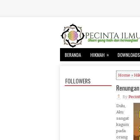
»
BERANDA
HIKMAH
DOWNLOADS
Home
»
Hi
FOLLOWERS
Renungan
By
Pecint
Dulu,
Aku
sangat
kagum
pada
orang