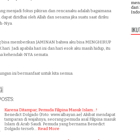
meng
dari
ang menjadi fokus pikiran dan rencanaku adalah bagaimana
Indo
 dapat diridhai oleh Allah dan sesama jika suatu saat diriku
eh-Nya.
IKU
ng bisa memberikan JAMINAN bahwa aku bisa MENGHIRUP
ari. Jadi apabila hari ini dan hari esok aku masih hidup, itu
na kehendak-NYA semata.
ngan ini bermanfaat untuk kita semua.
POSTS:
Karena Ditampar, Pemuda Filipina Masuk Islam...!
Benedict Dolgado (Foto: www.albayan.ae) Akibat mendapat
tamparan di wajahnya, seorang pemuda asal Filipina masuk
Islam di Arab Saudi. Pemuda yang bernama Benedict
Dolgado terseb…
Read More