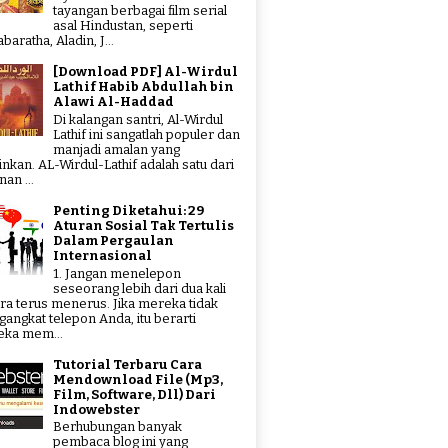
tayangan berbagai film serial
asal Hindustan, seperti
aratha, Aladin, J...
[Download PDF] Al-Wirdul
Lathif Habib Abdullah bin
Alawi Al-Haddad
Di kalangan santri, Al-Wirdul
Lathif ini sangatlah populer dan
manjadi amalan yang
tinkan. AL-Wirdul-Lathif adalah satu dari
an ...
Penting Diketahui: 29
Aturan Sosial Tak Tertulis
Dalam Pergaulan
Internasional
1. Jangan menelepon
seseorang lebih dari dua kali
ra terus menerus. Jika mereka tidak
angkat telepon Anda, itu berarti
ka mem...
Tutorial Terbaru Cara
Mendownload File (Mp3,
Film, Software, Dll) Dari
Indowebster
Berhubungan banyak
pembaca blog ini yang