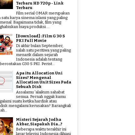
Terbaru HD 720p - Link
Terbaru
Film serial OMAR merupakan
h satu karya sinema islami yang paling
menal. Bagaimana tidak, film yang
habiskan biaya produksi ...
[Download] : Film G 30 S
PKI Full Movie
Di akhir bulan September,
salah satu peritiwa yang paling
menarik dalam sejarah
Indonesia adalah tentang
erontakan G30 S PKI. Perist...
Apa itu Allocation Uni
Sizes? Mengenal
Allocation Unit Sizes Pada
Sebuah Disk
Assalamu 'alaikum sahabat
semua. Pernah nggak kamu
alami suatu ketika hardisk atau
hdisk mengalami kerusakan? Barangkali
ah...
Misteri Sejarah Jodha
Akbar, Siapakah Dia...?
Beberapa waktu terakhir ini
layar televisi Indonesia dihiasi