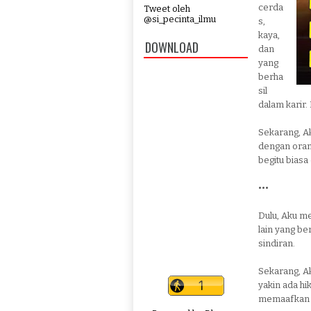
cerda
Tweet oleh
@si_pecinta_ilmu
s,
kaya,
DOWNLOAD
dan
yang
berha
sil
dalam karir.
Sekarang, A
dengan oran
begitu biasa
•••
Dulu, Aku me
lain yang be
sindiran.
Sekarang, A
yakin ada h
memaafkan 