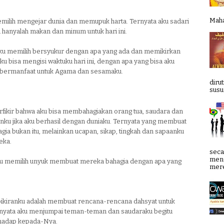
Mahab
emilih mengejar dunia dan memupuk harta. Ternyata aku sadari
 hanyalah makan dan minum untuk hari ini.
ku memilih bersyukur dengan apa yang ada dan memikirkan
u bisa mengisi waktuku hari ini, dengan apa yang bisa aku
 bermanfaat untuk Agama dan sesamaku.
diru
susun
rfikir bahwa aku bisa membahagiakan orang tua, saudara dan
ku jika aku berhasil dengan duniaku. Ternyata yang membuat
ia bukan itu, melainkan ucapan, sikap, tingkah dan sapaanku
eka.
seca
meng
u memilih unyuk membuat mereka bahagia dengan apa yang
mere
 pikiranku adalah membuat rencana-rencana dahsyat untuk
rnyata aku menjumpai teman-teman dan saudaraku begitu
hadap kepada-Nya.