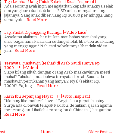
Tiga Lembar Uang Untuk Kakek... [Kisah Inspiratif]
Ada seorang ayah ingin mengajarkan kepada anaknya sejak
dini yang baru duduk di kelas 3 SD untuk mengatur uang
jajannya. Sang anak diberi uang Rp 30.000 per minggu, uang
sebanyak …
Read More
Lagi Sholat Diganggung Kucing... [+Video Lucu]
Assalamu alaikum... hari ini kita mau bahas suatu hal yang
unik: bagaimana kalau kita sedang sholat, tiba-tiba ada kucing
yang mengganggu? Nah, tapi sebelumnya lihat dulu video
yan…
Read More
Ternyata, Maskawin (Mahar) di Arab Saudi Hanya Rp.
7000....!!! [+Video]
Siapa bilang nikah dengan orang Arab maskawinnya mesti
mahal? Tahukah anda bahwa ternyata di Arab Saudi ada
maskawin pernikahan yang hanya 2 Riyal (sekitar Rp.
7000)?. Ya, bagi …
Read More
Kasih Ibu Sepanjang Hayat...!!! [+Foto Inspiratif]
"Nothing like mother's love..." Begitu kata pepatah asing.
Surga ada di bawah telapak kaki ibu, demikian ajaran agama
menerangkan. Lihatlah seorang ibu di China ini (lihat gamba…
Read More
ost
Home
Older Post →