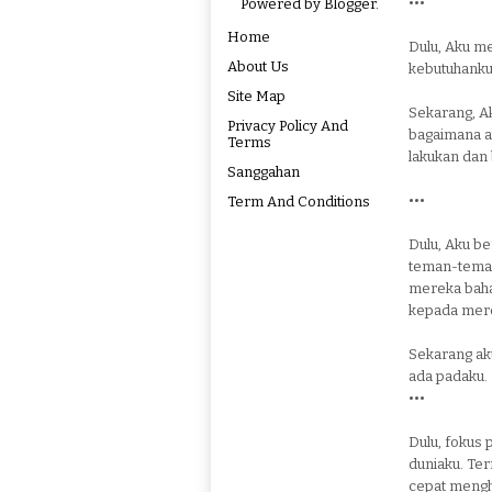
•••
Powered by
Blogger
.
Home
Dulu, Aku m
About Us
kebutuhanku
Site Map
Sekarang, A
Privacy Policy And
bagaimana ak
Terms
lakukan dan
Sanggahan
•••
Term And Conditions
Dulu, Aku be
teman-teman
mereka bahag
kepada mer
Sekarang ak
ada padaku.
•••
Dulu, fokus
duniaku. Te
cepat meng