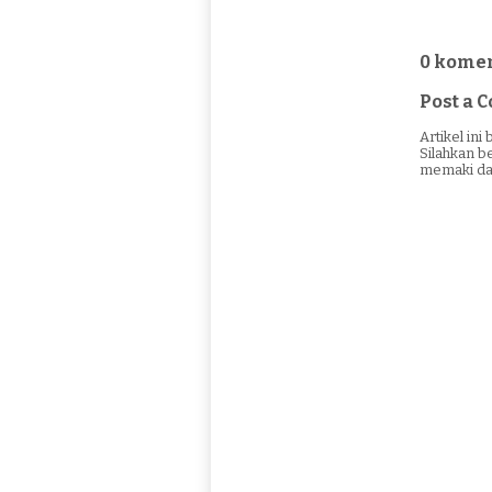
0 komen
Post a
Artikel in
Silahkan b
memaki da