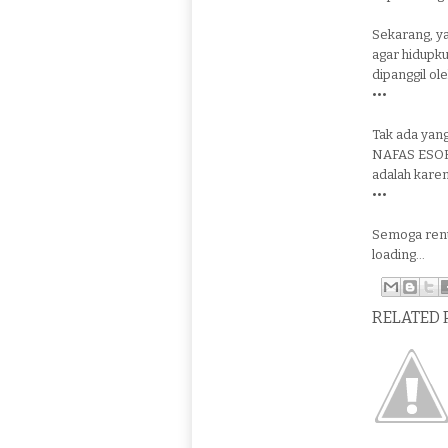
Sekarang, y
agar hidupku
dipanggil ol
•••
Tak ada ya
NAFAS ESOK h
adalah kare
•••
Semoga renu
loading...
RELATED 