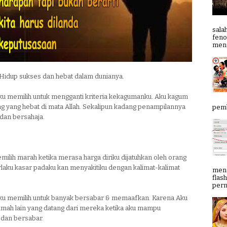
sala
feno
meng
 Hidup sukses dan hebat dalam dunianya.
ku memilih untuk mengganti kriteria kekagumanku. Aku kagum
g yang hebat di mata Allah. Sekalipun kadang penampilannya
pemb
 dan bersahaja.
milih marah ketika merasa harga diriku dijatuhkan oleh orang
rlaku kasar padaku kan menyakitiku dengan kalimat-kalimat
meng
flas
pern
ku memilih untuk banyak bersabar & memaafkan. Karena Aku
ikmah lain yang datang dari mereka ketika aku mampu
dan bersabar.