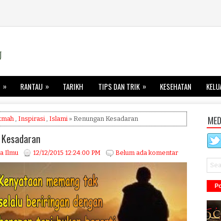
»
»
»
RANTAU
TARIKH
TIPS DAN TRIK
KESEHATAN
KELU
MED
kmah
,
Inspirasi
,
Islami
» Renungan Kesadaran
 Kesadaran
a Ilmu
12/12/2015 12:24:00 PM
Belum ada komentar
Po