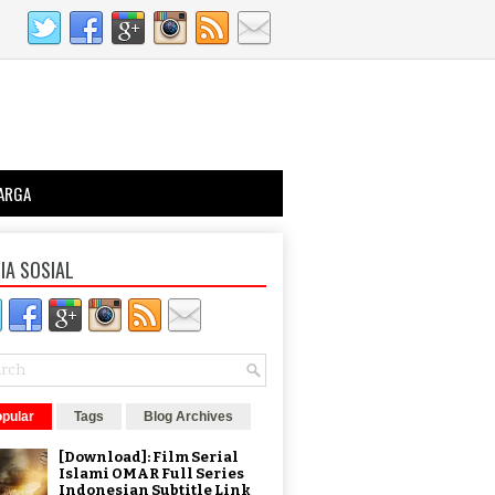
ARGA
IA SOSIAL
pular
Tags
Blog Archives
[Download]: Film Serial
Islami OMAR Full Series
Indonesian Subtitle Link