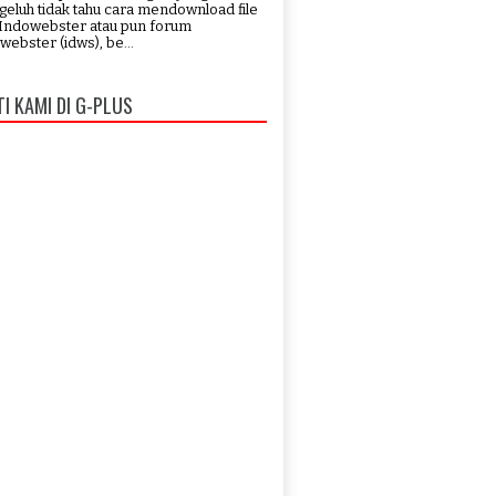
eluh tidak tahu cara mendownload file
 Indowebster atau pun forum
webster (idws), be...
TI KAMI DI G-PLUS