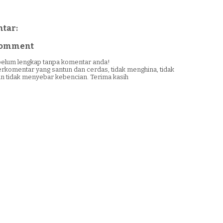
tar:
 Comment
i belum lengkap tanpa komentar anda!
erkomentar yang santun dan cerdas, tidak menghina, tidak
n tidak menyebar kebencian. Terima kasih