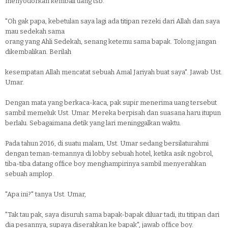
menyodorkan kembali uang tsb.
"Oh gak papa, kebetulan saya lagi ada titipan rezeki dari Allah dan saya
mau sedekah sama
orang yang Ahli Sedekah, senang ketemu sama bapak. Tolong jangan
dikembalikan. Berilah
kesempatan Allah mencatat sebuah Amal Jariyah buat saya". Jawab Ust.
Umar.
Dengan mata yang berkaca-kaca, pak supir menerima uang tersebut
sambil memeluk Ust. Umar. Mereka berpisah dan suasana haru itupun
berlalu. Sebagaimana detik yang lari meninggalkan waktu.
Pada tahun 2016, di suatu malam, Ust. Umar sedang bersilaturahmi
dengan teman-temannya di lobby sebuah hotel, ketika asik ngobrol,
tiba-tiba datang office boy menghampirinya sambil menyerahkan
sebuah amplop.
"Apa ini?" tanya Ust. Umar,
"Tak tau pak, saya disuruh sama bapak-bapak diluar tadi, itu titipan dari
dia pesannya, supaya diserahkan ke bapak", jawab office boy.