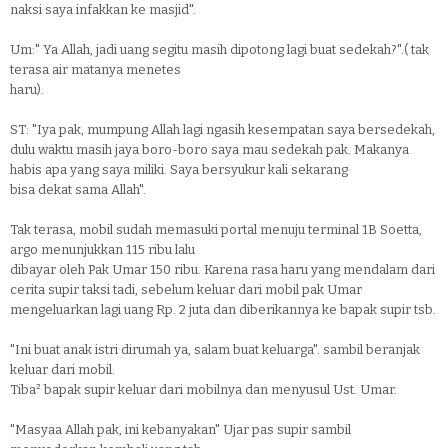
naksi saya infakkan ke masjid".
Um:" Ya Allah, jadi uang segitu masih dipotong lagi buat sedekah?".( tak
terasa air matanya menetes
haru).
ST: "Iya pak, mumpung Allah lagi ngasih kesempatan saya bersedekah,
dulu waktu masih jaya boro-boro saya mau sedekah pak. Makanya
habis apa yang saya miliki. Saya bersyukur kali sekarang
bisa dekat sama Allah".
Tak terasa, mobil sudah memasuki portal menuju terminal 1B Soetta,
argo menunjukkan 115 ribu lalu
dibayar oleh Pak Umar 150 ribu. Karena rasa haru yang mendalam dari
cerita supir taksi tadi, sebelum keluar dari mobil pak Umar
mengeluarkan lagi uang Rp. 2 juta dan diberikannya ke bapak supir tsb.
"Ini buat anak istri dirumah ya, salam buat keluarga". sambil beranjak
keluar dari mobil.
Tiba² bapak supir keluar dari mobilnya dan menyusul Ust. Umar.
"Masyaa Allah pak, ini kebanyakan" Ujar pas supir sambil