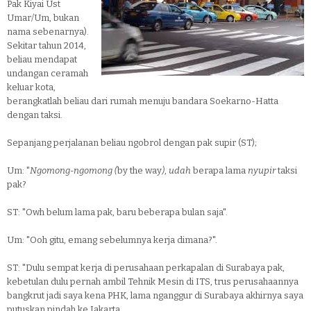
Pak Kiyai Ust
Umar/Um, bukan
nama sebenarnya).
Sekitar tahun 2014,
beliau mendapat
undangan ceramah
keluar kota,
berangkatlah beliau dari rumah menuju bandara Soekarno-Hatta
dengan taksi.
Sepanjang perjalanan beliau ngobrol dengan pak supir (ST);
Um: "
Ngomong-ngomong (
by the way
)
,
udah
berapa lama
nyupir
taksi
pak?
ST: "Owh belum lama pak, baru beberapa bulan saja".
Um: "Ooh gitu, emang sebelumnya kerja dimana?".
ST: "Dulu sempat kerja di perusahaan perkapalan di Surabaya pak,
kebetulan dulu pernah ambil Tehnik Mesin di ITS, trus perusahaannya
bangkrut jadi saya kena PHK, lama nganggur di Surabaya akhirnya saya
putuskan pindah ke Jakarta.