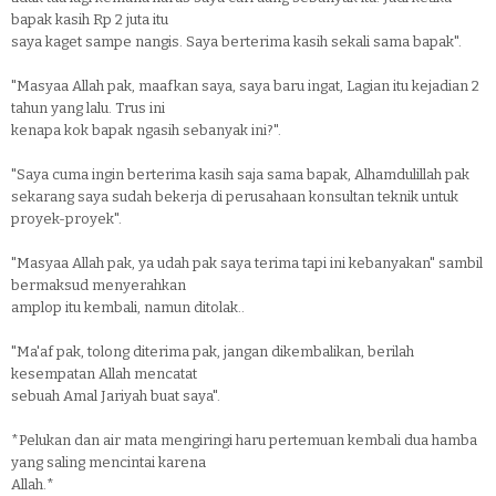
bapak kasih Rp 2 juta itu
saya kaget sampe nangis. Saya berterima kasih sekali sama bapak".
"Masyaa Allah pak, maafkan saya, saya baru ingat, Lagian itu kejadian 2
tahun yang lalu. Trus ini
kenapa kok bapak ngasih sebanyak ini?".
"Saya cuma ingin berterima kasih saja sama bapak, Alhamdulillah pak
sekarang saya sudah bekerja di perusahaan konsultan teknik untuk
proyek-proyek".
"Masyaa Allah pak, ya udah pak saya terima tapi ini kebanyakan" sambil
bermaksud menyerahkan
amplop itu kembali, namun ditolak..
"Ma'af pak, tolong diterima pak, jangan dikembalikan, berilah
kesempatan Allah mencatat
sebuah Amal Jariyah buat saya".
*Pelukan dan air mata mengiringi haru pertemuan kembali dua hamba
yang saling mencintai karena
Allah.*