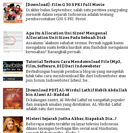
[Download] : Film G 30 S PKI Full Movie
Di akhir bulan September, salah satu peritiwa yang paling
menarik dalam sejarah Indonesia adalah tentang
pemberontakan G30 S PKI. Perist...
Apa itu Allocation Uni Sizes? Mengenal
Allocation Unit Sizes Pada Sebuah Disk
Assalamu 'alaikum sahabat semua. Pernah nggak kamu
mengalami suatu ketika hardisk atau flashdisk mengalami
kerusakan? Barangkali pernah...
Tutorial Terbaru Cara Mendownload File (Mp3,
Film, Software, Dll) Dari Indowebster
Berhubungan banyak pembaca blog ini yang mengeluh
tidak tahu cara mendownload file dari Indowebster atau
pun forum Indowebster (idws), be...
[Download PDF] Al-Wirdul Lathif Habib Abdullah
bin Alawi Al-Haddad
Di kalangan santri, Al-Wirdul Lathif ini sangatlah populer
dan manjadi amalan yang dirutinkan. AL-Wirdul-Lathif
adalah satu dari susunan ...
Misteri Sejarah Jodha Akbar, Siapakah Dia...?
Beberapa waktu terakhir ini layar televisi Indonesia
dihiasi tayangan berbagai film serial asal Hindustan,
seperti Mahabaratha, Aladin, J...