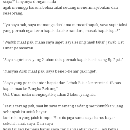
siapa?" tanyanya dengan nada
agak meninggi karena beliau takut sedang menerima jebakan dari
seseorang.
"Iya saya pak, saya memang udah lama mencari bapak, saya supir taksi
yang pernah nganterin bapak dulu ke bandara, masak bapak lupa?"
"Waduh maaf pak, mana saya inget, saya sering naek taksi" jawab Ust.
Umar penasaran.
"Saya supir taksi yang 2 tahun dulu pernah bapak kasih uang Rp 2 juta".
"Masyaa Allah maaf pak, saya bener-benar gak inget".
"Saya yang pernah anter bapak dari Lebak Bulus ke terminal 1B pas
bapak mau ke Bangka Belitung".
Ust. Umar mulai mengingat kejadian 2 tahun yang lalu.
"Terus terang pak, saat itu saya memang sedang membutuhkan uang
sebanyak itu untuk bayar
kontrakan yang jatuh tempo. Hari itu juga sama saya harus bayar
sekolah anak saya. Dan saya
tidak tau lagi kemana harus saya cari uang sebanyak itu. Jadi ketika