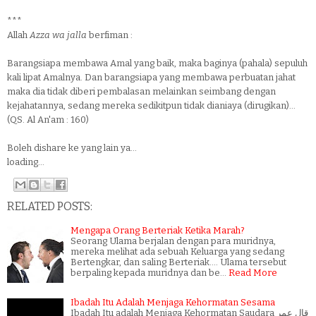
***
Allah
Azza wa jalla
berfiman :
Barangsiapa membawa Amal yang baik, maka baginya (pahala) sepuluh
kali lipat Amalnya. Dan barangsiapa yang membawa perbuatan jahat
maka dia tidak diberi pembalasan melainkan seimbang dengan
kejahatannya, sedang mereka sedikitpun tidak dianiaya (dirugikan)...
(QS. Al An'am : 160)
Boleh dishare ke yang lain ya...
loading...
RELATED POSTS:
Mengapa Orang Berteriak Ketika Marah?
Seorang Ulama berjalan dengan para muridnya,
mereka melihat ada sebuah Keluarga yang sedang
Bertengkar, dan saling Berteriak.... Ulama tersebut
berpaling kepada muridnya dan be…
Read More
Ibadah Itu Adalah Menjaga Kehormatan Sesama
Ibadah Itu adalah Menjaga Kehormatan Saudara قال عمر