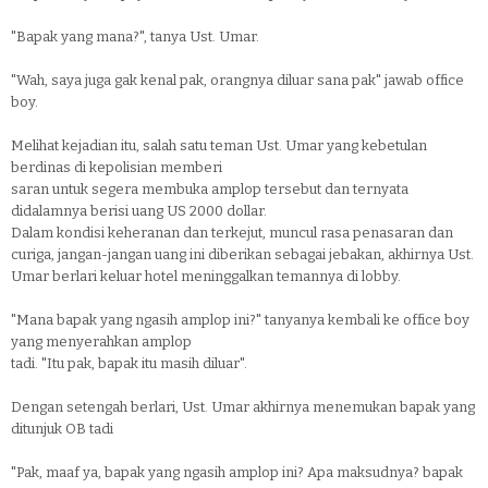
"Bapak yang mana?", tanya Ust. Umar.
"Wah, saya juga gak kenal pak, orangnya diluar sana pak" jawab office
boy.
Melihat kejadian itu, salah satu teman Ust. Umar yang kebetulan
berdinas di kepolisian memberi
saran untuk segera membuka amplop tersebut dan ternyata
didalamnya berisi uang US 2000 dollar.
Dalam kondisi keheranan dan terkejut, muncul rasa penasaran dan
curiga, jangan-jangan uang ini diberikan sebagai jebakan, akhirnya Ust.
Umar berlari keluar hotel meninggalkan temannya di lobby.
"Mana bapak yang ngasih amplop ini?" tanyanya kembali ke office boy
yang menyerahkan amplop
tadi. "Itu pak, bapak itu masih diluar".
Dengan setengah berlari, Ust. Umar akhirnya menemukan bapak yang
ditunjuk OB tadi
"Pak, maaf ya, bapak yang ngasih amplop ini? Apa maksudnya? bapak