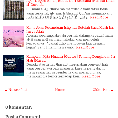
Agar Negeri Aman, Bebas Dari Bencana [Nasihat Imam
al-Qurthubi]
✍🏻Imam al-Qurthubi rahimahullah dalam tafsir beliau
yang terkenal, Al-Jami' li Ahkamil Qur'an mengatakan :
وَقِيلَ : كُلُّ بَلْدَةٍ يَكُونُ فِيهَا أَرْبَعَةٌ فَأَهْلـُهَا مَعْص…
Read More
Kamu Akan Kecanduan Istighfar Setelah Baca Kisah Ini...
Insya Allah
Alkisah, seorang laki=laki pernah datang kepada Imam
al-Hasan al-Basri rahimahullah dan mengeluh
kepadanya : "Langit tidak mengguyur kita dengan
hujan." Sang Imam menjawab…
Read More
Kumpulan Kata Mutiara [Quotes] Tentang Dengki dan Iri
Hati [Hasad]
Dengki atau iri hati (hasad) merupakan penyakit hati
yang berbahaya bagi manusia, karena penyakit ini
menyerang hati si penderita dan meracuninya;
membuat dia benci terhadap ken…
Read More
← Newer Post
Home
Older Post →
0 komentar:
Post a Comment