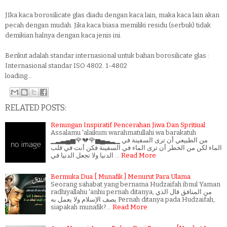
JIka kaca borosilicate glas diadu dengan kaca lain, maka kaca lain akan
pecah dengan mudah. Jika kaca biasa memiliki residu (serbuk) tidak
demikian halnya dengan kaca jenis ini.
Berikut adalah standar internasional untuk bahan borosilicate glas :
Internasional standar ISO 4802. 1-4802
loading...
RELATED POSTS:
Renungan Inspiratif Pencerahan Jiwa Dan Spritiual
Assalamu 'alaikum warahmatullahi wa barakatuh
▁▂▃▄▅🌹💔🌹▅▄▃▂▁ من الطبيعي أن ترى السفينة في
الماء لكن من الخطر أن ترى الماء في السفينة فكن أنت في قلب
الدنيا ولا تجعل الدنيا في …
Read More
Bermuka Dua [ Munafik ] Menurut Para Ulama
Seorang sahabat yang bernama Hudzaifah ibnul Yaman
radhiyallahu 'anhu pernah ditanya, ﻣﻦ ﺍﻟﻤﻨﺎﻓﻖ ﻗﺎﻝ ﺍﻟﺬﻱ
ﻳﺼﻒ ﺍﻹﺳﻼﻡ ﻭﻻ ﻳﻌﻤﻞ ﺑﻪ Pernah ditanya pada Hudzaifah,
siapakah munafik?…
Read More