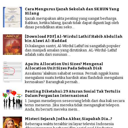
Cara Mengurus Ijazah Sekolah dan SKHUN Yang
Hilang
Ijazah merupakan akta penting yang sangat berharga.
Bahkan, ketika hilang, ijazah tidak dapat diganti lagi oleh
dinas pendidikan atau seko...
[Download PDF] Al-Wirdul Lathif Habib Abdullah
bin Alawi Al-Haddad
Di kalangan santri, Al-Wirdul Lathif ini sangatlah populer
dan manjadi amalan yang dirutinkan. AL-Wirdul-Lathif
adalah satu dari susunan ...
Apa itu Allocation Uni Sizes? Mengenal
Allocation Unit Sizes Pada Sebuah Disk
Assalamu 'alaikum sahabat semua. Pernah nggak kamu
mengalami suatu ketika hardisk atau flashdisk mengalami
kerusakan? Barangkali pernah...
Penting Diketahui: 29 Aturan Sosial Tak Tertulis
Dalam Pergaulan Internasional
1. Jangan menelepon seseorang lebih dari dua kali secara
terus menerus. Jika mereka tidak mengangkat telepon
Anda, itu berarti mereka mem...
Misteri Sejarah Jodha Akbar, Siapakah Dia...?
Beberapa waktu terakhir ini layar televisi Indonesia