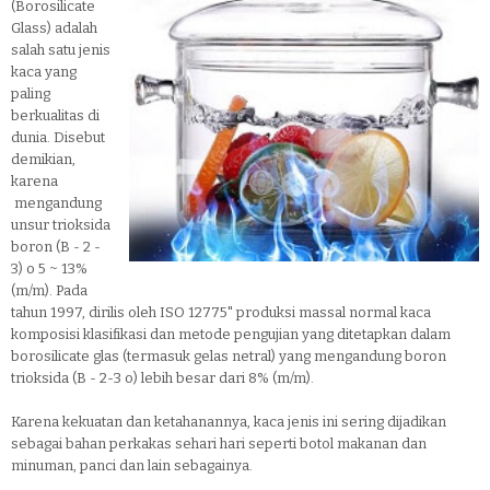
(Borosilicate
Glass) adalah
salah satu jenis
kaca yang
paling
berkualitas di
dunia. Disebut
demikian,
karena
mengandung
unsur trioksida
boron (B - 2 -
3) o 5 ~ 13%
(m/m). Pada
tahun 1997, dirilis oleh ISO 12775" produksi massal normal kaca
komposisi klasifikasi dan metode pengujian yang ditetapkan dalam
borosilicate glas (termasuk gelas netral) yang mengandung boron
trioksida (B - 2-3 o) lebih besar dari 8% (m/m).
Karena kekuatan dan ketahanannya, kaca jenis ini sering dijadikan
sebagai bahan perkakas sehari hari seperti botol makanan dan
minuman, panci dan lain sebagainya.