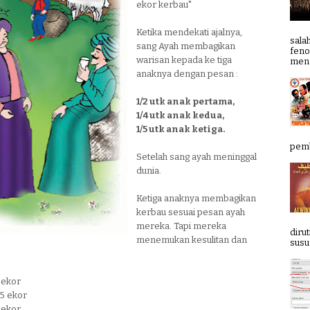
ekor kerbau"
Ketika mendekati ajalnya,
sala
sang Ayah membagikan
feno
warisan kepada ke tiga
meng
anaknya dengan pesan :
1/2 utk anak pertama,
1/4 utk anak kedua,
1/5 utk anak ketiga.
pemb
Setelah sang ayah meninggal
dunia.
Ketiga anaknya membagikan
kerbau sesuai pesan ayah
mereka. Tapi mereka
diru
menemukan kesulitan dan
susun
5 ekor
75 ekor
8 ekor