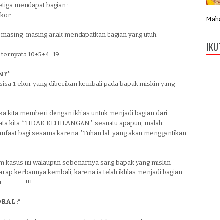
etiga mendapat bagian :
ekor.
Mahab
 masing-masing anak mendapatkan bagian yang utuh.
IKU
 ternyata 10+5+4=19.
 ?*
sisa 1 ekor yang diberikan kembali pada bapak miskin yang
ika kita memberi dengan ikhlas untuk menjadi bagian dari
nyata kita *TIDAK KEHILANGAN* sesuatu apapun, malah
faat bagi sesama karena *Tuhan lah yang akan menggantikan
am kasus ini walaupun sebenarnya sang bapak yang miskin
rap kerbaunya kembali, karena ia telah ikhlas menjadi bagian
.............!!!
RAL :*