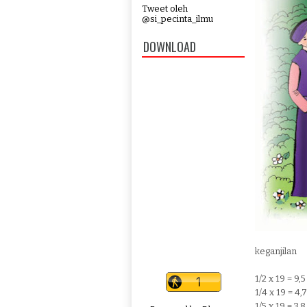
Tweet oleh
@si_pecinta_ilmu
DOWNLOAD
keganjilan
1/2 x 19 = 9,
1/4 x 19 = 4,
1/5 x 19 = 3,