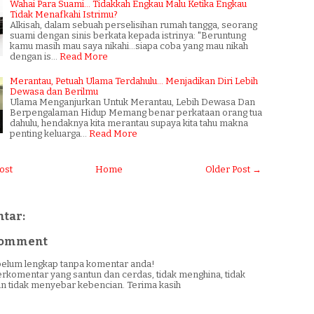
Wahai Para Suami... Tidakkah Engkau Malu Ketika Engkau
Tidak Menafkahi Istrimu?
Alkisah, dalam sebuah perselisihan rumah tangga, seorang
suami dengan sinis berkata kepada istrinya: "Beruntung
kamu masih mau saya nikahi...siapa coba yang mau nikah
dengan is…
Read More
Merantau, Petuah Ulama Terdahulu... Menjadikan Diri Lebih
Dewasa dan Berilmu
Ulama Menganjurkan Untuk Merantau, Lebih Dewasa Dan
Berpengalaman Hidup Memang benar perkataan orang tua
dahulu, hendaknya kita merantau supaya kita tahu makna
penting keluarga…
Read More
ost
Home
Older Post →
tar:
 Comment
i belum lengkap tanpa komentar anda!
erkomentar yang santun dan cerdas, tidak menghina, tidak
n tidak menyebar kebencian. Terima kasih