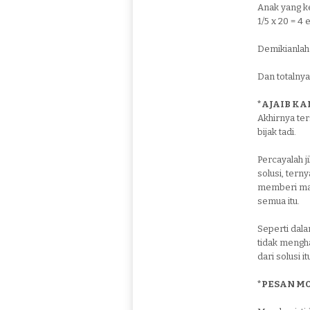
Anak yang k
1/5 x 20 = 4 
Demikianlah
Dan totalnya
*AJAIB KAN
Akhirnya ter
bijak tadi.
Percayalah j
solusi, ter
memberi man
semua itu.
Seperti dal
tidak mengha
dari solusi itu ..
*PESAN MO