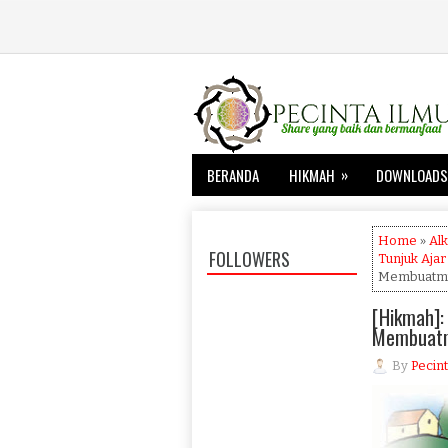
»
BERANDA
HIKMAH
DOWNLOADS
Home
»
Alk
FOLLOWERS
Tunjuk Ajar
Membuatmu
[Hikmah]:
Membuatm
By
Pecint