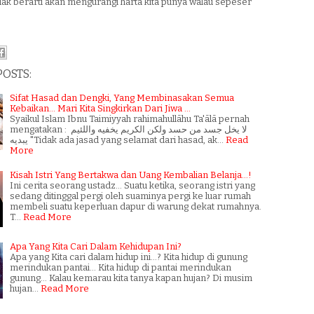
ak berarti akan mengurangi harta kita punya walau sepeser
POSTS:
Sifat Hasad dan Dengki, Yang Membinasakan Semua
Kebaikan... Mari Kita Singkirkan Dari Jiwa ...
Syaikul Islam Ibnu Taimiyyah rahimahullāhu Ta'ālā pernah
mengatakan : لا يخل جسد من حسد ولكن الكريم يخفيه واللئيم
يبديه "Tidak ada jasad yang selamat dari hasad, ak…
Read
More
Kisah Istri Yang Bertakwa dan Uang Kembalian Belanja...!
Ini cerita seorang ustadz... Suatu ketika, seorang istri yang
sedang ditinggal pergi oleh suaminya pergi ke luar rumah
membeli suatu keperluan dapur di warung dekat rumahnya.
T…
Read More
Apa Yang Kita Cari Dalam Kehidupan Ini?
Apa yang Kita cari dalam hidup ini...? Kita hidup di gunung
merindukan pantai... Kita hidup di pantai merindukan
gunung... Kalau kemarau kita tanya kapan hujan? Di musim
hujan…
Read More