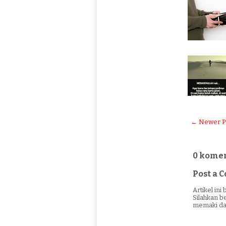
← Newer P
0 komen
Post a
Artikel in
Silahkan b
memaki da