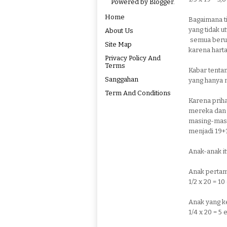
Powered by
Blogger
.
Home
Bagaimana t
yang tidak 
About Us
semua berus
Site Map
karena harta
Privacy Policy And
Terms
Kabar tenta
Sanggahan
yang hanya 
Term And Conditions
Karena prih
mereka dan 
masing-masi
menjadi 19
Anak-anak it
Anak pertam
1/2 x 20 = 10
Anak yang k
1/4 x 20 = 5 