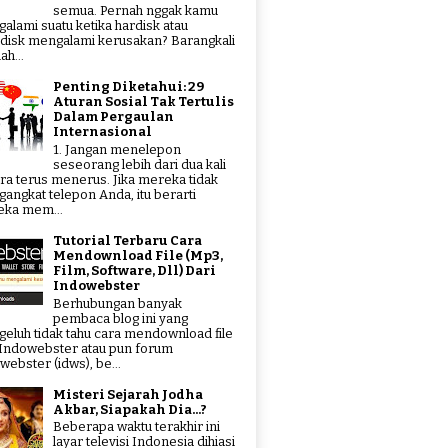
semua. Pernah nggak kamu
alami suatu ketika hardisk atau
hdisk mengalami kerusakan? Barangkali
ah...
Penting Diketahui: 29
Aturan Sosial Tak Tertulis
Dalam Pergaulan
Internasional
1. Jangan menelepon
seseorang lebih dari dua kali
ra terus menerus. Jika mereka tidak
angkat telepon Anda, itu berarti
ka mem...
Tutorial Terbaru Cara
Mendownload File (Mp3,
Film, Software, Dll) Dari
Indowebster
Berhubungan banyak
pembaca blog ini yang
eluh tidak tahu cara mendownload file
 Indowebster atau pun forum
webster (idws), be...
Misteri Sejarah Jodha
Akbar, Siapakah Dia...?
Beberapa waktu terakhir ini
layar televisi Indonesia dihiasi