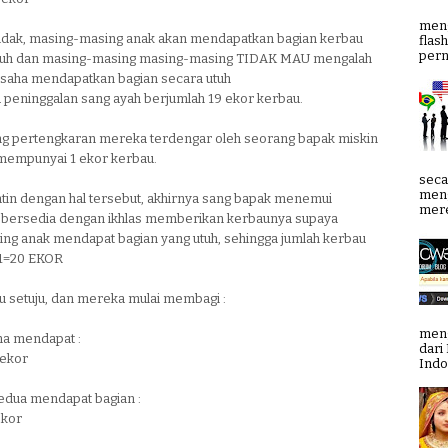
meng
idak, masing-masing anak akan mendapatkan bagian kerbau
flas
pern
utuh dan masing-masing masing-masing TIDAK MAU mengalah
aha mendapatkan bagian secara utuh
 peninggalan sang ayah berjumlah 19 ekor kerbau.
ng pertengkaran mereka terdengar oleh seorang bapak miskin
mempunyai 1 ekor kerbau.
seca
meng
atin dengan hal tersebut, akhirnya sang bapak menemui
mere
bersedia dengan ikhlas memberikan kerbaunya supaya
ng anak mendapat bagian yang utuh, sehingga jumlah kerbau
+1=20 EKOR
u setuju, dan mereka mulai membagi :
meng
a mendapat :
dari
 ekor
Indo
edua mendapat bagian :
ekor