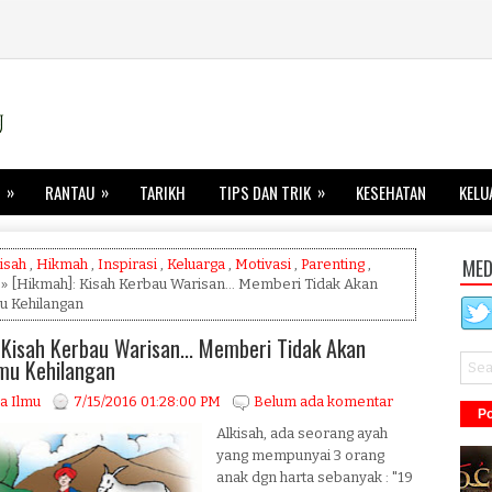
»
»
»
RANTAU
TARIKH
TIPS DAN TRIK
KESEHATAN
KELU
MED
isah
,
Hikmah
,
Inspirasi
,
Keluarga
,
Motivasi
,
Parenting
,
» [Hikmah]: Kisah Kerbau Warisan... Memberi Tidak Akan
 Kehilangan
 Kisah Kerbau Warisan... Memberi Tidak Akan
u Kehilangan
a Ilmu
7/15/2016 01:28:00 PM
Belum ada komentar
Po
Alkisah, ada seorang ayah
yang mempunyai 3 orang
anak dgn harta sebanyak : "19