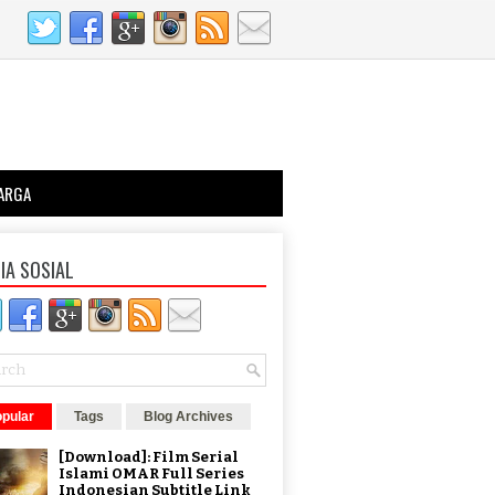
ARGA
IA SOSIAL
pular
Tags
Blog Archives
[Download]: Film Serial
Islami OMAR Full Series
Indonesian Subtitle Link