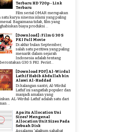
Terbaru HD 720p - Link
Terbaru
Film serial OMAR merupakan
h satu karya sinema islami yang paling
menal. Bagaimana tidak, film yang
habiskan biaya produksi ...
[Download] : Film G 30 S
PKI Full Movie
Di akhir bulan September,
salah satu peritiwa yang paling
menarik dalam sejarah
Indonesia adalah tentang
erontakan G30 S PKI. Perist...
[Download PDF] Al-Wirdul
Lathif Habib Abdullah bin
Alawi Al-Haddad
Di kalangan santri, Al-Wirdul
Lathif ini sangatlah populer dan
manjadi amalan yang
tinkan. AL-Wirdul-Lathif adalah satu dari
an ...
Apa itu Allocation Uni
Sizes? Mengenal
Allocation Unit Sizes Pada
Sebuah Disk
Assalamu 'alaikum sahabat