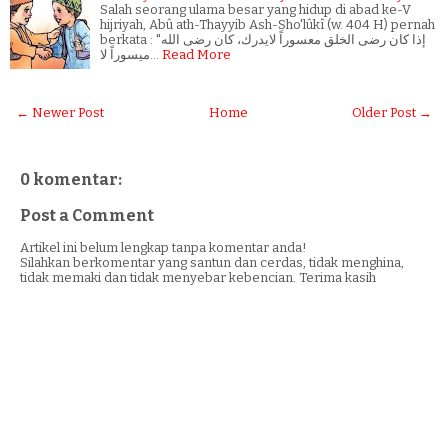
Salah seorang ulama besar yang hidup di abad ke-V
hijriyah, Abû ath-Thayyib Ash-Sho'lûkî (w. 404 H) pernah
berkata : "إذا كان رضى الخلق معسوراً لايدرك، كان رضى الله
ميسوراً لا…
Read More
← Newer Post
Home
Older Post →
0 komentar:
Post a Comment
Artikel ini belum lengkap tanpa komentar anda!
Silahkan berkomentar yang santun dan cerdas, tidak menghina,
tidak memaki dan tidak menyebar kebencian. Terima kasih