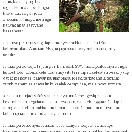
ratus bagian yang bisa
digerakkan dan berfungsi
baik untuk segala jenis
makanan. Mampu menjaga
banyak anak saat yang
bersamaan.
Ia punya pelukan yang dapat menyembuhkan sakit hati dan
keterpurukan. Atas izin-Nya, ia juga bisa menyembuhkan dirinya
sendiri.
Ia mampu bekerja 18 jam per-hari. Allah SWT menciptakannya dengan
lembut. Dan di balik kelembutannya itu tersimpan kekuatan besar yang
dapat mengatasi banyak hal luar biasa. Meski terkadang ia terlihat
rapuh, namun sejatinya itu bukanlah kerapuhan, melainkan airmata.
Air mata menjadi salah satu caranya untuk mengeskpresikan
kegembiraan, kegalauan, cinta, kesepian, dan kebanggaan. Ia dapat
mengatasi beban, bahkan melebihi laki-laki. Ia mampu menyimpan
kebahagiaan dan pendapatnya sendiri.
Ia mampu tersenyum bahkan saat hatinya menjerit. Ia mampu
bernyanyi saat menangis, menangis saat terharu, bahkan tertawa saat