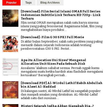
Popular
Tags
Blog Archives
[Download]: Film Serial Islami OMAR Full Series
Indonesian Subtitle Link Terbaru HD 720p - Link
Terbaru
Film serial OMAR merupakan salah satu karya sinema
islami yang paling fenomenal. Bagaimana tidak, film yang
menghabiskan biaya produksi ...
[Download] : Film G 30 S PKI Full Movie
Di akhir bulan September, salah satu peritiwa yang paling
menarik dalam sejarah Indonesia adalah tentang
pemberontakan G30 S PKI. Perist...
Apa itu Allocation Uni Sizes? Mengenal
Allocation Unit Sizes Pada Sebuah Disk
Assalamu 'alaikum sahabat semua. Pernah nggak kamu
mengalami suatu ketika hardisk atau flashdisk mengalami
kerusakan? Barangkali pernah...
[Download PDF] Al-Wirdul Lathif Habib Abdullah
bin Alawi Al-Haddad
Di kalangan santri, Al-Wirdul Lathif ini sangatlah populer
dan manjadi amalan yang dirutinkan. AL-Wirdul-Lathif
adalah satu dari susunan ...
Misteri Sejarah Jodha Akbar, Siapakah Dia...?