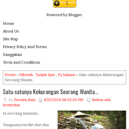
Powered by
Blogger
.
Home
About Us
Site Map
Privacy Policy And Terms
Sanggahan
Term And Conditions
Home
»
Hikmah
,
Tunjuk Ajar
,
Ya Salaam
» Satu-satunya Kekurangan
Seorang Wanita...
Satu-satunya Kekurangan Seorang Wanita...
By
Pecinta Ilmu
8/25/2014 08:02:00 PM
Belum ada
komentar
Ia seorang manusia...
Tangannya terdiri dari dua