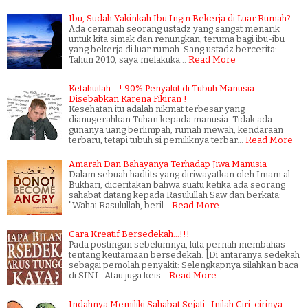
Ibu, Sudah Yakinkah Ibu Ingin Bekerja di Luar Rumah?
Ada ceramah seorang ustadz yang sangat menarik
untuk kita simak dan renungkan, teruma bagi ibu-ibu
yang bekerja di luar rumah. Sang ustadz bercerita:
Tahun 2010, saya melakuka…
Read More
Ketahuilah... ! 90% Penyakit di Tubuh Manusia
Disebabkan Karena Fikiran !
Kesehatan itu adalah nikmat terbesar yang
dianugerahkan Tuhan kepada manusia. Tidak ada
gunanya uang berlimpah, rumah mewah, kendaraan
terbaru, tetapi tubuh si pemiliknya terbar…
Read More
Amarah Dan Bahayanya Terhadap Jiwa Manusia
Dalam sebuah hadtits yang diriwayatkan oleh Imam al-
Bukhari, diceritakan bahwa suatu ketika ada seorang
sahabat datang kepada Rasulullah Saw dan berkata:
"Wahai Rasulullah, beril…
Read More
Cara Kreatif Bersedekah...!!!
Pada postingan sebelumnya, kita pernah membahas
tentang keutamaan bersedekah. [Di antaranya sedekah
sebagai pemolah penyakit: Selengkapnya silahkan baca
di SINI . Atau juga keis…
Read More
Indahnya Memiliki Sahabat Sejati.. Inilah Ciri-cirinya..